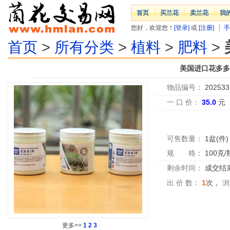
首页
买兰花
卖兰花
我
您好，欢迎您！
[登录]
或
[注册]
手
首页
>
所有分类
>
植料
>
肥料
>
美国进口花多多1
物品编号：
202533
一 口 价：
35.0
元
可售数量：
1盆(件)
规 格：
100克/
剩余时间：
成交结
出 价 数：
1
次，
浏
更多>>
1
2
3