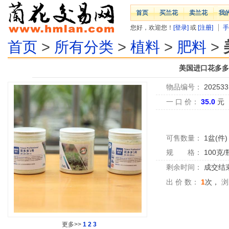
首页
买兰花
卖兰花
我
您好，欢迎您！
[登录]
或
[注册]
手
首页
>
所有分类
>
植料
>
肥料
>
美国进口花多多1
物品编号：
202533
一 口 价：
35.0
元
可售数量：
1盆(件)
规 格：
100克/
剩余时间：
成交结
出 价 数：
1
次，
浏
更多>>
1
2
3