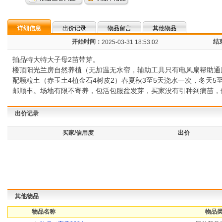
详细信息
出价记录
物品留言
其他物品
开始时间：
结
2025-03-31 18:53:02
拍品特大特大子母2苗带芽。
楼顶阳光兰房自然养植（无加温无水帘，辅助工具只有电风扇帮助通风
配颗粒土（赤玉土4植金石4树皮2）春夏秋3至5天浇水一次，冬天
邮顺丰。场地有限不寄养，包活包服盆发芽，买家没有引种到病苗，僵尸
出价记录
买家/信用度
出价
其他物品
物品名称
物品类