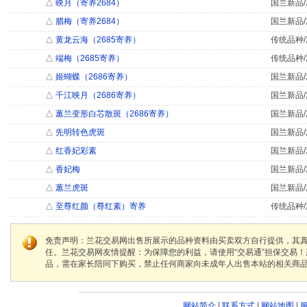
△
映月（寄养2684）
国兰新品/
△
腊梅（寄养2684）
国兰新品/
△
黄龙云海（2685寄养）
传统品种/
△
端梅（2685寄养）
传统品种/
△
姬蝴蝶（2686寄养）
国兰新品/
△
千江映月（2686寄养）
国兰新品/
△
蕙兰变形白芯散斑（2686寄养）
国兰新品/
△
先明转色虎斑
国兰新品/
△
红香妃彩素
国兰新品/
△
香妃梅
国兰新品/
△
蕙兰虎斑
国兰新品/
△
至尊红颜（尊红素）寄养
传统品种/
免责声明：兰花交易网出售所展示的品种资料由买卖双方自行提供，其
任。兰花交易网友情提醒：为保障您的利益，请使用“交易通”担保交易
品，需在家长陪同下购买，禁止任何商家向未成年人出售本站的相关商
网站简介
|
联系方式
|
网站地图
|