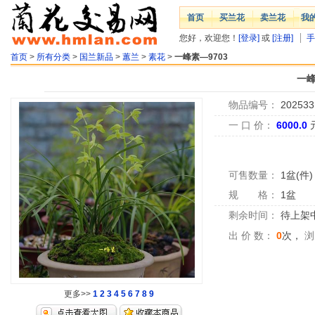
首页
买兰花
卖兰花
我
您好，欢迎您！
[登录]
或
[注册]
手
首页
>
所有分类
>
国兰新品
>
蕙兰
>
素花
>
一峰素—9703
一峰
物品编号：
202533
一 口 价：
6000.0
可售数量：
1盆(件)
规 格：
1盆
剩余时间：
待上架中.
出 价 数：
0
次，
浏
更多>>
1
2
3
4
5
6
7
8
9