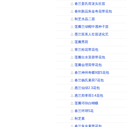
△
春兰姜氏荷龙头壮苗
△
春剑新品朱金奇花带花包
△
秋芝水晶二苗
△
莲瓣兰绿帽中透种子苗
△
墨兰双美人壮苗进化艺
△
莲瓣秀荷
△
寒兰粉花带花包
△
莲瓣出水芙蓉带花包
△
莲瓣会理荷带花包
△
春兰神州奇蝶9苗5花包
△
春兰杨氏素荷7花包
△
惠兰仙绿2.3花包
△
惠兰郑孝荷3.4花包
△
莲瓣邛玦白蝴蝶
△
春兰环球5花
△
秋芝素
△
春兰朱金素带花包