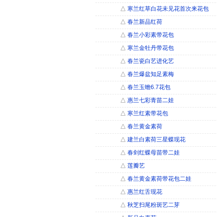
△
寒兰红草白花未见花首次来花包
△
春兰新品红荷
△
春兰小彩素带花包
△
寒兰金牡丹带花包
△
春兰瓷白艺进化艺
△
春兰爆盆知足素梅
△
春兰玉蟾6.7花包
△
惠兰七彩青苗二娃
△
寒兰红素带花包
△
春兰黄金素荷
△
建兰白素荷三星蝶现花
△
春剑红蝶母苗带二娃
△
莲瓣艺
△
春兰黄金素荷带花包二娃
△
惠兰红舌现花
△
秋芝扫尾粉斑艺二芽