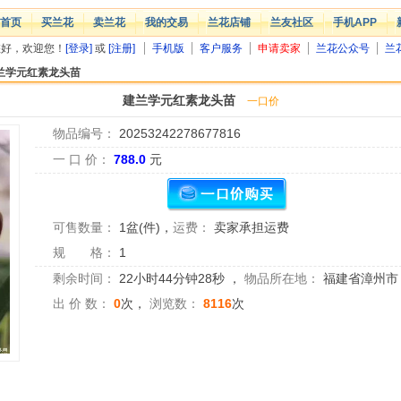
首页
买兰花
卖兰花
我的交易
兰花店铺
兰友社区
手机APP
您好，欢迎您！
[登录]
或
[注册]
手机版
客户服务
申请卖家
兰花公众号
兰
兰学元红素龙头苗
建兰学元红素龙头苗
一口价
物品编号：
20253242278677816
一 口 价：
788.0
元
可售数量：
1盆(件)
，
运费：
卖家承担运费
规 格：
1
剩余时间：
22小时44分钟27秒
，
物品所在地：
福建省漳州市
出 价 数：
0
次，
浏览数：
8116
次