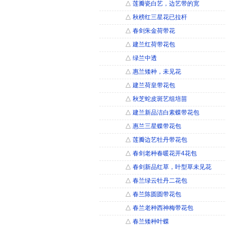
△
莲瓣瓷白艺，边艺带的宽
△
秋榜红三星花已拉杆
△
春剑朱金荷带花
△
建兰红荷带花包
△
绿兰中透
△
惠兰矮种，未见花
△
建兰荷皇带花包
△
秋芝蛇皮斑艺组培苗
△
建兰新品洁白素蝶带花包
△
惠兰三星蝶带花包
△
莲瓣边艺牡丹带花包
△
春剑老种春暖花开4花包
△
春剑新品红草，叶型草未见花
△
春兰绿云牡丹二花包
△
春兰陈圆圆带花包
△
春兰老种西神梅带花包
△
春兰矮种叶蝶