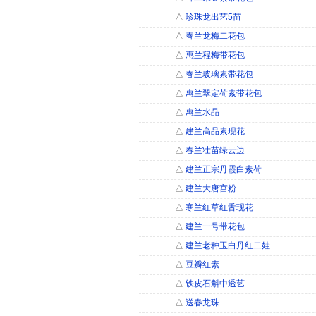
△
珍珠龙出艺5苗
△
春兰龙梅二花包
△
惠兰程梅带花包
△
春兰玻璃素带花包
△
惠兰翠定荷素带花包
△
惠兰水晶
△
建兰高品素现花
△
春兰壮苗绿云边
△
建兰正宗丹霞白素荷
△
建兰大唐宫粉
△
寒兰红草红舌现花
△
建兰一号带花包
△
建兰老种玉白丹红二娃
△
豆瓣红素
△
铁皮石斛中透艺
△
送春龙珠