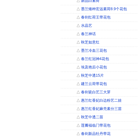
△
新品白素荷
△
墨兰矮种宏远素荷8.9个花包
△
春剑红荷王带花包
△
水晶艺
△
春兰神话
△
秋芝如意红
△
墨兰冷血三花包
△
春兰红冠神4花包
△
埃及艳后小花包
△
秋芝中透15片
△
建兰云荷带花包
△
春剑瓷白艺三大芽
△
惠兰红香妃白边粉艺二娃
△
惠兰红香妃麻壳素分三苗
△
秋芝中透二苗
△
莲瓣福临门带花包
△
春剑新品牡丹带花