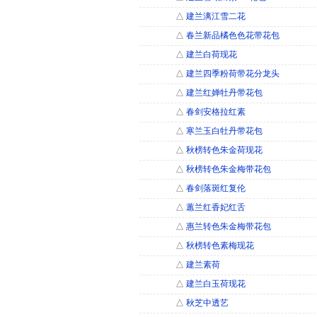
△
建兰漓江雪二花
△
春兰新品橘色色花带花包
△
建兰白荷现花
△
建兰四季粉荷带花分龙头
△
建兰红婵牡丹带花包
△
春剑安格拉红素
△
寒兰玉白牡丹带花包
△
秋榜转色朱金荷现花
△
秋榜转色朱金梅带花包
△
春剑落斑红复伦
△
蕙兰红香妃红舌
△
惠兰转色朱金梅带花包
△
秋榜转色素梅现花
△
建兰素荷
△
建兰白玉荷现花
△
秋芝中透艺