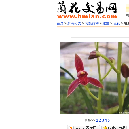
首页
>
所有分类
>
传统品种
>
建兰
>
色花
>
建
更多>>
1
2
3
4
5