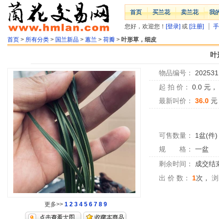
首页
买兰花
卖兰花
我
您好，欢迎您！
[登录]
或
[注册]
手
首页
>
所有分类
>
国兰新品
>
蕙兰
>
荷瓣
>
叶形草，细皮
叶
物品编号：
202531
起 拍 价：
0.0
元
最新叫价：
36.0
元
可售数量：
1盆(件)
规 格：
一盆
剩余时间：
成交结
出 价 数：
1
次，
浏
更多>>
1
2
3
4
5
6
7
8
9