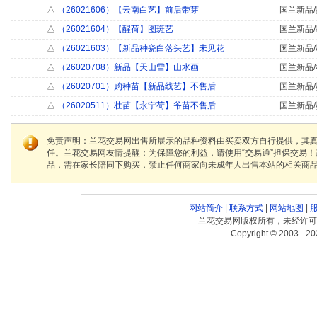
△
（26021606）【云南白艺】前后带芽
国兰新品/
△
（26021604）【醒荷】图斑艺
国兰新品/
△
（26021603）【新品种瓷白落头艺】未见花
国兰新品/
△
（26020708）新品【天山雪】山水画
国兰新品/
△
（26020701）购种苗【新品线艺】不售后
国兰新品/
△
（26020511）壮苗【永宁荷】爷苗不售后
国兰新品/
免责声明：兰花交易网出售所展示的品种资料由买卖双方自行提供，其
任。兰花交易网友情提醒：为保障您的利益，请使用“交易通”担保交易
品，需在家长陪同下购买，禁止任何商家向未成年人出售本站的相关商
网站简介
|
联系方式
|
网站地图
|
兰花交易网版权所有，未经许可
Copyright © 2003 - 20