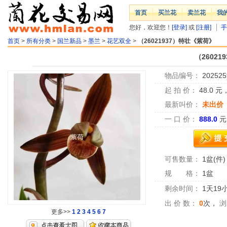
首页
买兰花
卖兰花
我
您好，欢迎您！
[登录]
或
[注册]
手
首页
>
所有分类
>
国兰新品
>
墨兰
>
花艺双全
>
（26021937）特壮《紫荷》
（2602
物品编号：
202525
起 拍 价：
48.0
元
最新叫价：
未出价
一 口 价：
888.0
元
可售数量：
1盆(件)
规 格：
1盆
剩余时间：
1天19
出 价 数：
0
次，
浏
更多>>
1
2
3
4
5
6
7