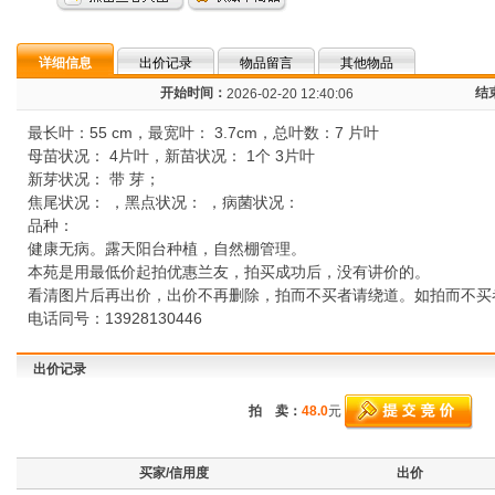
详细信息
出价记录
物品留言
其他物品
开始时间：
结
2026-02-20 12:40:06
最长叶：55 cm，最宽叶： 3.7cm，总叶数：7 片叶
母苗状况： 4片叶，新苗状况： 1个 3片叶
新芽状况： 带 芽；
焦尾状况： ，黑点状况： ，病菌状况：
品种：
健康无病。露天阳台种植，自然棚管理。
本苑是用最低价起拍优惠兰友，拍买成功后，没有讲价的。
看清图片后再出价，出价不再删除，拍而不买者请绕道。如拍而不买
电话同号：13928130446
出价记录
拍 卖：
48.0
元
买家/信用度
出价