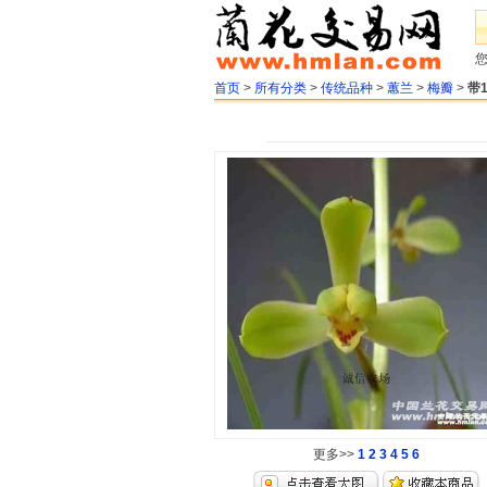
首页
>
所有分类
>
传统品种
>
蕙兰
>
梅瓣
>
带
更多>>
1
2
3
4
5
6