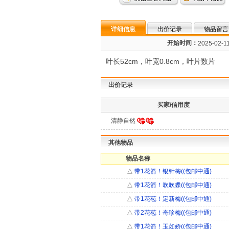
详细信息
出价记录
物品留言
开始时间：
2025-02-11
叶长52cm，叶宽0.8cm，叶片数片
出价记录
买家/信用度
清静自然
其他物品
物品名称
△
带1花箭！银针梅((包邮中通)
△
带1花箭！吹吹蝶((包邮中通)
△
带1花苞！定新梅((包邮中通)
△
带2花苞！奇珍梅((包邮中通)
△
带1花箭！玉如娇((包邮中通)