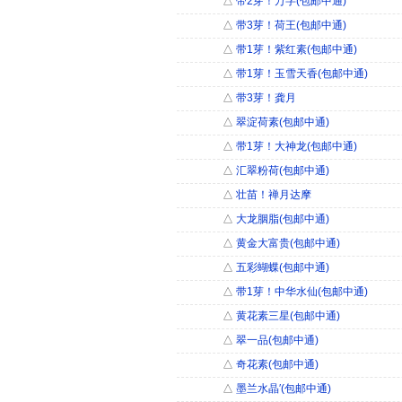
△
带2芽！万字(包邮中通)
△
带3芽！荷王(包邮中通)
△
带1芽！紫红素(包邮中通)
△
带1芽！玉雪天香(包邮中通)
△
带3芽！龚月
△
翠淀荷素(包邮中通)
△
带1芽！大神龙(包邮中通)
△
汇翠粉荷(包邮中通)
△
壮苗！禅月达摩
△
大龙胭脂(包邮中通)
△
黄金大富贵(包邮中通)
△
五彩蝴蝶(包邮中通)
△
带1芽！中华水仙(包邮中通)
△
黄花素三星(包邮中通)
△
翠一品(包邮中通)
△
奇花素(包邮中通)
△
墨兰水晶′(包邮中通)