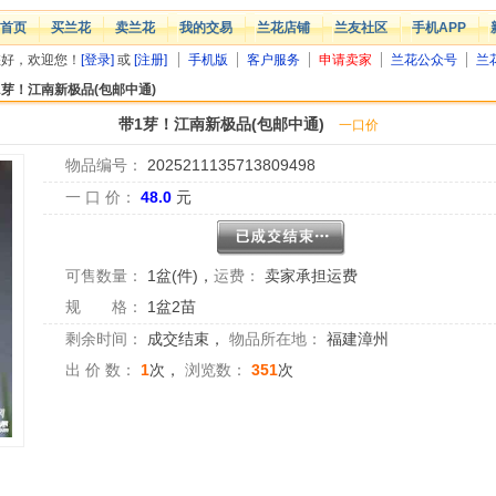
首页
买兰花
卖兰花
我的交易
兰花店铺
兰友社区
手机APP
您好，欢迎您！
[登录]
或
[注册]
手机版
客户服务
申请卖家
兰花公众号
兰
1芽！江南新极品(包邮中通)
带1芽！江南新极品(包邮中通)
一口价
物品编号：
2025211135713809498
一 口 价：
48.0
元
可售数量：
1盆(件)
，
运费：
卖家承担运费
规 格：
1盆2苗
剩余时间：
成交结束
，
物品所在地：
福建漳州
出 价 数：
1
次，
浏览数：
351
次