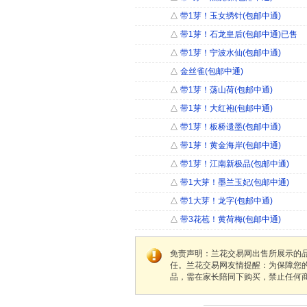
△
带1芽！玉女绣针(包邮中通)
△
带1芽！石龙皇后(包邮中通)已售
△
带1芽！宁波水仙(包邮中通)
△
金丝雀(包邮中通)
△
带1芽！荡山荷(包邮中通)
△
带1芽！大红袍(包邮中通)
△
带1芽！板桥遗墨(包邮中通)
△
带1芽！黄金海岸(包邮中通)
△
带1芽！江南新极品(包邮中通)
△
带1大芽！墨兰玉妃(包邮中通)
△
带1大芽！龙字(包邮中通)
△
带3花苞！黄荷梅(包邮中通)
免责声明：兰花交易网出售所展示的
任。兰花交易网友情提醒：为保障您
品，需在家长陪同下购买，禁止任何