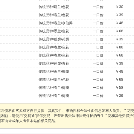
传统品种/建兰/色花
一口价
￥30
传统品种/春兰/色花
一口价
￥39
传统品种/春兰/水仙瓣
一口价
￥48
传统品种/墨兰/色花
一口价
￥68
传统品种/莲瓣/荷瓣
一口价
￥39
传统品种/春兰/色花
一口价
￥88
传统品种/春兰/色花
一口价
￥68
传统品种/莲瓣/奇花
一口价
￥39
传统品种/蕙兰/梅瓣
一口价
￥48
传统品种/墨兰/色花
一口价
￥68
传统品种/春兰/梅瓣
一口价
￥58
传统品种/春兰/梅瓣
一口价
￥39
品种资料由买卖双方自行提供，其真实性、准确性和合法性由信息发布人负责。兰花交
的利益，请使用“交易通”担保交易！严禁出售受法律法规保护的野生兰花和其他受保
商家向未成年人出售本站的相关商品。