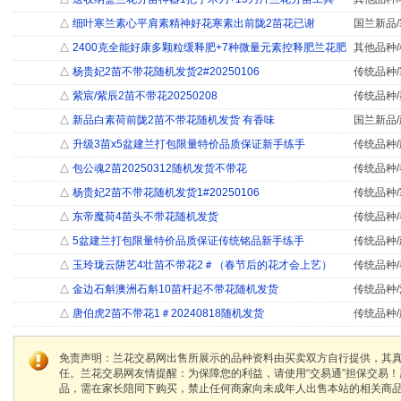
△
细叶寒兰素心平肩素精神好花寒素出前陇2苗花已谢
国兰新品/
△
2400克全能好康多颗粒缓释肥+7种微量元素控释肥兰花肥
其他品种/
△
杨贵妃2苗不带花随机发货2#20250106
传统品种/
△
紫宸/紫辰2苗不带花20250208
传统品种/
△
新品白素荷前陇2苗不带花随机发货 有香味
国兰新品/
△
升级3苗x5盆建兰打包限量特价品质保证新手练手
传统品种/
△
包公魂2苗20250312随机发货不带花
传统品种/
△
杨贵妃2苗不带花随机发货1#20250106
传统品种/
△
东帝魔荷4苗头不带花随机发货
传统品种/
△
5盆建兰打包限量特价品质保证传统铭品新手练手
传统品种/
△
玉玲珑云阱艺4壮苗不带花2＃（春节后的花才会上艺）
传统品种/
△
金边石斛澳洲石斛10苗杆起不带花随机发货
传统品种/
△
唐伯虎2苗不带花1＃20240818随机发货
传统品种/
免责声明：兰花交易网出售所展示的品种资料由买卖双方自行提供，其
任。兰花交易网友情提醒：为保障您的利益，请使用“交易通”担保交易
品，需在家长陪同下购买，禁止任何商家向未成年人出售本站的相关商