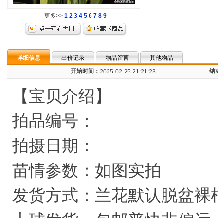
更多>>
1
2
3
4
5
6
7
8
9
详细信息
出价记录
物品留言
其他物品
开始时间：
结
2025-02-25 21:21:23
【宝贝介绍】
拍品编号：
拍摄日期：
苗情参数：如图实拍
发货方式：兰花默认脱盆裸