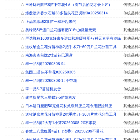
△
玉玲珑云阱艺8苗不带花4＃（春节后的花才会上艺）
传统品种/
△
爆盆澳洲香水石斛38多苗头花已凋谢3#20250314
传统品种/
△
正品黑珍珠2壮苗一棵种起来的
传统品种/
△
奥绿肥5斤进口兰花缓释肥318s加微量元素
其他品种/
△
严选颗粒1600克好康多进口颗粒缓释肥+7种元素另有奥绿
其他品种/
△
送收纳盒兰花分苗神器2把手术刀+60刀片兰花分苗工具
其他品种/
△
南海素奇前陇2壮苗花已凋谢
传统品种/
△
翠一品8苗20260308-9#
传统品种/
△
集圆11苗头不带花#20250305
传统品种/
△
翠一品9苗20260308-1#不带花
传统品种/
△
翠一品5-7苗随机发货
传统品种/
△
建兰扫尾艺三星蝶3-5苗随机发
传统品种/
△
日本进口魔肥50克促花长效缓释肥兰花专用肥控释肥
其他品种/
△
送收纳盒兰花分苗神器2把手术刀+30刀片兰花分苗工具
其他品种/
△
翠一品8苗2大芽1小芽20260308-2#不带花
传统品种/
△
春兰二八蕙红舌4苗1（浓香）20250209不带花
传统品种/
△
送收纳盒兰花分苗神器1把手术刀+15刀片兰花分苗工具
其他品种/