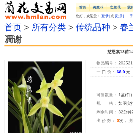
首页
买兰花
卖兰花
我
您好，欢迎您！
[登录]
或
[注册]
手
首页
>
所有分类
>
传统品种
>
春
凋谢
慈恩素13苗1#
物品编号：
202521
一 口 价：
68.0
元
可售数量：
1盆(件)
规 格：
如图实
剩余时间：
32分钟
出 价 数：
0
次，
浏