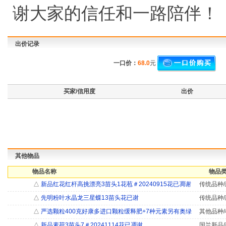
谢大家的信任和一路陪伴！
出价记录
一口价：
68.0
元
买家/信用度
出价
其他物品
物品名称
物品类
△
新品红花红杆高挑漂亮3苗头1花苞＃20240915花已凋谢
传统品种/
△
先明粉叶水晶龙三星蝶13苗头花已谢
传统品种/
△
严选颗粒400克好康多进口颗粒缓释肥+7种元素另有奥绿
其他品种/
△
新品素荷3苗头7＃20241114花已凋谢
国兰新品/