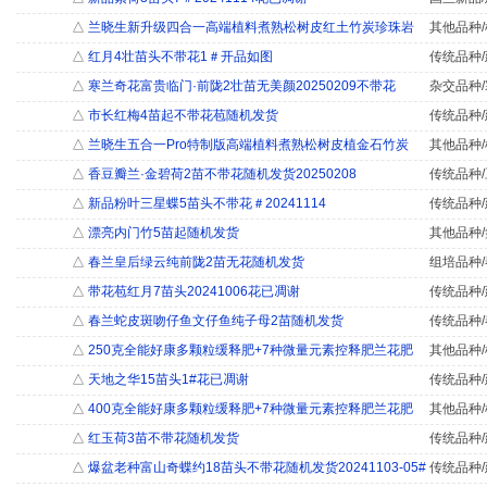
△
兰晓生新升级四合一高端植料煮熟松树皮红土竹炭珍珠岩
其他品种/
△
红月4壮苗头不带花1＃开品如图
传统品种/
△
寒兰奇花富贵临门·前陇2壮苗无美颜20250209不带花
杂交品种/
△
市长红梅4苗起不带花苞随机发货
传统品种/
△
兰晓生五合一Pro特制版高端植料煮熟松树皮植金石竹炭
其他品种/
△
香豆瓣兰·金碧荷2苗不带花随机发货20250208
传统品种/
△
新品粉叶三星蝶5苗头不带花＃20241114
传统品种/
△
漂亮内门竹5苗起随机发货
其他品种/
△
春兰皇后绿云纯前陇2苗无花随机发货
组培品种/
△
带花苞红月7苗头20241006花已凋谢
传统品种/
△
春兰蛇皮斑吻仔鱼文仔鱼纯子母2苗随机发货
传统品种/
△
250克全能好康多颗粒缓释肥+7种微量元素控释肥兰花肥
其他品种/
△
天地之华15苗头1#花已凋谢
传统品种/
△
400克全能好康多颗粒缓释肥+7种微量元素控释肥兰花肥
其他品种/
△
红玉荷3苗不带花随机发货
传统品种/
△
爆盆老种富山奇蝶约18苗头不带花随机发货20241103-05#
传统品种/