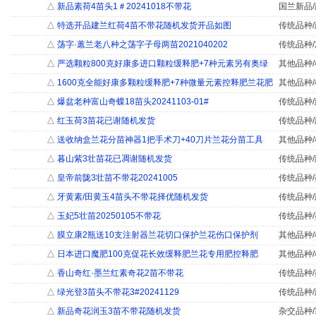
△
新品素荷4苗头1＃20241018不带花
国兰新品/
△
特选开品建兰红荷4苗不带花随机发货开品如图
传统品种/
△
荡字·蕙兰老八种之荡字子母两苗2021040202
传统品种/
△
严选颗粒800克好康多进口颗粒缓释肥+7种元素另有奥绿
其他品种/
△
1600克全能好康多颗粒缓释肥+7种微量元素控释肥兰花肥
其他品种/
△
爆盆老种富山奇蝶18苗头20241103-01#
传统品种/
△
红玉荷3苗花已谢随机发货
传统品种/
△
送收纳盒兰花分苗神器1把手术刀+40刀片兰花分苗工具
其他品种/
△
暮山紫3壮苗花已凋谢随机发货
传统品种/
△
皇帝前陇3壮苗不带花20241005
传统品种/
△
牙黄素/田黄玉4苗头不带花择优随机发货
传统品种/
△
玉妃5壮苗20250105不带花
传统品种/
△
膜立康2瓶送10支注射器兰花切口保护兰花伤口保护剂
其他品种/
△
日本进口魔肥100克促花长效缓释肥兰花专用肥控释肥
其他品种/
△
香山奇红·墨兰红素奇花2苗不带花
传统品种/
△
绿光登3苗头不带花3#20241129
传统品种/
△
新品奇花润玉3苗不带花随机发货
杂交品种/