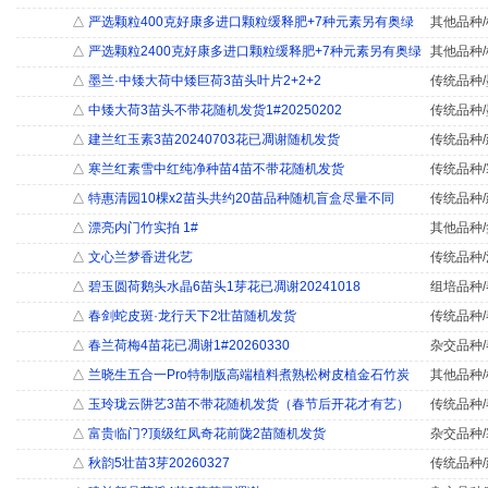
△
严选颗粒400克好康多进口颗粒缓释肥+7种元素另有奥绿
其他品种/
△
严选颗粒2400克好康多进口颗粒缓释肥+7种元素另有奥绿
其他品种/
△
墨兰·中矮大荷中矮巨荷3苗头叶片2+2+2
传统品种/
△
中矮大荷3苗头不带花随机发货1#20250202
传统品种/
△
建兰红玉素3苗20240703花已凋谢随机发货
传统品种/
△
寒兰红素雪中红纯净种苗4苗不带花随机发货
传统品种/
△
特惠清园10棵x2苗头共约20苗品种随机盲盒尽量不同
传统品种/
△
漂亮内门竹实拍 1#
其他品种/
△
文心兰梦香进化艺
传统品种/
△
碧玉圆荷鹅头水晶6苗头1芽花已凋谢20241018
组培品种/
△
春剑蛇皮斑·龙行天下2壮苗随机发货
传统品种/
△
春兰荷梅4苗花已凋谢1#20260330
杂交品种/
△
兰晓生五合一Pro特制版高端植料煮熟松树皮植金石竹炭
其他品种/
△
玉玲珑云阱艺3苗不带花随机发货（春节后开花才有艺）
传统品种/
△
富贵临门?顶级红凤奇花前陇2苗随机发货
杂交品种/
△
秋韵5壮苗3芽20260327
传统品种/