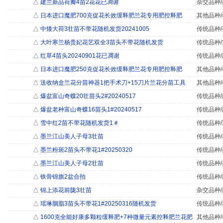
△
建兰新品荷瓣4苗2花花已凋谢
杂交品种/
△
日本进口魔肥700克促花长效缓释肥兰花专用肥控释肥
其他品种/
△
中矮大荷3壮苗不带花随机发货20241005
传统品种/
△
大叶寒兰杨贵妃花艺双全3苗头不带花随机发货
传统品种/
△
红草4苗头20240901花已凋谢
传统品种/
△
日本进口魔肥250克促花长效缓释肥兰花专用肥控释肥
其他品种/
△
送收纳盒兰花分苗神器1把手术刀+15刀片兰花分苗工具
其他品种/
△
爆盆富山奇蝶20壮苗头2#20240517
传统品种/
△
爆盆老种富山奇蝶16苗头1#20240517
传统品种/
△
雪中红2苗不带花随机发货1＃
传统品种/
△
墨兰江山美人子母3壮苗
传统品种/
△
墨兰粉斑2苗头不带花1#20250320
传统品种/
△
墨兰江山美人子母2壮苗
传统品种/
△
铁骨锦旗2盆合拍
传统品种/
△
锦上添花前陇3壮苗
杂交品种/
△
瑶琳胭脂3苗头不带花1#20250316随机发货
传统品种/
△
1600克全能好康多颗粒缓释肥+7种微量元素控释肥兰花肥
其他品种/