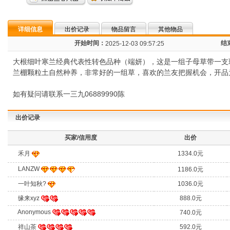
详细信息
出价记录
物品留言
其他物品
开始时间：
结
2025-12-03 09:57:25
大根细叶寒兰经典代表性转色品种（端妍），这是一组子母草带一支现
兰棚颗粒土自然种养，非常好的一组草，喜欢的兰友把握机会，开品
如有疑问请联系一三九06889990陈
出价记录
买家/信用度
出价
禾月
1334.0元
LANZW
1186.0元
一叶知秋?
1036.0元
缘来xyz
888.0元
Anonymous
740.0元
祥山茶
592.0元