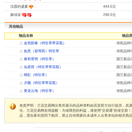
沈霞的盛夏
444.0元
蘇绿染
296.0元
其他物品
物品名称
物品类
△
金色阳春（特壮草带花苞）
传统品种/
△
如意（迎驾荷）特壮草
传统品种/
△
春和景明（特壮草）
国兰新品/
△
仙居荷（特壮草带花苞）
国兰新品/
△
晴虹（特壮草）
国兰新品/
△
夕颜（特壮草带花苞）
传统品种/
△
黄龙云海（特壮草）
传统品种/
免责声明：兰花交易网出售所展示的品种资料由买卖双方自行提供，其
任。兰花交易网友情提醒：为保障您的利益，请使用“交易通”担保交易
品，需在家长陪同下购买，禁止任何商家向未成年人出售本站的相关商