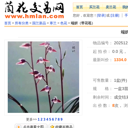
首页
买兰花
卖兰花
我
您好，欢迎您！
[登录]
或
[注册]
手
首页
>
所有分类
>
国兰新品
>
寒兰
>
色花
>
端妍（带花苞）
端
物品编号：
202512
起 拍 价：
0.0
元
最新叫价：
1334.0
可售数量：
1盆(件)
规 格：
一盆3
剩余时间：
成交结
出 价 数：
8
次，
浏
更多>>
1
2
3
4
5
6
7
8
9