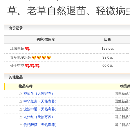
草。老草自然退苗、轻微病
出价记录
买家/信用度
出价
江城兰苑
138.0元
青草地溪水旁
99.0元
妙手空空
60.0元
其他物品
物品名称
物品类
△
神仙荷（天热寄养）
国兰新品/
△
中华红素（天热寄养）
国兰新品/
△
波波中透（天热寄养）
国兰新品/
△
九州红（天热寄养）
国兰新品/
△
贵妃醉酒（天热寄养）
国兰新品/