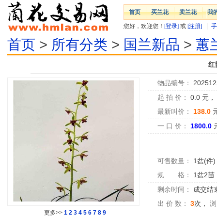
首页
买兰花
卖兰花
我
您好，欢迎您！
[登录]
或
[注册]
手
首页
>
所有分类
>
国兰新品
>
蕙
红
物品编号：
202512
起 拍 价：
0.0
元
最新叫价：
138.0
一 口 价：
1800.0
可售数量：
1盆(件)
规 格：
1盆2苗
剩余时间：
成交结
出 价 数：
3
次，
浏
更多>>
1
2
3
4
5
6
7
8
9