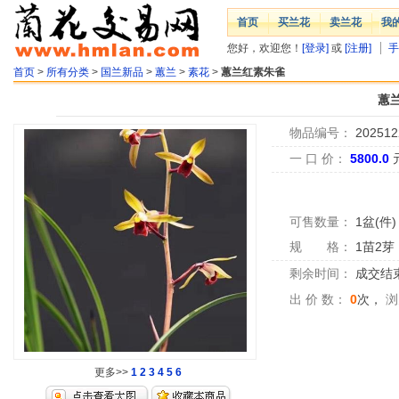
首页
买兰花
卖兰花
我
您好，欢迎您！
[登录]
或
[注册]
手
首页
>
所有分类
>
国兰新品
>
蕙兰
>
素花
>
蕙兰红素朱雀
蕙
物品编号：
202512
一 口 价：
5800.0
可售数量：
1盆(件)
规 格：
1苗2芽
剩余时间：
成交结
出 价 数：
0
次，
浏
更多>>
1
2
3
4
5
6