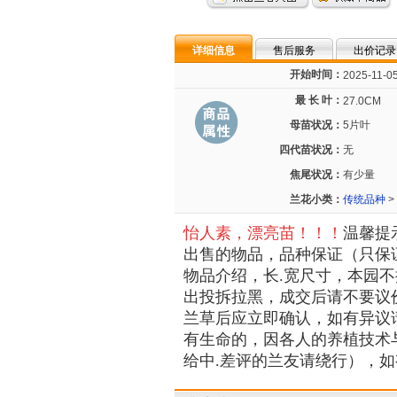
详细信息
售后服务
出价记录
开始时间：
2025-11-05
最 长 叶：
27.0CM
母苗状况：
5片叶
四代苗状况：
无
焦尾状况：
有少量
兰花小类：
传统品种
>
怡人素，漂亮苗！！！
温馨提
出售的物品，品种保证（只保
物品介绍，长.宽尺寸，本园不
出投拆拉黑，成交后请不要议价，
兰草后应立即确认，如有异议
有生命的，因各人的养植技术与
给中.差评的兰友请绕行），如有