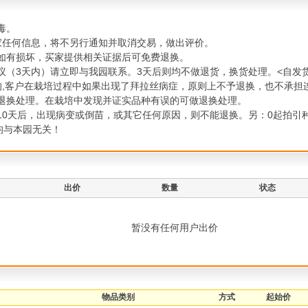
毒。
买家任何信息，将不另行通知并取消交易，做出评价。
中如有损坏，买家提供相关证据后可免费退换。
议（3天内）请立即与我园联系。3天后则均不做退货，换货处理。<自发
ls的,客户在栽培过程中如果出现了拜拉丝病症，原则上不予退换，也不承担
协商退换处理。在栽培中发现并证实品种有误的可做退换处理。
培10天后，出现病变或倒苗，或其它任何原因，则不能退换。另：0起拍引
均与本园无关！
出价
数量
状态
暂没有任何用户出价
物品类别
方式
起始价