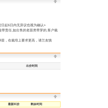
货日起6日内无异议也视为确认>
连带责任,如出售的老苗类带芽的,客户栽
种苗，在栽培上要求更高，请兰友慎
出价时间
最新叫价
剩余时间