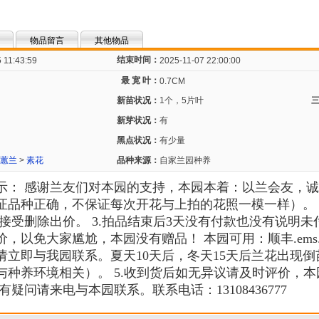
物品留言
其他物品
结束时间：
 11:43:59
2025-11-07 22:00:00
最 宽 叶：
0.7CM
新苗状况：
1个，5片叶
新芽状况：
有
黑点状况：
有少量
蕙兰
>
素花
品种来源：
自家兰园种养
示： 感谢兰友们对本园的支持，本园本着：以兰会友，诚信
证品种正确，不保证每次开花与上拍的花照一模一样）。 
接受删除出价。 3.拍品结束后3天没有付款也没有说明
以免大家尴尬，本园没有赠品！ 本园可用：顺丰.ems.圆
请立即与我园联系。夏天10天后，冬天15天后兰花出现
种养环境相关）。 5.收到货后如无异议请及时评价，本
疑问请来电与本园联系。联系电话：13108436777