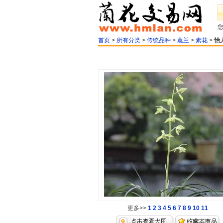
首页
>
所有分类
>
传统品种
>
蕙兰
>
素花
>
怡
更多>>
1
2
3
4
5
6
7
8
9
10
11