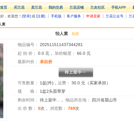
首页
买兰花
卖兰花
我的交易
兰花店铺
兰友社区
手机APP
您好，欢迎您！
[登录]
或
[注册]
手机版
客户服务
申请卖家
兰花公众号
兰
人素
怡人素
拍卖
物品编号：
202511511437344281
起 拍 价：
0.0
元，
加价幅度：
66.0
元
最新叫价：
未出价
可售数量：
1盆(件)
，
运费：
30.0 元（买家承担）
规 格：
1盆2头苗带芽
剩余时间：
待上架中...
，
物品所在地：
四川省眉山市
出 价 数：
0
次，
浏览数：
769
次