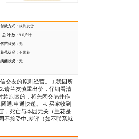
付款方式：
款到发货
总 叶 数：
9.0片叶
三代苗状况：
无
花苞状况：
不带花
病菌状况：
无
交友的原则经营。 1.我园所
2.请兰友慎重出价，仔细看清
未付款原因的，将关闭交易并作
通.申通快递。 4. 买家收到
倒苗，死亡与本园无关（兰花是
园不接受中.差评（如不联系就