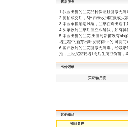
售后服务
1 我园出售的兰花品种保证且健康无病
2 竞拍成交后，3日内未收到汇款或
3 本园承担邮递风险，兰草在寄出途
4 买家收到兰草后应立即确认，如有异
5 本园出售的兰花,出售时新苗没有b
培过程中,新芽出叶发现有bls的,可
6 客户收到的兰花健康无病毒，经栽
拍，且经买家栽培1周后生病或倒苗，
出价记录
买家/信用度
其他物品
物品名称