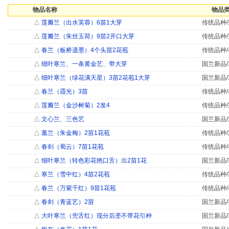
物品名称
物品类
△
莲瓣兰（出水芙蓉）6苗1大芽
传统品种/
△
莲瓣兰（朱丝玉荷）9苗2开口大芽
传统品种/
△
春兰（板桥遗墨）4个头苗2花苞
传统品种/
△
细叶寒兰、一条黄金艺、带大芽
国兰新品/
△
细叶寒兰（绿花满天星）3苗2花苞1大芽
国兰新品/
△
春兰（霞光）3苗
传统品种/
△
莲瓣兰（金沙树菊）2发4
传统品种/
△
文心兰、三色艺
国兰新品/
△
蕙兰（朱金梅）2苗1花苞
传统品种/
△
春剑（蜀云）7苗1花苞
传统品种/
△
细叶寒兰（转色彩花艳口舌）出2苗1花
国兰新品/
△
寒兰（雪中红）4苗2花苞
传统品种/
△
春兰（万紫千红）9苗1花苞
传统品种/
△
春剑（青蓝艺）2苗
国兰新品/
△
大叶寒兰（兜舌红）现分后垄不带花引种
国兰新品/