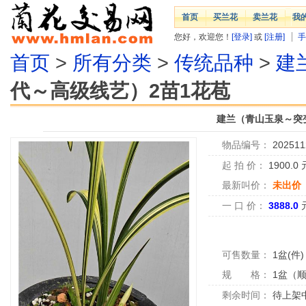
首页
买兰花
卖兰花
我
您好，欢迎您！
[登录]
或
[注册]
手
首页
>
所有分类
>
传统品种
>
建
代～高级线艺）2苗1花苞
建兰（青山玉泉～突
物品编号：
202511
起 拍 价：
1900.0
最新叫价：
未出价
一 口 价：
3888.0
可售数量：
1盆(件)
规 格：
1盆（
剩余时间：
待上架中.