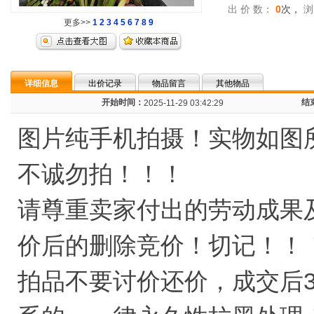
出 价 数：
0
次，
浏
更多>>
1
2
3
4
5
6
7
8
9
详细信息
出价记录
物品留言
其他物品
开始时间：
结
2025-11-29 03:42:29
图片纯手机拍摄！实物如图
不诚勿拍！！！
请尊重卖家付出的劳动成果
价后的删除竞价！切记！！
拍品不要讨价还价，成交后