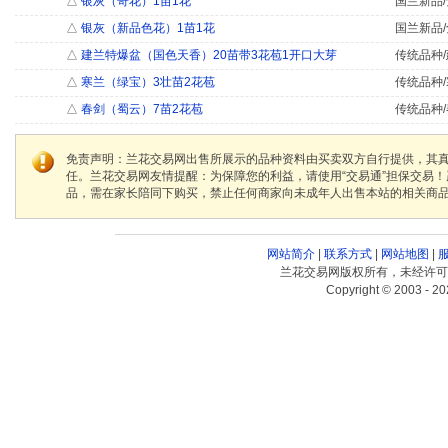
△
银灰（奇花）1苗1花
国兰新品/
△
银灰（新品色花）1苗1花
国兰新品/
△
建兰特爆盆（国色天香）20苗带3花苞1开口大芽
传统品种/
△
寒兰（绿宝）3壮苗2花苞
传统品种/
△
春剑（蜀云）7苗2花苞
传统品种/
免责声明：兰花交易网出售所展示的品种资料由买卖双方自行提供，其
任。兰花交易网友情提醒：为保障您的利益，请使用“交易通”担保交易
品，需在家长陪同下购买，禁止任何商家向未成年人出售本站的相关商
网站简介
|
联系方式
|
网站地图
|
兰花交易网版权所有，未经许可
Copyright © 2003 - 20