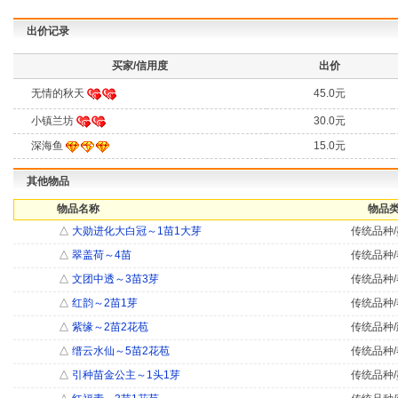
出价记录
买家/信用度
出价
无情的秋天
45.0元
小镇兰坊
30.0元
深海鱼
15.0元
其他物品
物品名称
物品类
△
大勋进化大白冠～1苗1大芽
传统品种/
△
翠盖荷～4苗
传统品种/
△
文团中透～3苗3芽
传统品种/
△
红韵～2苗1芽
传统品种/
△
紫缘～2苗2花苞
传统品种/
△
缙云水仙～5苗2花苞
传统品种/
△
引种苗金公主～1头1芽
传统品种/