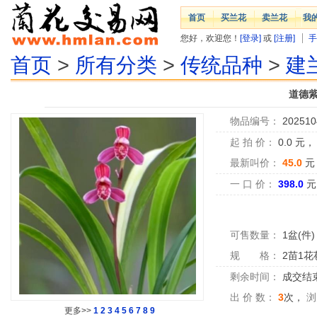
首页
买兰花
卖兰花
我
您好，欢迎您！
[登录]
或
[注册]
手
首页
>
所有分类
>
传统品种
>
建
道德紫
物品编号：
202510
起 拍 价：
0.0
元
最新叫价：
45.0
元
一 口 价：
398.0
元
可售数量：
1盆(件)
规 格：
2苗1花
剩余时间：
成交结
出 价 数：
3
次，
浏
更多>>
1
2
3
4
5
6
7
8
9