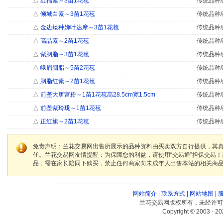
△
红福素～3苗1花苞
传统品种/
△
倾城白素～3苗1花苞
传统品种/
△
金边矮种婵叶达摩～3苗1花苞
传统品种/
△
高品素～2苗1花苞
传统品种/
△
紫胭脂～3苗1花苞
传统品种/
△
峨眉胭脂～5苗2花苞
传统品种/
△
胭脂红素～2苗1花苞
传统品种/
△
前垄大唐宫粉～1苗1花苞高28.5cm宽1.5cm
传统品种/
△
前垄紫玲珑～1苗1花苞
传统品种/
△
正红旗～2苗1花苞
传统品种/
免责声明：兰花交易网出售所展示的品种资料由买卖双方自行提供，其
任。兰花交易网友情提醒：为保障您的利益，请使用“交易通”担保交易
品，需在家长陪同下购买，禁止任何商家向未成年人出售本站的相关商
网站简介
|
联系方式
|
网站地图
|
兰花交易网版权所有，未经许可
Copyright © 2003 - 20