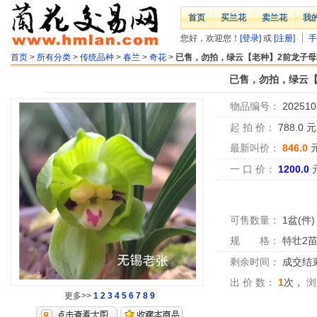
首页
买兰花
卖兰花
我
您好，欢迎您！
[登录]
或
[注册]
手
首页
>
所有分类
>
传统品种
>
春兰
>
奇花
>
已售，勿拍，绿云【老种】2前龙子母
已售，勿拍，绿云【
物品编号：
202510
起 拍 价：
788.0
最新叫价：
846.0
一 口 价：
1200.0
可售数量：
1盆(件)
规 格：
特壮2
剩余时间：
成交结
出 价 数：
1
次，
浏
更多>>
1
2
3
4
5
6
7
8
9