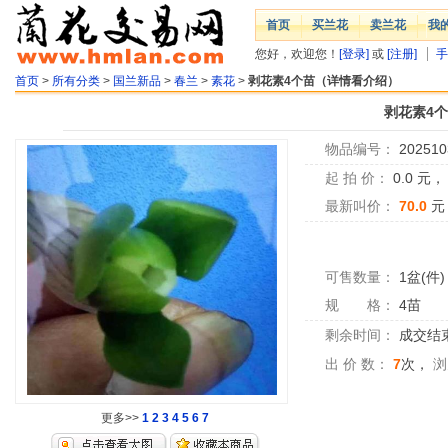
首页
买兰花
卖兰花
我
您好，欢迎您！
[登录]
或
[注册]
手
首页
>
所有分类
>
国兰新品
>
春兰
>
素花
>
剥花素4个苗（详情看介绍）
剥花素4
物品编号：
202510
起 拍 价：
0.0
元
最新叫价：
70.0
元
可售数量：
1盆(件)
规 格：
4苗
剩余时间：
成交结
出 价 数：
7
次，
浏
更多>>
1
2
3
4
5
6
7