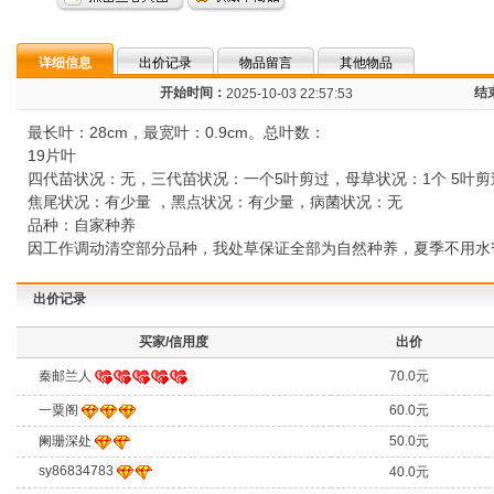
详细信息
出价记录
物品留言
其他物品
开始时间：
结
2025-10-03 22:57:53
最长叶：28cm，最宽叶：0.9cm。总叶数：
19片叶
四代苗状况：无，三代苗状况：一个5叶剪过，母草状况：1个 5叶剪
焦尾状况：有少量 ，黑点状况：有少量，病菌状况：无
品种：自家种养
因工作调动清空部分品种，我处草保证全部为自然种养，夏季不用水
出价记录
买家/信用度
出价
秦邮兰人
70.0元
一粟阁
60.0元
阑珊深处
50.0元
sy86834783
40.0元