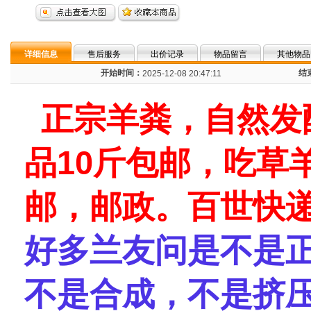
详细信息
售后服务
出价记录
物品留言
其他物品
开始时间：
结
2025-12-08 20:47:11
正宗羊粪，自然发
品10斤包邮，吃草
邮，邮政。百世快
好多兰友问是不是
不是合成，不是挤