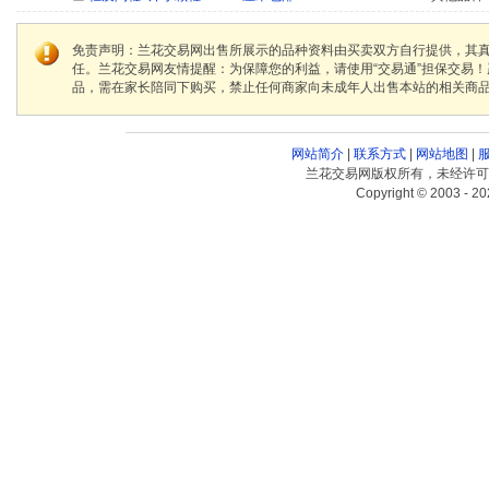
免责声明：兰花交易网出售所展示的品种资料由买卖双方自行提供，其
任。兰花交易网友情提醒：为保障您的利益，请使用“交易通”担保交易
品，需在家长陪同下购买，禁止任何商家向未成年人出售本站的相关商
网站简介
|
联系方式
|
网站地图
|
兰花交易网版权所有，未经许可
Copyright © 2003 - 20