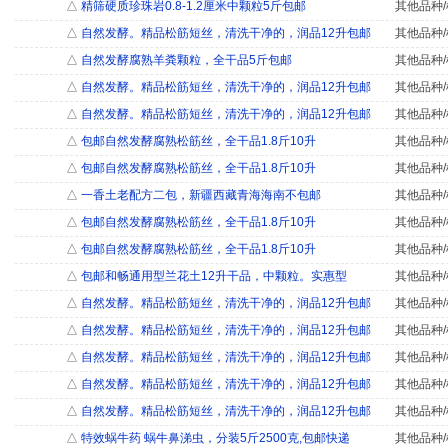
△
精筛硬质珍珠岩0.8-1.2厘米中颗粒5斤包邮
其他品种/
△
自然发酵。精品松筋短丝，清洗干净的，润品12升包邮
其他品种/
△
自然发酵腐熟羊粪颗粒，全干品5斤包邮
其他品种/
△
自然发酵。精品松筋短丝，清洗干净的，润品12升包邮
其他品种/
△
自然发酵。精品松筋短丝，清洗干净的，润品12升包邮
其他品种/
△
包邮自然发酵腐熟松筋丝，全干品1.8斤10升
其他品种/
△
包邮自然发酵腐熟松筋丝，全干品1.8斤10升
其他品种/
△
一香土老配方二包，新疆西藏青海海南不包邮
其他品种/
△
包邮自然发酵腐熟松筋丝，全干品1.8斤10升
其他品种/
△
包邮自然发酵腐熟松筋丝，全干品1.8斤10升
其他品种/
△
包邮和畅通用型兰花土12升干品，中颗粒。实惠型
其他品种/
△
自然发酵。精品松筋短丝，清洗干净的，润品12升包邮
其他品种/
△
自然发酵。精品松筋短丝，清洗干净的，润品12升包邮
其他品种/
△
自然发酵。精品松筋短丝，清洗干净的，润品12升包邮
其他品种/
△
自然发酵。精品松筋短丝，清洗干净的，润品12升包邮
其他品种/
△
自然发酵。精品松筋短丝，清洗干净的，润品12升包邮
其他品种/
△
特效蜗牛药 蜗牛鼻涕虫，分装5斤2500克,包邮快递
其他品种/