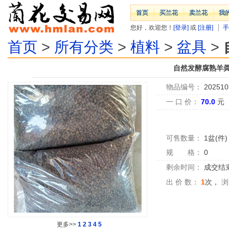
首页
买兰花
卖兰花
我
您好，欢迎您！
[登录]
或
[注册]
手
首页
>
所有分类
>
植料
>
盆具
>
自然发酵腐熟羊粪
物品编号：
202510
一 口 价：
70.0
元
可售数量：
1盆(件)
规 格：
0
剩余时间：
成交结
出 价 数：
1
次，
浏
更多>>
1
2
3
4
5