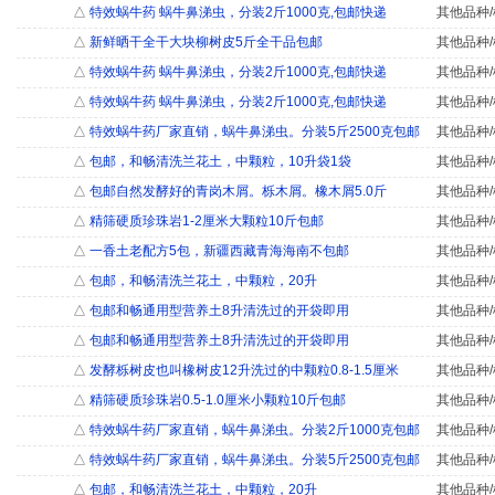
△
特效蜗牛药 蜗牛鼻涕虫，分装2斤1000克,包邮快递
其他品种/
△
新鲜晒干全干大块柳树皮5斤全干品包邮
其他品种/
△
特效蜗牛药 蜗牛鼻涕虫，分装2斤1000克,包邮快递
其他品种/
△
特效蜗牛药 蜗牛鼻涕虫，分装2斤1000克,包邮快递
其他品种/
△
特效蜗牛药厂家直销，蜗牛鼻涕虫。分装5斤2500克包邮
其他品种/
△
包邮，和畅清洗兰花土，中颗粒，10升袋1袋
其他品种/
△
包邮自然发酵好的青岗木屑。栎木屑。橡木屑5.0斤
其他品种/
△
精筛硬质珍珠岩1-2厘米大颗粒10斤包邮
其他品种/
△
一香土老配方5包，新疆西藏青海海南不包邮
其他品种/
△
包邮，和畅清洗兰花土，中颗粒，20升
其他品种/
△
包邮和畅通用型营养土8升清洗过的开袋即用
其他品种/
△
包邮和畅通用型营养土8升清洗过的开袋即用
其他品种/
△
发酵栎树皮也叫橡树皮12升洗过的中颗粒0.8-1.5厘米
其他品种/
△
精筛硬质珍珠岩0.5-1.0厘米小颗粒10斤包邮
其他品种/
△
特效蜗牛药厂家直销，蜗牛鼻涕虫。分装2斤1000克包邮
其他品种/
△
特效蜗牛药厂家直销，蜗牛鼻涕虫。分装5斤2500克包邮
其他品种/
△
包邮，和畅清洗兰花土，中颗粒，20升
其他品种/