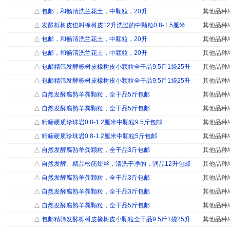
△
包邮，和畅清洗兰花土，中颗粒，20升
其他品种/
△
发酵栎树皮也叫橡树皮12升洗过的中颗粒0.8-1.5厘米
其他品种/
△
包邮，和畅清洗兰花土，中颗粒，20升
其他品种/
△
包邮，和畅清洗兰花土，中颗粒，20升
其他品种/
△
包邮精筛发酵栎树皮橡树皮小颗粒全干品9.5斤1袋25升
其他品种/
△
包邮精筛发酵栎树皮橡树皮小颗粒全干品9.5斤1袋25升
其他品种/
△
自然发酵腐熟羊粪颗粒，全干品5斤包邮
其他品种/
△
自然发酵腐熟羊粪颗粒，全干品5斤包邮
其他品种/
△
精筛硬质珍珠岩0.8-1.2厘米中颗粒9.5斤包邮
其他品种/
△
精筛硬质珍珠岩0.8-1.2厘米中颗粒5斤包邮
其他品种/
△
自然发酵腐熟羊粪颗粒，全干品3斤包邮
其他品种/
△
自然发酵。精品松筋短丝，清洗干净的，润品12升包邮
其他品种/
△
自然发酵腐熟羊粪颗粒，全干品3斤包邮
其他品种/
△
自然发酵腐熟羊粪颗粒，全干品3斤包邮
其他品种/
△
自然发酵腐熟羊粪颗粒，全干品5斤包邮
其他品种/
△
包邮精筛发酵栎树皮橡树皮小颗粒全干品9.5斤1袋25升
其他品种/