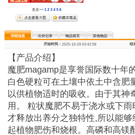
更多>>
1
2
3
4
5
6
详细信息
出价记录
物品留言
其他物品
开始时间：
结
2025-10-29 03:42:58
【产品介绍】
魔肥magamp是享誉国际数十年
白色硬粒可在土壤中依土中含肥量
以供植物适时的吸收。由于其神
用。 粒状魔肥不易于浇水或下雨
才释放出养分之独特性,所以能够
起植物肥伤和烧根。高磷和高镁配