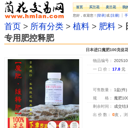
首页
买兰花
卖兰花
我
您好，欢迎您！
[登录]
或
[注册]
手
首页
>
所有分类
>
植料
>
肥料
>
专用肥控释肥
日本进口魔肥100克促
物品编号：
202510
一 口 价：
17.8
元
可售数量：
1盆(件)
规 格：
魔肥10
剩余时间：
成交结
出 价 数：
0
次，
浏