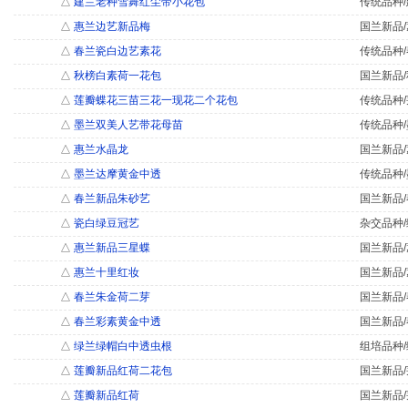
△
建兰老种雪舞红尘带小花包
传统品种/
△
惠兰边艺新品梅
国兰新品/
△
春兰瓷白边艺素花
传统品种/
△
秋榜白素荷一花包
国兰新品/
△
莲瓣蝶花三苗三花一现花二个花包
传统品种/
△
墨兰双美人艺带花母苗
传统品种/
△
惠兰水晶龙
国兰新品/
△
墨兰达摩黄金中透
传统品种/
△
春兰新品朱砂艺
国兰新品/
△
瓷白绿豆冠艺
杂交品种/
△
惠兰新品三星蝶
国兰新品/
△
惠兰十里红妆
国兰新品/
△
春兰朱金荷二芽
国兰新品/
△
春兰彩素黄金中透
国兰新品/
△
绿兰绿帽白中透虫根
组培品种/
△
莲瓣新品红荷二花包
国兰新品/
△
莲瓣新品红荷
国兰新品/