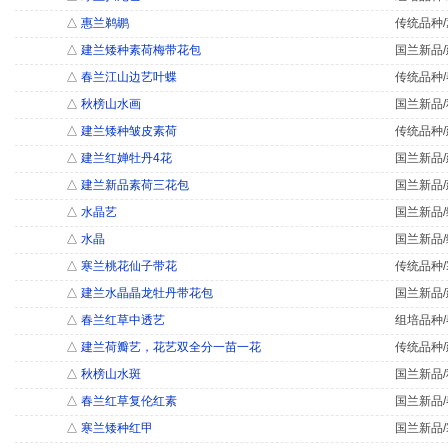
△
惠兰鹈鹕
传统品种/
△
建兰矮种素荷梅带花包
国兰新品/
△
春兰江山边艺叶蝶
传统品种/
△
秋榜山水画
国兰新品/
△
建兰矮种皱皮素荷
传统品种/
△
建兰红婵牡丹4花
国兰新品/
△
建兰新品素荷三花包
国兰新品/
△
水晶艺
国兰新品/
△
水晶
国兰新品/
△
寒兰桃花仙子带花
传统品种/
△
建兰水晶晶龙牡丹带花包
国兰新品/
△
春兰红草中透艺
组培品种/
△
建兰荷瓣艺，花艺双全分一苗一花
传统品种/
△
秋榜山水斑
国兰新品/
△
春兰红草复伦红素
国兰新品/
△
寒兰矮种红甲
国兰新品/