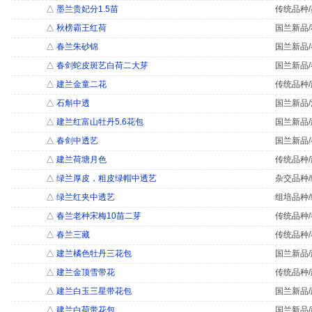
△
墨兰贵妃分1.5苗
传统品种/
△
秋榜霸王红荷
国兰新品/
△
春兰朱砂锦
国兰新品/
△
春剑蛇皮斑艺白荷二大芽
国兰新品/
△
建兰金童二花
传统品种/
△
石斛中透
国兰新品/
△
建兰红富山牡丹5.6花包
国兰新品/
△
春剑中透艺
国兰新品/
△
建兰荷塘月色
传统品种/
△
绿兰厚皮，粗皮绿帽中透艺
杂交品种/
△
绿兰红夹中透艺
组培品种/
△
春兰老种宋梅10苗二芽
传统品种/
△
春兰三藏
传统品种/
△
建兰橘色牡丹三花包
国兰新品/
△
建兰金顶雪带花
传统品种/
△
建兰白玉三星带花包
国兰新品/
△
建兰白荷带花包
国兰新品/