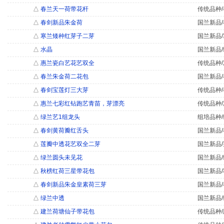
△
春兰天一荷带花杆
传统品种/
△
春剑新品朱金荷
国兰新品/
△
寒兰矮种红芽子二芽
国兰新品/
△
水晶
国兰新品/
△
惠兰瓷白艺花艺双全
传统品种/
△
春兰朱金荷二花包
国兰新品/
△
春剑宝莲灯三大芽
传统品种/
△
惠兰七彩红钻跑艺青苗，芽漂亮
传统品种/
△
绿兰艺1组龙头
组培品种/
△
春剑黄荷瓣红舌头
国兰新品/
△
莲瓣中透花艺双全二芽
国兰新品/
△
绿兰圆头未见花
国兰新品/
△
秋榜红荷三星带花包
国兰新品/
△
春剑新品朱金皇素荷三芽
国兰新品/
△
绿兰中透
国兰新品/
△
建兰荷塘仙子带花包
传统品种/