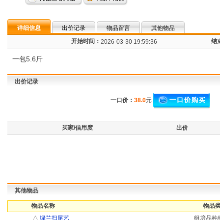
详细信息
出价记录
物品留言
其他物品
开始时间：
结
2026-03-30 19:59:36
一包5.6斤
出价记录
一口价：
38.0
元
买家/信用度
出价
其他物品
物品名称
物品类
△
绿兰扫尾艺
组培品种/