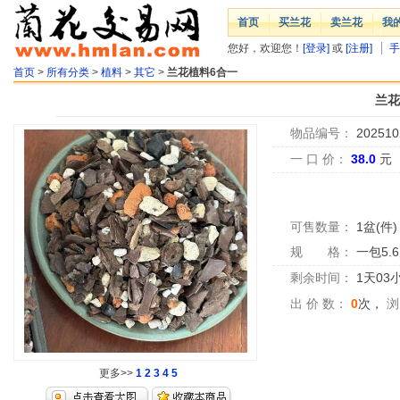
首页
买兰花
卖兰花
我
您好，欢迎您！
[登录]
或
[注册]
手
首页
>
所有分类
>
植料
>
其它
>
兰花植料6合一
兰花
物品编号：
202510
一 口 价：
38.0
元
可售数量：
1盆(件)
规 格：
一包5.
剩余时间：
1天03
出 价 数：
0
次，
浏
更多>>
1
2
3
4
5