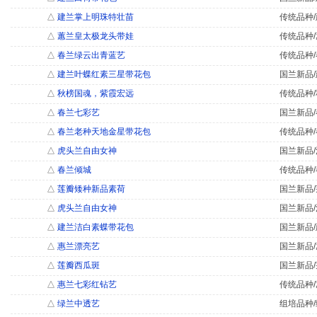
△
建兰掌上明珠特壮苗
传统品种/
△
蕙兰皇太极龙头带娃
传统品种/
△
春兰绿云出青蓝艺
传统品种/
△
建兰叶蝶红素三星带花包
国兰新品/
△
秋榜国魂，紫霞宏远
传统品种/
△
春兰七彩艺
国兰新品/
△
春兰老种天地金星带花包
传统品种/
△
虎头兰自由女神
国兰新品/
△
春兰倾城
传统品种/
△
莲瓣矮种新品素荷
国兰新品/
△
虎头兰自由女神
国兰新品/
△
建兰洁白素蝶带花包
国兰新品/
△
惠兰漂亮艺
国兰新品/
△
莲瓣西瓜斑
国兰新品/
△
惠兰七彩红钻艺
传统品种/
△
绿兰中透艺
组培品种/