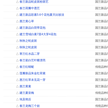
△
春兰新品蛇皮斑粉斑艺
国兰新品/
△
春兰荷瓣中透艺
国兰新品/
△
建兰新品彩素5.6个花包夏天比较淡
国兰新品/
△
惠兰黄心草
国兰新品/
△
建兰新品白荷带花包
国兰新品/
△
建兰雪域白素7苗4大芽4花包
国兰新品/
△
秋秋之蛇皮斑
国兰新品/
△
秋秋之蛇皮斑
国兰新品/
△
寒兰红水晶二芽
国兰新品/
△
春兰瓷白艺叶蝶漂亮
国兰新品/
△
春兰红蜻蜓
传统品种/
△
莲瓣新品朱金红荷素
国兰新品/
△
惠兰红草未见花一芽
国兰新品/
△
惠兰黄素
国兰新品/
△
建兰夏皇梅
传统品种/
△
埃及艳后
国兰新品/
△
春兰龙梅三个娃
传统品种/