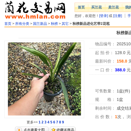
首页
买兰花
卖兰花
我
您好，欢迎您！
[登录]
或
[注册]
手
首页
>
所有分类
>
国兰新品
>
秋榜
>
其它
>
秋榜新品进化艺带2花苞
秋榜新
物品编号：
202510
起 拍 价：
128.0
最新叫价：
158.0
一 口 价：
388.0
元
可售数量：
1盆(件)
规 格：
1盆
剩余时间：
成交结
出 价 数：
1
次，
浏
更多>>
1
2
3
4
5
6
7
8
9