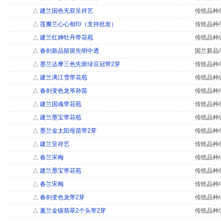
△
建兰国色无双呈祥艺
传统品种/
△
莲瓣兰心心相印（支持批发）
传统品种/
△
建兰红婵牡丹带花苞
传统品种/
△
春剑新品留斑先明中透
国兰新品/
△
墨兰达摩三色先斑绿豆冠带2芽
传统品种/
△
建兰漓江雪带花苞
传统品种/
△
春剑变色龙爷孙苗
传统品种/
△
建兰国魂带花苞
传统品种/
△
建兰墨宝带花苞
传统品种/
△
墨兰金太阳母苗带2芽
传统品种/
△
建兰呈祥艺
传统品种/
△
春兰宋梅
传统品种/
△
建兰墨宝带花苞
传统品种/
△
春兰宋梅
传统品种/
△
春剑变色龙带2芽
传统品种/
△
蕙兰金镶翡翠2个头带2芽
传统品种/