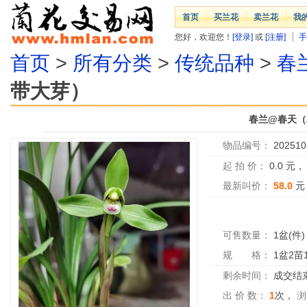
首页
买兰花
卖兰花
我
您好，欢迎您！
[登录]
或
[注册]
手
首页
>
所有分类
>
传统品种
>
春
带大芽）
春兰@春天（
物品编号：
202510
起 拍 价：
0.0
元
最新叫价：
58.0
元
可售数量：
1盆(件)
规 格：
1盆2苗
剩余时间：
成交结
出 价 数：
1
次，
浏