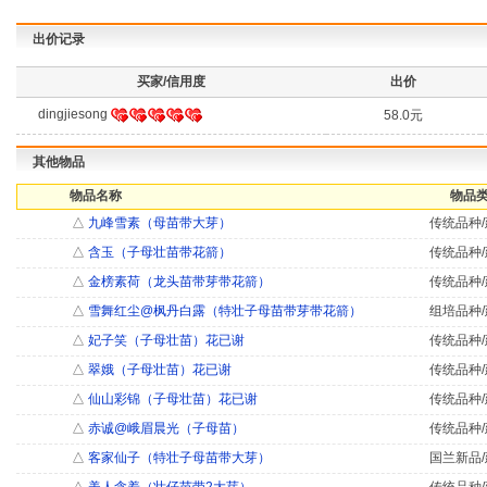
出价记录
买家/信用度
出价
dingjiesong
58.0元
其他物品
物品名称
物品类
△
九峰雪素（母苗带大芽）
传统品种/
△
含玉（子母壮苗带花箭）
传统品种/
△
金榜素荷（龙头苗带芽带花箭）
传统品种/
△
雪舞红尘@枫丹白露（特壮子母苗带芽带花箭）
组培品种/
△
妃子笑（子母壮苗）花已谢
传统品种/
△
翠娥（子母壮苗）花已谢
传统品种/
△
仙山彩锦（子母壮苗）花已谢
传统品种/
△
赤诚@峨眉晨光（子母苗）
传统品种/
△
客家仙子（特壮子母苗带大芽）
国兰新品/