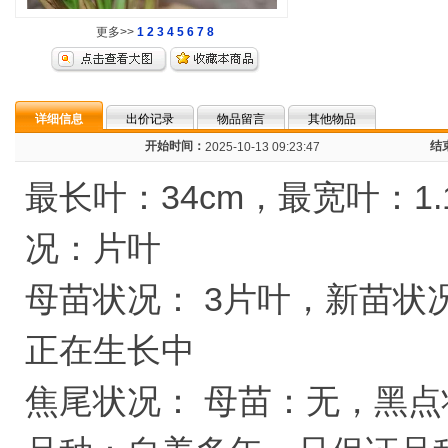
更多>>
1
2
3
4
5
6
7
8
详细信息
出价记录
物品留言
其他物品
开始时间：
结
2025-10-13 09:23:47
最长叶：34cm，最宽叶：1.
况：片叶
母苗状况： 3片叶，新苗状
正在生长中
焦尾状况： 母苗：无，黑点