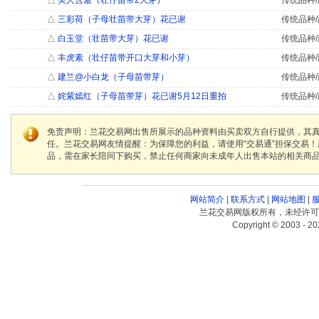
△
美人含羞（壮仔苗带2大芽）
传统品种/
△
三彩荷（子母壮苗带大芽）花已谢
传统品种/
△
白玉堂（壮苗带大芽）花已谢
传统品种/
△
丰虎素（壮仔苗带开口大芽和小芽）
传统品种/
△
建兰@小白龙（子母苗带芽）
传统品种/
△
姹紫嫣红（子母苗带芽）花已谢5月12日重拍
传统品种/
免责声明：兰花交易网出售所展示的品种资料由买卖双方自行提供，其
任。兰花交易网友情提醒：为保障您的利益，请使用“交易通”担保交易
品，需在家长陪同下购买，禁止任何商家向未成年人出售本站的相关商
网站简介
|
联系方式
|
网站地图
|
兰花交易网版权所有，未经许可
Copyright © 2003 - 20