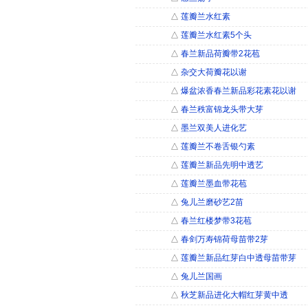
△
莲瓣兰水红素
△
莲瓣兰水红素5个头
△
春兰新品荷瓣带2花苞
△
杂交大荷瓣花以谢
△
爆盆浓香春兰新品彩花素花以谢
△
春兰秩富锦龙头带大芽
△
墨兰双美人进化艺
△
莲瓣兰不卷舌银勺素
△
莲瓣兰新品先明中透艺
△
莲瓣兰墨血带花苞
△
兔儿兰磨砂艺2苗
△
春兰红楼梦带3花苞
△
春剑万寿锦荷母苗带2芽
△
莲瓣兰新品红芽白中透母苗带芽
△
兔儿兰国画
△
秋芝新品进化大帽红芽黄中透