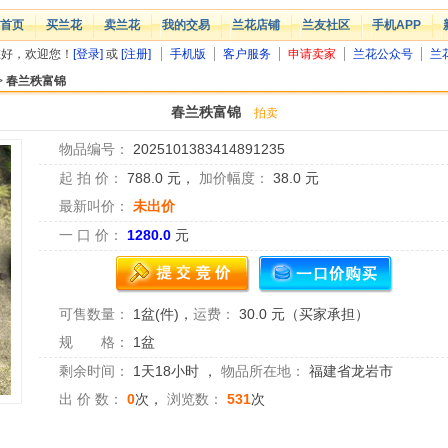
首页
买兰花
卖兰花
我的交易
兰花店铺
兰友社区
手机APP
您好，欢迎您！
[登录]
或
[注册]
手机版
客户服务
申请卖家
兰花公众号
兰
>
春兰秩富锦
春兰秩富锦
拍卖
物品编号：
2025101383414891235
起 拍 价：
788.0
元，
加价幅度：
38.0
元
最新叫价：
未出价
一 口 价：
1280.0
元
可售数量：
1盆(件)
，
运费：
30.0 元（买家承担）
规 格：
1盆
剩余时间：
1天18小时
，
物品所在地：
福建省龙岩市
出 价 数：
0
次，
浏览数：
531
次