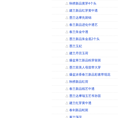
△
秋榜新品黄芽4个头
△
建兰新品红芽黄中透
△
墨兰达摩先斑锦
△
春兰新品进化中透艺
△
春兰朱金中透
△
墨兰新品朱金底2个头
△
墨兰玉妃
△
建兰丹宫玉荷
△
爆盆寒兰新品粉芽留斑
△
墨兰双美人母苗带大芽
△
爆盆浓香春兰新品彩素带现花
△
秋榜新品红荷
△
春兰新品线艺中透
△
墨兰达摩瑞玉艺爷孙苗
△
建兰红芽黄中透
△
春剑新品蛇斑
△
蕙兰荡字