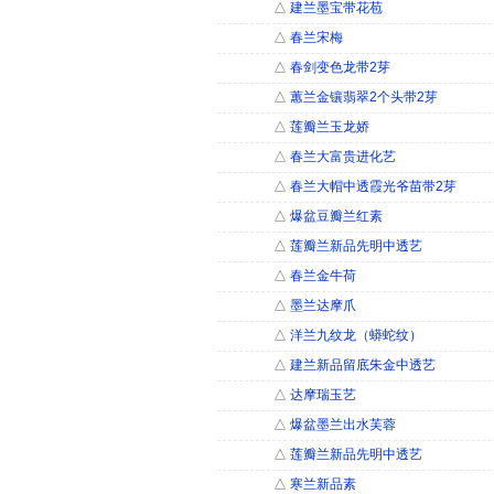
△
建兰墨宝带花苞
△
春兰宋梅
△
春剑变色龙带2芽
△
蕙兰金镶翡翠2个头带2芽
△
莲瓣兰玉龙娇
△
春兰大富贵进化艺
△
春兰大帽中透霞光爷苗带2芽
△
爆盆豆瓣兰红素
△
莲瓣兰新品先明中透艺
△
春兰金牛荷
△
墨兰达摩爪
△
洋兰九纹龙（蟒蛇纹）
△
建兰新品留底朱金中透艺
△
达摩瑞玉艺
△
爆盆墨兰出水芙蓉
△
莲瓣兰新品先明中透艺
△
寒兰新品素