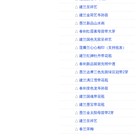
△
建兰呈祥艺
△
建兰金荷艺爷孙苗
△
墨兰新品山水画
△
春剑红霞素母苗带大芽
△
建兰国色无双呈祥艺
△
莲瓣兰心心相印（支持批发）
△
建兰红婵牡丹带花苞
△
春剑新品留斑先明中透
△
墨兰达摩三色先斑绿豆冠带2芽
△
建兰漓江雪带花苞
△
春剑变色龙爷孙苗
△
建兰国魂带花苞
△
建兰墨宝带花苞
△
墨兰金太阳母苗带2芽
△
建兰呈祥艺
△
春兰宋梅