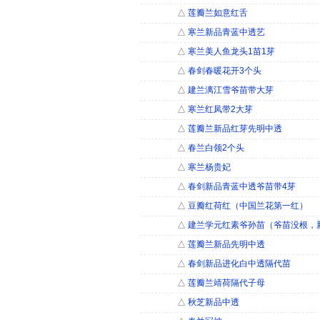
△
莲瓣兰如意红舌
△
寒兰新品青蓝中透艺
△
寒兰美人鱼龙头1苗1芽
△
春剑春暖花开3个头
△
建兰漓江雪爷苗带大芽
△
寒兰红凤带2大芽
△
莲瓣兰新品红芽先明中透
△
春兰白领2个头
△
寒兰杨贵妃
△
春剑新品青蓝中透爷苗带4芽
△
豆瓣红荷红（中国兰花第一红）
△
建兰学元红素爷孙苗（爷苗没根，
△
莲瓣兰新品先明中透
△
春剑新品进化白中透隔代苗
△
莲瓣兰靖荷隔代子母
△
秋芝新品中透