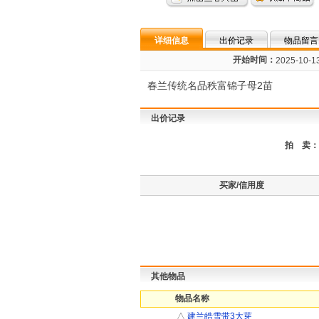
详细信息
出价记录
物品留言
开始时间：
2025-10-13
春兰传统名品秩富锦子母2苗
出价记录
拍 卖：
买家/信用度
其他物品
物品名称
△
建兰皓雪带3大芽