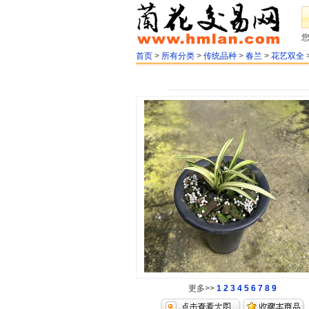
首页
>
所有分类
>
传统品种
>
春兰
>
花艺双全
更多>>
1
2
3
4
5
6
7
8
9