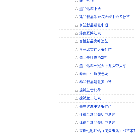
△
春兰冠神
△
墨兰达摩中透
△
建兰新品朱金底大帽中透爷孙苗
△
寒兰新品进化中透
△
爆盆豆瓣红素
△
春兰新品宽叶边艺
△
春兰冰雪佳人爷孙苗
△
墨兰奇叶奇巧2苗
△
墨兰达摩三冠天下龙头带大芽
△
春剑白中透变色龙
△
春兰新品进化黄中透
△
莲瓣兰贵妃荷
△
莲瓣兰二红素
△
墨兰达摩中透爷孙苗
△
莲瓣兰新品先明中透艺
△
莲瓣兰新品先明中透艺
△
豆瓣七彩虹钻（飞天玉凤）爷苗带