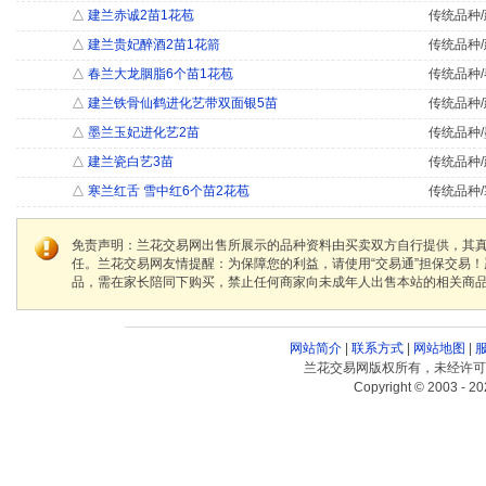
△
建兰赤诚2苗1花苞
传统品种/
△
建兰贵妃醉酒2苗1花箭
传统品种/
△
春兰大龙胭脂6个苗1花苞
传统品种/
△
建兰铁骨仙鹤进化艺带双面银5苗
传统品种/
△
墨兰玉妃进化艺2苗
传统品种/
△
建兰瓷白艺3苗
传统品种/
△
寒兰红舌 雪中红6个苗2花苞
传统品种/
免责声明：兰花交易网出售所展示的品种资料由买卖双方自行提供，其
任。兰花交易网友情提醒：为保障您的利益，请使用“交易通”担保交易
品，需在家长陪同下购买，禁止任何商家向未成年人出售本站的相关商
网站简介
|
联系方式
|
网站地图
|
兰花交易网版权所有，未经许可
Copyright © 2003 - 20