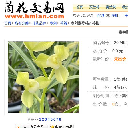
首页
买兰花
卖兰花
我
您好，欢迎您！
[登录]
或
[注册]
手
首页
>
所有分类
>
传统品种
>
春剑
>
荷瓣
>
春剑素荷4苗1花苞
春剑
物品编号：
202492
起 拍 价：
0.0
元
最新叫价：
未出价
可售数量：
1盆(件)
规 格：
4苗1花
剩余时间：
待上架中.
出 价 数：
0
次，
浏
更多>>
1
2
3
4
5
6
7
8