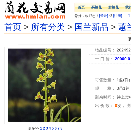
首页
买兰花
卖兰花
我
您好，欢迎您！
[登录]
或
[注册]
手
首页
>
所有分类
>
国兰新品
>
蕙
物品编号：
202492
一 口 价：
20000.
可售数量：
1盆(件)
规 格：
3苗1芽
剩余时间：
待上架中.
出 价 数：
0
次，
浏
更多>>
1
2
3
4
5
6
7
8