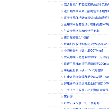
△
高含量蜗牛药四聚乙醛杀蜗牛活蝓
△
进口蜗牛药四聚乙醛梅塔专杀蜗牛蛞
△
富美实施保功咪鲜胺锰盐防治炭疽病
△
兰用防水标签圆形小t签插地签200
△
兰盆专用底扣50个大号包邮
△
进口短椰丝5斤包邮
△
蚁饵剂灭蚁清蚂蚁药灭蚁药5克x20
△
中颗粒骨炭（碳）2000克包邮
△
兰花用纯天然竹炭中颗粒10斤1袋
△
日曹甲基托布津甲基硫菌灵200ml
△
中颗粒骨炭（碳）1500克包邮
△
好康多均衡型缓释肥全能花肥100
△
好康多均衡型缓释肥全能花肥100
△
（土上土下双杀）功夫聚酯 哒螨灵
△
三件套
△
红兰石★火烧土9斤1袋包邮