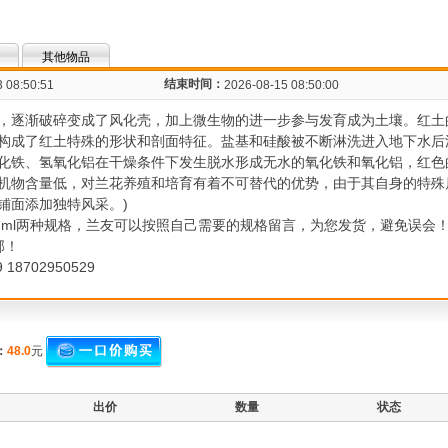
其他物品
结束时间：
 08:50:51
2026-08-15 08:50:00
，逐渐破碎变成了风化壳，加上微生物的进一步参与发育成为土壤。红土
构成了红土特殊的形状和剖面特征。盐基和硅酸被不断淋洗进入地下水后
化铁、氢氧化铝在干燥条件下发生脱水形成无水的氧化铁和氧化铝，红色
机物含量低，对兰花养殖和培育有着不可替代的优势，由于其自身的特殊
铺面添加独特风采。)
15mml两种规格，兰友可以按照自己需要的规格留言，为您发货，避免误会
邮！
 18702950529
：
48.0
元
出价
数量
状态