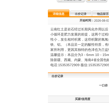
详细信息
出价记录
物品留言
开始时间：
2026-08-03
云南红土是岩石经过长期风化作用以后
小循环是肥力发展的前提，这两个过程
性小，发生相对积累，这些积聚的氢氧
铁、铝。（本品呈一定的酸性特质，有
家所利用，更因其独特的色泽也为兰盆
温馨提示：本品分为3－6mm 10－
除新疆、西藏、内蒙、海南4省全国包
电话:15353572909 薇信:15353572909
出价记录
一口价
买家/信用度