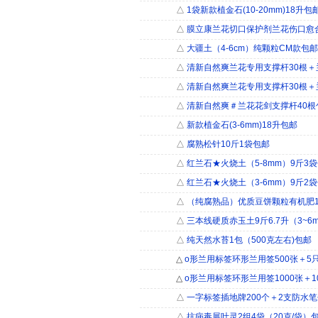
△
1袋新款植金石(10-20mm)18升包
△
膜立康兰花切口保护剂兰花伤口愈
△
大疆土（4-6cm）纯颗粒CM款包
△
清新自然爽兰花专用支撑杆30根＋
△
清新自然爽兰花专用支撑杆30根＋兰
△
清新自然爽＃兰花花剑支撑杆40根
△
新款植金石(3-6mm)18升包邮
△
腐熟松针10斤1袋包邮
△
红兰石★火烧土（5-8mm）9斤3袋
△
红兰石★火烧土（3-6mm）9斤2
△
（纯腐熟品）优质豆饼颗粒有机肥1
△
三本线硬质赤玉土9斤6.7升（3~6
△
纯天然水苔1包（500克左右)包邮
△
o形兰用标签环形兰用签500张＋5
△
o形兰用标签环形兰用签1000张＋1
△
一字标签插地牌200个＋2支防水
△
抗病毒展叶灵2组4袋（20克/袋）