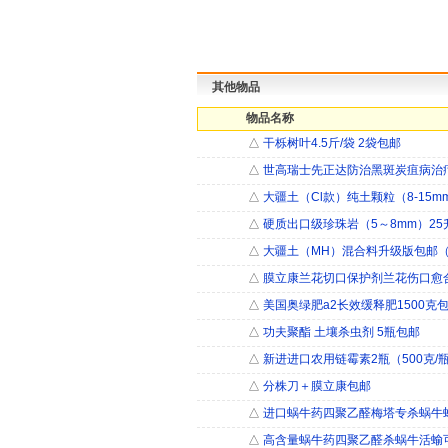
其他物品
物品名称
△
干栎树叶4.5斤/袋 2袋包邮
△
世高瑞士先正达防治黑斑炭疽病治疗
△
大疆土（Cl款）纯土颗粒（8-15m
△
硬质出口级珍珠岩（5～8mm）25
△
大疆土（MH）混合料升级版包邮
△
膜立康兰花切口保护剂兰花伤口愈
△
美国奥绿肥a2长效缓释肥1500克
△
功夫聚酯 土壤杀虫剂 5瓶包邮
△
新进进口农用链霉素2瓶（500克/
△
分株刀＋膜立康包邮
△
进口蜗牛药四聚乙醛梅塔专杀蜗牛
△
高含量蜗牛药四聚乙醛杀蜗牛活蝓可