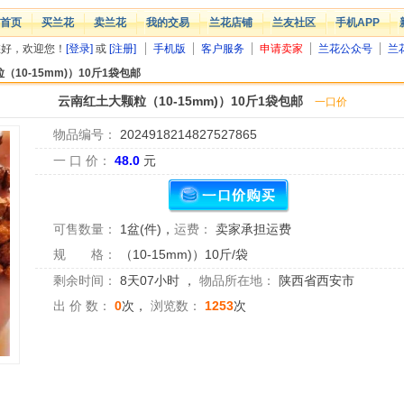
首页
买兰花
卖兰花
我的交易
兰花店铺
兰友社区
手机APP
您好，欢迎您！
[登录]
或
[注册]
手机版
客户服务
申请卖家
兰花公众号
兰
10-15mm)）10斤1袋包邮
云南红土大颗粒（10-15mm)）10斤1袋包邮
一口价
物品编号：
2024918214827527865
一 口 价：
48.0
元
可售数量：
1盆(件)
，
运费：
卖家承担运费
规 格：
（10-15mm)）10斤/袋
剩余时间：
8天07小时
，
物品所在地：
陕西省西安市
出 价 数：
0
次，
浏览数：
1253
次