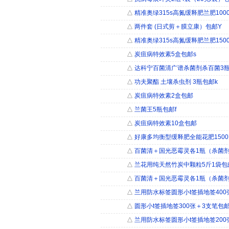
△
精准奥绿315s高氮缓释肥兰肥100
△
两件套 (日式剪＋膜立康）包邮Y
△
精准奥绿315s高氮缓释肥兰肥150
△
炭疽病特效素5盒包邮s
△
达科宁百菌清广谱杀菌剂杀百菌3
△
功夫聚酯 土壤杀虫剂 3瓶包邮k
△
炭疽病特效素2盒包邮
△
兰菌王5瓶包邮f
△
炭疽病特效素10盒包邮
△
好康多均衡型缓释肥全能花肥150
△
百菌清＋国光恶霉灵各1瓶（杀菌剂
△
兰花用纯天然竹炭中颗粒5斤1袋包
△
百菌清＋国光恶霉灵各1瓶（杀菌剂
△
兰用防水标签圆形小t签插地签400
△
圆形小t签插地签300张＋3支笔包
△
兰用防水标签圆形小t签插地签200