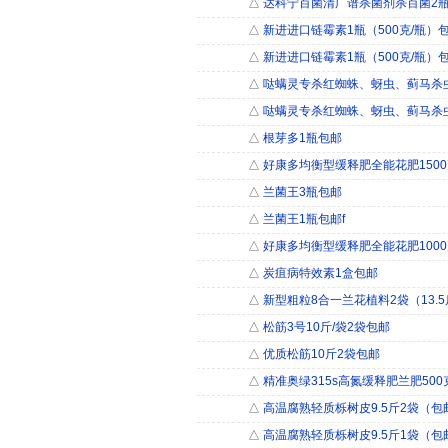
△
达科宁百菌清广谱杀菌剂杀百菌2
△
新进进口链霉素1瓶（500克/瓶）
△
新进进口链霉素1瓶（500克/瓶）
△
哒螨灵专杀红蜘蛛、蚜虫、蓟马杀
△
哒螨灵专杀红蜘蛛、蚜虫、蓟马杀
△
根芽多1瓶包邮
△
好康多均衡型缓释肥全能花肥150
△
兰菌王3瓶包邮
△
兰菌王1瓶包邮f
△
好康多均衡型缓释肥全能花肥100
△
炭疽病特效素1盒包邮
△
新型粗粒8合一兰花植料2袋（13.5
△
松筋3号10斤/袋2袋包邮
△
优质松筋10斤2袋包邮
△
精准奥绿315s高氮缓释肥兰肥500
△
高温腐熟轻质栎树皮9.5斤2袋（包
△
高温腐熟轻质栎树皮9.5斤1袋（包