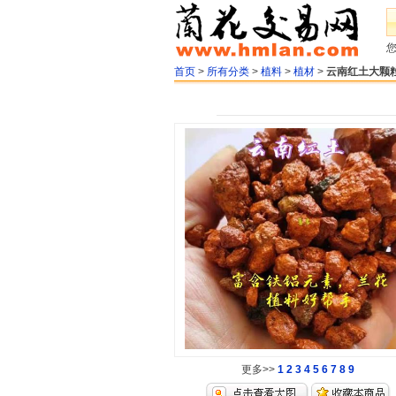
首页
>
所有分类
>
植料
>
植材
>
云南红土大颗粒（
更多>>
1
2
3
4
5
6
7
8
9