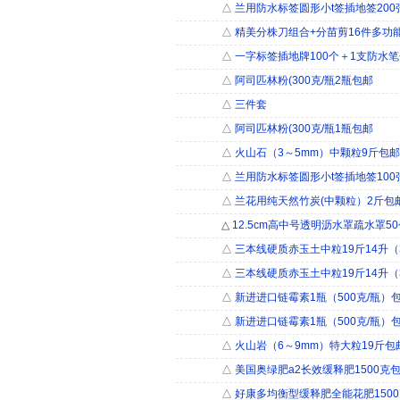
△
兰用防水标签圆形小t签插地签200
△
精美分株刀组合+分苗剪16件多功
△
一字标签插地牌100个＋1支防水
△
阿司匹林粉(300克/瓶2瓶包邮
△
三件套
△
阿司匹林粉(300克/瓶1瓶包邮
△
火山石（3～5mm）中颗粒9斤包邮
△
兰用防水标签圆形小t签插地签100
△
兰花用纯天然竹炭(中颗粒）2斤包
△
12.5cm高中号透明沥水罩疏水罩5
△
三本线硬质赤玉土中粒19斤14升（3
△
三本线硬质赤玉土中粒19斤14升（3
△
新进进口链霉素1瓶（500克/瓶）
△
新进进口链霉素1瓶（500克/瓶）
△
火山岩（6～9mm）特大粒19斤包
△
美国奥绿肥a2长效缓释肥1500克
△
好康多均衡型缓释肥全能花肥150