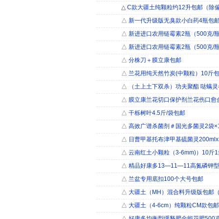
△
C款大疆土纯颗粒约12升包邮（除偏
△
新一代升级版无臭款小白药4瓶包
△
新进进口农用链霉素2瓶（500克/
△
新进进口农用链霉素2瓶（500克/
△
分株刀＋膜立康包邮
△
兰花用纯天然竹炭(中颗粒）10斤
△
（土上土下双杀）功夫聚酯 哒螨灵
△
膜立康兰花切口保护剂兰花伤口愈
△
干栎树叶4.5斤/袋包邮
△
高效广谱杀菌剂＃国光多菌灵2袋×1
△
日曹甲基托布津甲基硫菌灵200ml
△
云南红土小颗粒（3-6mm)）10斤
△
精品好康多13—11—11高氮磷钾型
△
兰盆专用底扣100个大号包邮
△
大疆土（MH）混合料升级版包邮
△
大疆土（4-6cm）纯颗粒CM款包
△
好康多均衡型缓释肥全能花肥500