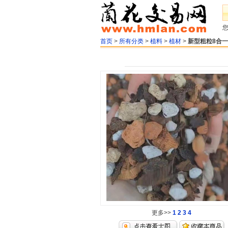
首页
>
所有分类
>
植料
>
植材
>
新型粗粒8合
更多>>
1
2
3
4