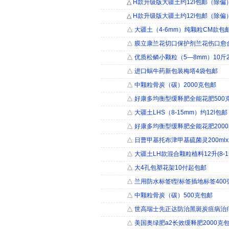
△
H款升级版大疆土约12l包邮（除偏
△
H款升级版大疆土约12l包邮（除偏
△
大疆土（4-6mm）纯颗粒CM款包
△
膜立康兰花切口保护剂兰花伤口愈
△
优质松鳞小颗粒（5―8mm）10斤2
△
进口蜗牛药新包装梅塔4袋包邮
△
中颗粒骨炭（碳）2000克包邮
△
好康多均衡型缓释肥全能花肥500
△
大疆土LHS（8-15mm）约12l包
△
好康多均衡型缓释肥全能花肥200
△
日曹甲基托布津甲基硫菌灵200ml
△
大疆土LH款混合颗粒植料12升(8-1
△
大4孔包塑花架10付起包邮
△
兰用防水标签t型标签插地标签400
△
中颗粒骨炭（碳）500克包邮
△
世高瑞士先正达防治黑斑炭疽病治疗
△
美国奥绿肥a2长效缓释肥2000克