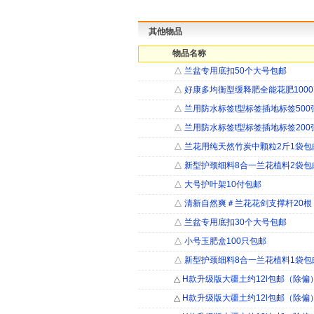
其他物品
物品名称
△
兰盆专用底扣50个大号包邮
△
好康多均衡型缓释肥全能花肥100
△
兰用防水标签t型标签插地标签500
△
兰用防水标签t型标签插地标签200
△
兰花用纯天然竹炭中颗粒2斤1袋包
△
新型护颈细料8合一兰花植料2袋包
△
大号护叶架10付包邮
△
清新自然爽＃兰花花剑支撑杆20根
△
兰盆专用底扣30个大号包邮
△
小号玉肥盒100只包邮
△
新型护颈细料8合一兰花植料1袋包
△
H款升级版大疆土约12l包邮（除偏
△
H款升级版大疆土约12l包邮（除偏