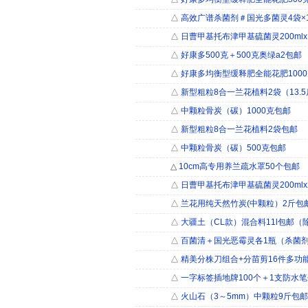
△
高效广谱杀菌剂＃国光多菌灵4袋×1
△
日曹甲基托布津甲基硫菌灵200ml
△
好康多500克＋500克奥绿a2包邮
△
好康多均衡型缓释肥全能花肥100
△
新型粗粒8合一兰花植料2袋（13.5
△
中颗粒骨炭（碳）1000克包邮
△
新型粗粒8合一兰花植料2袋包邮
△
中颗粒骨炭（碳）500克包邮
△
10cm高专用养兰疏水罩50个包邮
△
日曹甲基托布津甲基硫菌灵200ml
△
兰花用纯天然竹炭(中颗粒）2斤包
△
大疆土（CL款）混合料11l包邮（
△
百菌清＋国光恶霉灵各1瓶（杀菌剂
△
精美分株刀组合+分苗剪16件多功
△
一字标签插地牌100个＋1支防水
△
火山石（3～5mm）中颗粒9斤包邮