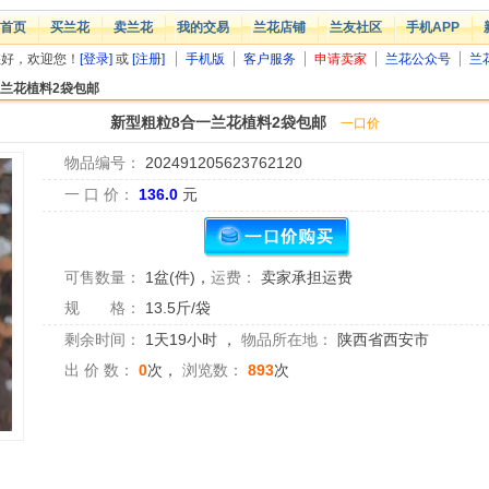
首页
买兰花
卖兰花
我的交易
兰花店铺
兰友社区
手机APP
您好，欢迎您！
[登录]
或
[注册]
手机版
客户服务
申请卖家
兰花公众号
兰
一兰花植料2袋包邮
新型粗粒8合一兰花植料2袋包邮
一口价
物品编号：
202491205623762120
一 口 价：
136.0
元
可售数量：
1盆(件)
，
运费：
卖家承担运费
规 格：
13.5斤/袋
剩余时间：
1天19小时
，
物品所在地：
陕西省西安市
出 价 数：
0
次，
浏览数：
893
次