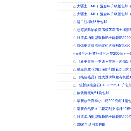
△
大疆土（MH）混合料升级版包邮
△
大疆土（MH）混合料升级版包邮
△
进口短椰丝5斤包邮
△
恶霉灵防治软腐病根茎腐病土壤消
△
好康多均衡型缓释肥全能花肥200
△
蚁饵剂灭蚁清蚂蚁药灭蚁药5克x50
△
o形兰用标签环形兰用签200张＋一
△
《新手养兰一本通＋赏兰一周搞定
△
膜立康兰花切口保护剂兰花伤口愈
△
（纯腐熟品）优质豆饼颗粒有机肥1
△
1袋新款植金石(10-20mm)18升包
△
散装椰壳8斤1袋包邮
△
最新款千百季小白药300克/瓶1瓶
△
清新自然爽＃兰花花剑支撑杆40根
△
好康多均衡型缓释肥全能花肥500
△
30米兰盆网套包邮