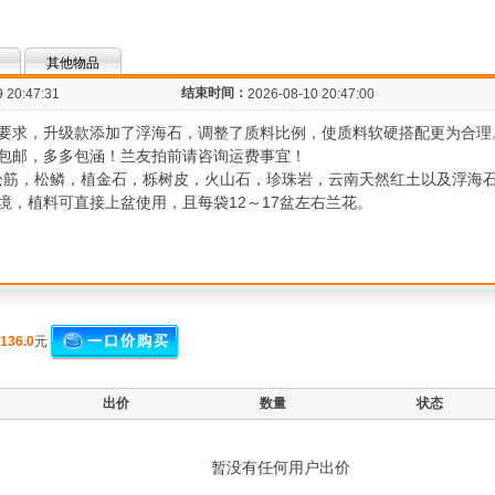
其他物品
结束时间：
 20:47:31
2026-08-10 20:47:00
要求，升级款添加了浮海石，调整了质料比例，使质料软硬搭配更为合理
包邮，多多包涵！兰友拍前请咨询运费事宜！
由松筋，松鳞，植金石，栎树皮，火山石，珍珠岩，云南天然红土以及浮海
境，植料可直接上盆使用，且每袋12～17盆左右兰花。
136.0
元
出价
数量
状态
暂没有任何用户出价