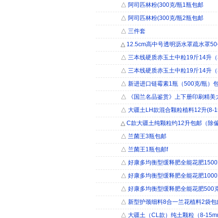
△
阿司匹林粉(300克/瓶1瓶包邮
△
阿司匹林粉(300克/瓶2瓶包邮
△
三件套
△
12.5cm高中号透明沥水罩疏水罩5
△
三本线硬质赤玉土中粒19斤14升（3
△
三本线硬质赤玉土中粒19斤14升（3
△
新进进口链霉素1瓶（500克/瓶）
△
《国兰名品鉴赏》上下册印刷精美大
△
大疆土LH款混合颗粒植料12升(8-1
△
C款大疆土纯颗粒约12升包邮（除
△
兰菌王3瓶包邮
△
兰菌王1瓶包邮f
△
好康多均衡型缓释肥全能花肥150
△
好康多均衡型缓释肥全能花肥100
△
好康多均衡型缓释肥全能花肥500
△
新型护颈细料8合一兰花植料2袋包
△
大疆土（CL款）纯土颗粒（8-15