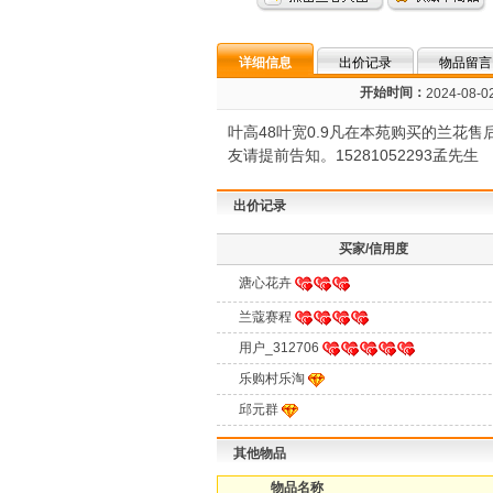
详细信息
出价记录
物品留言
开始时间：
2024-08-02
叶高48叶宽0.9凡在本苑购买的兰
友请提前告知。15281052293孟先生
出价记录
买家/信用度
溏心花卉
兰蔻赛程
用户_312706
乐购村乐淘
邱元群
其他物品
物品名称