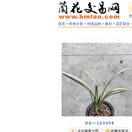
首页
>
所有分类
>
传统品种
>
春剑
>
花艺双全
更多>>
1
2
3
4
5
6