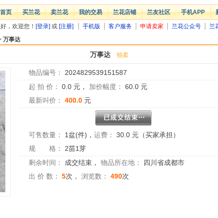
首页
买兰花
卖兰花
我的交易
兰花店铺
兰友社区
手机APP
您好，欢迎您！
[登录]
或
[注册]
手机版
客户服务
申请卖家
兰花公众号
兰
>
万事达
万事达
拍卖
物品编号：
2024829539151587
起 拍 价：
0.0
元，
加价幅度：
60.0
元
最新叫价：
400.0
元
可售数量：
1盆(件)
，
运费：
30.0 元（买家承担）
规 格：
2苗1芽
剩余时间：
成交结束
，
物品所在地：
四川省成都市
出 价 数：
5
次，
浏览数：
490
次