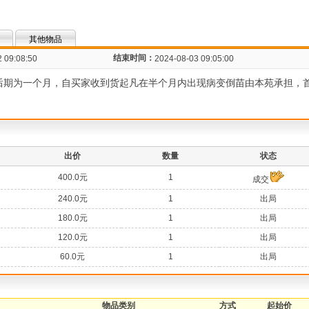
其他物品
结束时间：
 09:08:50
2024-08-03 09:05:00
花售后期为一个月，自买家收到货起凡在半个月内出现病变倒苗由本苑承担，
出价
数量
状态
400.0元
1
成交
240.0元
1
出局
180.0元
1
出局
120.0元
1
出局
60.0元
1
出局
物品类别
方式
起始价