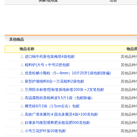
买家/信用度
出价
其他物品
物品名称
物品类
△
进口蜗牛药新包装梅塔4袋包邮
其他品种/
△
植料铲(大号＋中号)2把包邮
其他品种/
△
优质松鳞小颗粒（5―8mm）10斤20升1袋包邮(除偏)
其他品种/
△
新型护颈细料8合一兰花植料2袋包邮
其他品种/
△
兰用防水标签t型标签插地标签200张＋2支笔包邮
其他品种/
△
高温腐熟轻质栎树皮9.5斤1袋（包邮除偏）
其他品种/
△
椰壳砖8斤2块（1.5cm左右）包邮
其他品种/
△
高效广谱杀菌剂＃国光多菌灵4袋×100克包邮
其他品种/
△
好康多均衡型缓释肥全能花肥500克包邮
其他品种/
△
小号兰花护叶架20套包邮
其他品种/