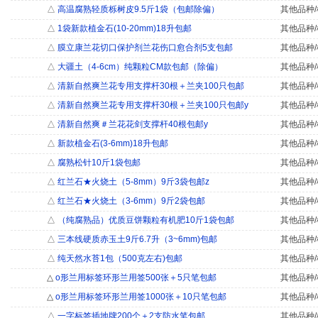
△
高温腐熟轻质栎树皮9.5斤1袋（包邮除偏）
其他品种/
△
1袋新款植金石(10-20mm)18升包邮
其他品种/
△
膜立康兰花切口保护剂兰花伤口愈合剂5支包邮
其他品种/
△
大疆土（4-6cm）纯颗粒CM款包邮（除偏）
其他品种/
△
清新自然爽兰花专用支撑杆30根＋兰夹100只包邮
其他品种/
△
清新自然爽兰花专用支撑杆30根＋兰夹100只包邮y
其他品种/
△
清新自然爽＃兰花花剑支撑杆40根包邮y
其他品种/
△
新款植金石(3-6mm)18升包邮
其他品种/
△
腐熟松针10斤1袋包邮
其他品种/
△
红兰石★火烧土（5-8mm）9斤3袋包邮z
其他品种/
△
红兰石★火烧土（3-6mm）9斤2袋包邮
其他品种/
△
（纯腐熟品）优质豆饼颗粒有机肥10斤1袋包邮
其他品种/
△
三本线硬质赤玉土9斤6.7升（3~6mm)包邮
其他品种/
△
纯天然水苔1包（500克左右)包邮
其他品种/
△
o形兰用标签环形兰用签500张＋5只笔包邮
其他品种/
△
o形兰用标签环形兰用签1000张＋10只笔包邮
其他品种/
△
一字标签插地牌200个＋2支防水笔包邮
其他品种/