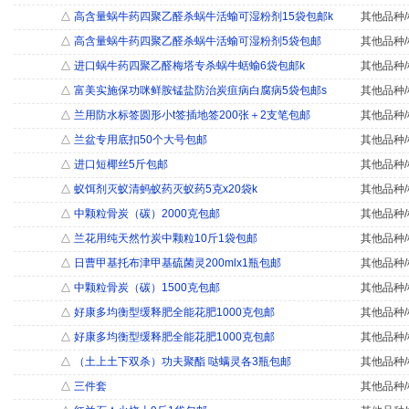
△
高含量蜗牛药四聚乙醛杀蜗牛活蝓可湿粉剂15袋包邮k
其他品种/
△
高含量蜗牛药四聚乙醛杀蜗牛活蝓可湿粉剂5袋包邮
其他品种/
△
进口蜗牛药四聚乙醛梅塔专杀蜗牛蛞蝓6袋包邮k
其他品种/
△
富美实施保功咪鲜胺锰盐防治炭疽病白腐病5袋包邮s
其他品种/
△
兰用防水标签圆形小t签插地签200张＋2支笔包邮
其他品种/
△
兰盆专用底扣50个大号包邮
其他品种/
△
进口短椰丝5斤包邮
其他品种/
△
蚁饵剂灭蚁清蚂蚁药灭蚁药5克x20袋k
其他品种/
△
中颗粒骨炭（碳）2000克包邮
其他品种/
△
兰花用纯天然竹炭中颗粒10斤1袋包邮
其他品种/
△
日曹甲基托布津甲基硫菌灵200mlx1瓶包邮
其他品种/
△
中颗粒骨炭（碳）1500克包邮
其他品种/
△
好康多均衡型缓释肥全能花肥1000克包邮
其他品种/
△
好康多均衡型缓释肥全能花肥1000克包邮
其他品种/
△
（土上土下双杀）功夫聚酯 哒螨灵各3瓶包邮
其他品种/
△
三件套
其他品种/