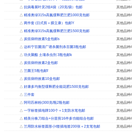
△
抗病毒展叶灵2组4袋（20克/袋）包邮
其他品种/
△
精准奥绿315s高氮缓释肥兰肥1000克包邮
其他品种/
△
两件套 (日式剪＋膜立康）包邮Y
其他品种/
△
精准奥绿315s高氮缓释肥兰肥1500克包邮
其他品种/
△
炭疽病特效素5盒包邮s
其他品种/
△
达科宁百菌清广谱杀菌剂杀百菌3瓶包邮
其他品种/
△
功夫聚酯 土壤杀虫剂 3瓶包邮k
其他品种/
△
炭疽病特效素2盒包邮
其他品种/
△
兰菌王5瓶包邮f
其他品种/
△
炭疽病特效素10盒包邮
其他品种/
△
好康多均衡型缓释肥全能花肥1500克包邮
其他品种/
△
三件套
其他品种/
△
阿司匹林粉(300克/瓶2瓶包邮
其他品种/
△
一字标签插地牌100个＋1支防水笔包邮
其他品种/
△
精美分株刀组合+分苗剪16件多功能组合包邮
其他品种/
△
兰用防水标签圆形小t签插地签200张＋2支笔包邮
其他品种/