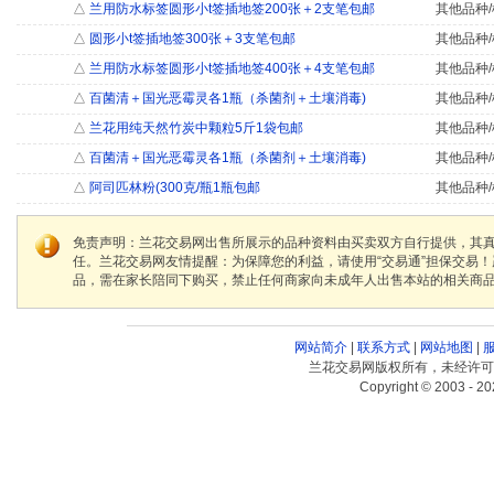
△
兰用防水标签圆形小t签插地签200张＋2支笔包邮
其他品种/
△
圆形小t签插地签300张＋3支笔包邮
其他品种/
△
兰用防水标签圆形小t签插地签400张＋4支笔包邮
其他品种/
△
百菌清＋国光恶霉灵各1瓶（杀菌剂＋土壤消毒)
其他品种/
△
兰花用纯天然竹炭中颗粒5斤1袋包邮
其他品种/
△
百菌清＋国光恶霉灵各1瓶（杀菌剂＋土壤消毒)
其他品种/
△
阿司匹林粉(300克/瓶1瓶包邮
其他品种/
免责声明：兰花交易网出售所展示的品种资料由买卖双方自行提供，其
任。兰花交易网友情提醒：为保障您的利益，请使用“交易通”担保交易
品，需在家长陪同下购买，禁止任何商家向未成年人出售本站的相关商
网站简介
|
联系方式
|
网站地图
|
兰花交易网版权所有，未经许可
Copyright © 2003 - 20