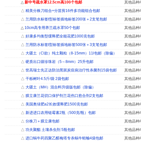
△
新中号疏水罩12.5cm高100个包邮
其他品种/
△
精美分株刀组合+分苗剪16件多功能组合包邮
其他品种/
△
兰用防水标签t型标签插地标签200张＋2支笔包邮
其他品种/
△
10cm高专用养兰疏水罩50个包邮
其他品种/
△
好康多均衡型缓释肥全能花肥1000克包邮
其他品种/
△
兰用防水标签t型标签插地标签500张＋3支笔包邮
其他品种/
△
大疆土（Cl款）纯土颗粒（8-15mm）11l包邮（除偏）
其他品种/
△
硬质出口级珍珠岩（5～8mm）25升包邮
其他品种/
△
世高瑞士先正达防治黑斑炭疽病治疗性杀菌剂15袋包邮
其他品种/
△
干栎树叶4.5斤/袋 2袋包邮
其他品种/
△
大疆土（MH）混合料升级版包邮（除偏）
其他品种/
△
膜立康兰花切口保护剂兰花伤口愈合剂2支包邮
其他品种/
△
美国奥绿肥a2长效缓释肥1500克包邮
其他品种/
△
新进进口农用链霉素2瓶（500克/瓶）包邮
其他品种/
△
分株刀＋膜立康包邮
其他品种/
△
功夫聚酯 土壤杀虫剂 5瓶包邮
其他品种/
△
进口蜗牛药四聚乙醛梅塔专杀蜗牛蛞蝓4袋包邮
其他品种/