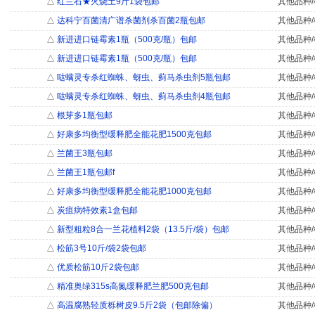
△
红兰石★火烧土9斤1袋包邮
其他品种/
△
达科宁百菌清广谱杀菌剂杀百菌2瓶包邮
其他品种/
△
新进进口链霉素1瓶（500克/瓶）包邮
其他品种/
△
新进进口链霉素1瓶（500克/瓶）包邮
其他品种/
△
哒螨灵专杀红蜘蛛、蚜虫、蓟马杀虫剂5瓶包邮
其他品种/
△
哒螨灵专杀红蜘蛛、蚜虫、蓟马杀虫剂4瓶包邮
其他品种/
△
根芽多1瓶包邮
其他品种/
△
好康多均衡型缓释肥全能花肥1500克包邮
其他品种/
△
兰菌王3瓶包邮
其他品种/
△
兰菌王1瓶包邮f
其他品种/
△
好康多均衡型缓释肥全能花肥1000克包邮
其他品种/
△
炭疽病特效素1盒包邮
其他品种/
△
新型粗粒8合一兰花植料2袋（13.5斤/袋）包邮
其他品种/
△
松筋3号10斤/袋2袋包邮
其他品种/
△
优质松筋10斤2袋包邮
其他品种/
△
精准奥绿315s高氮缓释肥兰肥500克包邮
其他品种/
△
高温腐熟轻质栎树皮9.5斤2袋（包邮除偏）
其他品种/