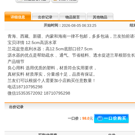
详细信息
出价记录
物品留言
其他物品
开始时间：
结
2026-08-05 06:33:25
青海、西藏、新疆、内蒙和海南一律不包邮，多多包涵，兰友拍前请
宝贝详情 12.5cm高沥水罩
兰花盆垫底利水器：高12.5cm底部口径7.5cm
沥水器的优点是帮助疏水 、通气、节省植料、透水促进兰草根部生
产品细节
良心用料 选用优质的塑料，材质符合实用要求，
真材实料 材质厚实，分量感十足，品质有保证。
兰友们可以根据个人需要加小店购买任意数量！
电话18710795298
微信15353572092 18710795298
出价记录
一口价：
98.0
元