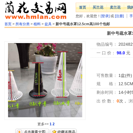
首页
买兰花
卖兰花
我
您好，欢迎您！
[登录]
或
[注册]
手
首页
>
所有分类
>
植料
>
盆具
>
新中号疏水罩12.5cm高100个包邮
新中号疏水罩1
物品编号：
202482
一 口 价：
98.0
元
可售数量：
1盆(件)
规 格：
12.5C
剩余时间：
14小时
出 价 数：
0
次，
浏
更多>>
1
2