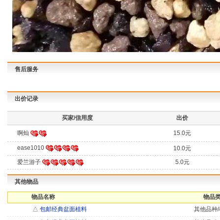
售后服务
出价记录
买家/信用度
出价
啊灿
15.0元
ease1010
10.0元
爱兰游子
5.0元
其他物品
物品名称
物品类
△
包邮经典盆面植料
其他品种/