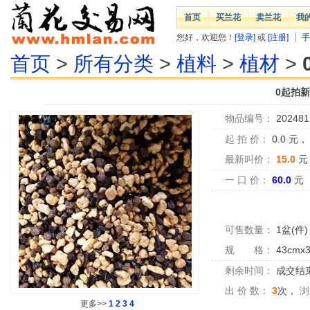
首页
买兰花
卖兰花
我
您好，欢迎您！
[登录]
或
[注册]
手
首页
>
所有分类
>
植料
>
植材
>
0起拍
物品编号：
202481
起 拍 价：
0.0
元
最新叫价：
15.0
元
一 口 价：
60.0
元
可售数量：
1盆(件)
规 格：
43cmx
剩余时间：
成交结
出 价 数：
3
次，
浏
更多>>
1
2
3
4