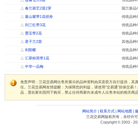
△
莲瓣雪人8苗
传统品种/
△
春兰斑艺2苗2芽
国兰新品/
△
暮山紫带1花排拎
传统品种/
△
刘三红带3花
传统品种/
△
墨宝带2花
传统品种/
△
君子兰2苗
其他品种/
△
剑阳蝶
传统品种/
△
汇翠粉荷带1花
传统品种/
△
中华一品梅
传统品种/
免责声明：兰花交易网出售所展示的品种资料由买卖双方自行提供，其
任。兰花交易网友情提醒：为保障您的利益，请使用“交易通”担保交易
品，需在家长陪同下购买，禁止任何商家向未成年人出售本站的相关商
网站简介
|
联系方式
|
网站地图
|
兰花交易网版权所有，未经许可
Copyright © 2003 - 20