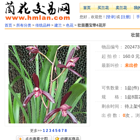
首页
买兰花
卖兰花
我
您好，欢迎您！
[登录]
或
[注册]
手
首页
>
所有分类
>
传统品种
>
建兰
>
色花
>
壮苗墨宝带4花开
壮苗
物品编号：
202473
起 拍 价：
160.0
最新叫价：
未出价
可售数量：
1盆(件)
规 格：
1盆8苗
剩余时间：
待上架中.
出 价 数：
0
次，
浏
更多>>
1
2
3
4
5
6
7
8