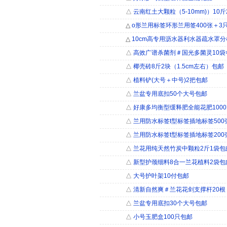
△
云南红土大颗粒（5-10mm)）10
△
o形兰用标签环形兰用签400张＋3
△
10cm高专用沥水器利水器疏水罩分
△
高效广谱杀菌剂＃国光多菌灵10袋×
△
椰壳砖8斤2块（1.5cm左右）包邮
△
植料铲(大号＋中号)2把包邮
△
兰盆专用底扣50个大号包邮
△
好康多均衡型缓释肥全能花肥100
△
兰用防水标签t型标签插地标签500
△
兰用防水标签t型标签插地标签200
△
兰花用纯天然竹炭中颗粒2斤1袋包
△
新型护颈细料8合一兰花植料2袋包
△
大号护叶架10付包邮
△
清新自然爽＃兰花花剑支撑杆20根
△
兰盆专用底扣30个大号包邮
△
小号玉肥盒100只包邮