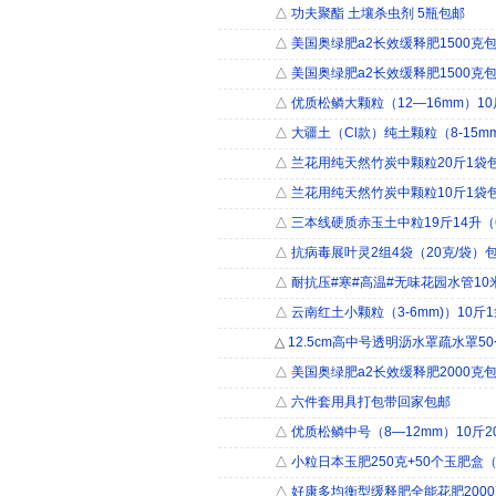
△
功夫聚酯 土壤杀虫剂 5瓶包邮
△
美国奥绿肥a2长效缓释肥1500克
△
美国奥绿肥a2长效缓释肥1500克
△
优质松鳞大颗粒（12―16mm）10
△
大疆土（Cl款）纯土颗粒（8-15m
△
兰花用纯天然竹炭中颗粒20斤1袋
△
兰花用纯天然竹炭中颗粒10斤1袋
△
三本线硬质赤玉土中粒19斤14升（6
△
抗病毒展叶灵2组4袋（20克/袋）
△
耐抗压#寒#高温#无味花园水管10
△
云南红土小颗粒（3-6mm)）10斤
△
12.5cm高中号透明沥水罩疏水罩5
△
美国奥绿肥a2长效缓释肥2000克
△
六件套用具打包带回家包邮
△
优质松鳞中号（8―12mm）10斤2
△
小粒日本玉肥250克+50个玉肥盒
△
好康多均衡型缓释肥全能花肥200