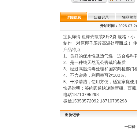
详细信息
出价记录
物品留言
开始时间：
2026-07-24
宝贝详情 粗椰壳散装8斤2袋 规格：小 （
制作：对原椰子压碎高温处理而成！ 使
产品特点:
1、良好的保水性及透气性，适合各种
2、是一种纯天然无公害栽培基质
3、经过高温消毒处理和国家商检部门
4、不含杂质，利用率可达100％。
5、干净清洁，使用方便，适宜家庭使
快递说明：签约圆通快递除新疆、西藏
电话18710795298
微信15353572092 18710795298
出价记录
一口价