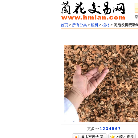
首页
>
所有分类
>
植料
>
植材
>
高泡发椰壳砖8
更多>>
1
2
3
4
5
6
7