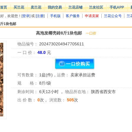
首页
买兰花
卖兰花
我的交易
兰花店铺
兰友社区
手机APP
您好，欢迎您！
[登录]
或
[注册]
手机版
客户服务
申请卖家
兰花公众号
兰
斤1块包邮
高泡发椰壳砖8斤1块包邮
一口价
物品编号：
2024730204947705611
一 口 价：
48.0
元
可售数量：
1盆(件)
，
运费：
卖家承担运费
规 格：
8斤/袋
剩余时间：
6天12小时
，
物品所在地：
陕西省西安市
出 价 数：
0
次，
浏览数：
505
次