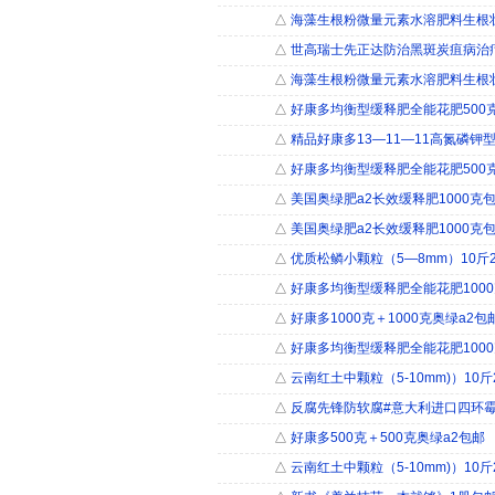
△
海藻生根粉微量元素水溶肥料生根
△
世高瑞士先正达防治黑斑炭疽病治疗
△
海藻生根粉微量元素水溶肥料生根
△
好康多均衡型缓释肥全能花肥500
△
精品好康多13—11—11高氮磷钾型
△
好康多均衡型缓释肥全能花肥500
△
美国奥绿肥a2长效缓释肥1000克
△
美国奥绿肥a2长效缓释肥1000克
△
优质松鳞小颗粒（5―8mm）10斤2
△
好康多均衡型缓释肥全能花肥100
△
好康多1000克＋1000克奥绿a2包
△
好康多均衡型缓释肥全能花肥100
△
云南红土中颗粒（5-10mm)）10
△
反腐先锋防软腐#意大利进口四环霉
△
好康多500克＋500克奥绿a2包邮
△
云南红土中颗粒（5-10mm)）10