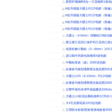
△
新型护颈细料8合一兰花植料1袋包
△
H款升级版大疆土约12l包邮（除偏
△
H款升级版大疆土约12l包邮（除偏
△
H款升级版大疆土约12l包邮（除偏
△
H款升级版大疆土约12l包邮（除偏
△
大疆土（4-6mm）纯颗粒CM款包
△
膜立康兰花切口保护剂兰花伤口愈
△
优质松鳞小颗粒（5―8mm）10斤2
△
进口蜗牛药新包装梅塔4袋包邮
△
中颗粒骨炭（碳）2000克包邮
△
好康多均衡型缓释肥全能花肥500
△
大疆土LHS（8-15mm）约12l包
△
好康多均衡型缓释肥全能花肥200
△
日曹甲基托布津甲基硫菌灵200ml
△
大疆土LH款混合颗粒植料12升(8-1
△
大4孔包塑花架10付起包邮
△
兰用防水标签t型标签插地标签400