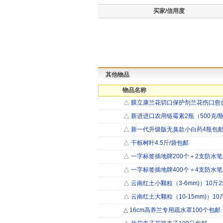
买家/信用度
其他物品
物品名称
△
膜立康兰花切口保护剂兰花伤口愈
△
新进进口农用链霉素2瓶（500克/
△
新一代升级版无臭款小白药4瓶包
△
干栎树叶4.5斤/袋包邮
△
一字标签插地牌200个＋2支防水
△
一字标签插地牌400个＋4支防水
△
云南红土小颗粒（3-6mm)）10斤
△
云南红土大颗粒（10-15mm)）10
△
16cm高养兰专用疏水罩100个包邮