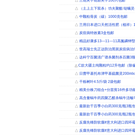
△
兰花夹子花箭夹子100只包邮
△
（土上土下双杀）功夫聚酯 哒螨灵
△
中颗粒骨炭（碳）1000克包邮
△
兰用日本进口天然活性肥（植祥）
△
炭疽病特效素3盒包邮
△
精品好康多13—11—11高氮磷钾型
△
世高瑞士先正达防治黑斑炭疽病治疗
△
达科宁百菌清广谱杀菌剂杀百菌3
△
C款大疆土纯颗粒约12升包邮（除
△
日曹甲基托布津甲基硫菌灵200ml
△
干栎树叶4.5斤/袋 2袋包邮
△
精美分株刀组合+分苗剪16件多功
△
高含量蜗牛药四聚乙醛杀蜗牛活蝓可
△
最新款千百季小白药300克/瓶3瓶
△
最新款千百季小白药300克/瓶2瓶
△
反腐先锋防软腐#意大利进口四环霉
△
反腐先锋防软腐#意大利进口四环霉