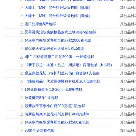
△
大疆土（MH）混合料升级版包邮（除偏）
其他品种/
△
大疆土（MH）混合料升级版包邮（除偏）
其他品种/
△
进口短椰丝5斤包邮
其他品种/
△
恶霉灵防治软腐病根茎腐病土壤消毒5袋包邮
其他品种/
△
好康多均衡型缓释肥全能花肥2000克包邮
其他品种/
△
蚁饵剂灭蚁清蚂蚁药灭蚁药5克x50袋
其他品种/
△
o形兰用标签环形兰用签200张＋一只笔包邮
其他品种/
△
《新手养兰一本通＋赏兰一周搞定》两册包邮（b书籍）
其他品种/
△
膜立康兰花切口保护剂兰花伤口愈合剂1支包邮
其他品种/
△
（纯腐熟品）优质豆饼颗粒有机肥10斤1袋包邮
其他品种/
△
1袋新款植金石(10-20mm)18升包邮
其他品种/
△
散装椰壳8斤1袋包邮
其他品种/
△
最新款千百季小白药300克/瓶1瓶包邮
其他品种/
△
清新自然爽＃兰花花剑支撑杆40根包邮y
其他品种/
△
好康多均衡型缓释肥全能花肥500克包邮
其他品种/
△
30米兰盆网套包邮
其他品种/