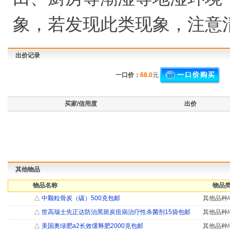
象，若发现此类现象，注意
出价记录
一口价：
68.0
元
买家/信用度
出价
其他物品
物品名称
物品类
△
中颗粒骨炭（碳）500克包邮
其他品种/
△
世高瑞士先正达防治黑斑炭疽病治疗性杀菌剂15袋包邮
其他品种/
△
美国奥绿肥a2长效缓释肥2000克包邮
其他品种/