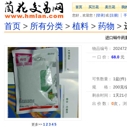
首页
买兰花
卖兰花
我
您好，欢迎您！
[登录]
或
[注册]
手
首页
>
所有分类
>
植料
>
药物
>
进口蜗牛药
物品编号：
202472
一 口 价：
68.0
元
可售数量：
1盆(件)
规 格：
200克/
剩余时间：
1天21
出 价 数：
0
次，
浏
更多>>
1
2
3
4
5