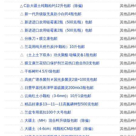
△
C款大疆土纯颗粒约12升包邮（除偏)
其他品种/
△
新一代升级版无臭款小白药4瓶包邮
其他品种/
△
新进进口农用链霉素2瓶（500克/瓶）包邮
其他品种/
△
新进进口农用链霉素2瓶（500克/瓶）包邮
其他品种/
△
分株刀＋膜立康包邮
其他品种/
△
兰花用纯天然竹炭(中颗粒）10斤包邮
其他品种/
△
（土上土下双杀）功夫聚酯 哒螨灵各1瓶包邮
其他品种/
△
膜立康兰花切口保护剂兰花伤口愈合剂3支包邮
其他品种/
△
干栎树叶4.5斤/袋包邮
其他品种/
△
高效广谱杀菌剂＃国光多菌灵2袋×100克包邮
其他品种/
△
日曹甲基托布津甲基硫菌灵200mlx3瓶包邮
其他品种/
△
云南红土小颗粒（3-6mm)）10斤1袋包邮
其他品种/
△
精品好康多13—11—11高氮磷钾型500克包邮
其他品种/
△
兰盆专用底扣100个大号包邮
其他品种/
△
大疆土（MH）混合料升级版包邮（除偏）
其他品种/
△
大疆土（4-6cm）纯颗粒CM款包邮（除偏）
其他品种/