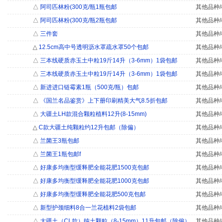
△
阿司匹林粉(300克/瓶1瓶包邮
其他品种/
△
阿司匹林粉(300克/瓶2瓶包邮
其他品种/
△
三件套
其他品种/
△
12.5cm高中号透明沥水罩疏水罩50个包邮
其他品种/
△
三本线硬质赤玉土中粒19斤14升（3-6mm）1袋包邮
其他品种/
△
三本线硬质赤玉土中粒19斤14升（3-6mm）1袋包邮
其他品种/
△
新进进口链霉素1瓶（500克/瓶）包邮
其他品种/
△
《国兰名品鉴赏》上下册印刷精美大气8.5折包邮
其他品种/
△
大疆土LH款混合颗粒植料12升(8-15mm)
其他品种/
△
C款大疆土纯颗粒约12升包邮（除偏）
其他品种/
△
兰菌王3瓶包邮
其他品种/
△
兰菌王1瓶包邮f
其他品种/
△
好康多均衡型缓释肥全能花肥1500克包邮
其他品种/
△
好康多均衡型缓释肥全能花肥1000克包邮
其他品种/
△
好康多均衡型缓释肥全能花肥500克包邮
其他品种/
△
新型护颈细料8合一兰花植料2袋包邮
其他品种/
△
大疆土（CL款）纯土颗粒（8-15mm）11升包邮（除偏）
其他品种/