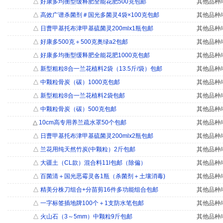
△
好康多均衡型缓释肥全能花肥500克包邮
其他品种/
△
高效广谱杀菌剂＃国光多菌灵4袋×100克包邮
其他品种/
△
日曹甲基托布津甲基硫菌灵200mlx1瓶包邮
其他品种/
△
好康多500克＋500克奥绿a2包邮
其他品种/
△
好康多均衡型缓释肥全能花肥1000克包邮
其他品种/
△
新型粗粒8合一兰花植料2袋（13.5斤/袋）包邮
其他品种/
△
中颗粒骨炭（碳）1000克包邮
其他品种/
△
新型粗粒8合一兰花植料2袋包邮
其他品种/
△
中颗粒骨炭（碳）500克包邮
其他品种/
△
10cm高专用养兰疏水罩50个包邮
其他品种/
△
日曹甲基托布津甲基硫菌灵200mlx2瓶包邮
其他品种/
△
兰花用纯天然竹炭(中颗粒）2斤包邮
其他品种/
△
大疆土（CL款）混合料11l包邮（除偏）
其他品种/
△
百菌清＋国光恶霉灵各1瓶（杀菌剂＋土壤消毒)
其他品种/
△
精美分株刀组合+分苗剪16件多功能组合包邮
其他品种/
△
一字标签插地牌100个＋1支防水笔包邮
其他品种/
△
火山石（3～5mm）中颗粒9斤包邮
其他品种/