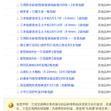
△
兰用防水标签t型标签插地标签200张＋2支笔包邮
其他品种/
△
根芽多＋兰菌王各一瓶包邮
其他品种/
△
三本线硬质赤玉土中粒5斤3.7升（3-6mm）1袋包邮
其他品种/
△
三本线硬质赤玉土中粒19斤14升（6-9mm）1袋包邮
其他品种/
△
三本线硬质赤玉土大粒19斤14升（6-9mm）2袋包邮
其他品种/
△
兰用防水标签t型标签插地标签100张＋一支笔包邮
其他品种/
△
膜立康兰花切口保护剂兰花伤口愈合剂1支包邮
其他品种/
△
新型粗粒8合一兰花植料1袋包邮
其他品种/
△
新型粗粒8合一兰花植料1袋包邮
其他品种/
△
阿司匹林粉(300克/瓶2瓶包邮
其他品种/
△
云南红土大颗粒（5-10mm)）10斤2袋包邮
其他品种/
△
好康多均衡型缓释肥全能花肥1000克包邮
其他品种/
△
高温腐熟轻质栎树皮9.5斤1袋（包邮除偏）
其他品种/
△
小号兰花护叶架20套包邮
其他品种/
免责声明：兰花交易网出售所展示的品种资料由买卖双方自行提供，其
任。兰花交易网友情提醒：为保障您的利益，请使用“交易通”担保交易