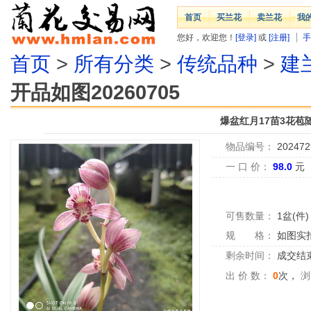
首页
买兰花
卖兰花
我
您好，欢迎您！
[登录]
或
[注册]
手
首页
>
所有分类
>
传统品种
>
建
开品如图20260705
爆盆红月17苗3花苞随
物品编号：
202472
一 口 价：
98.0
元
可售数量：
1盆(件)
规 格：
如图实
剩余时间：
成交结
出 价 数：
0
次，
浏