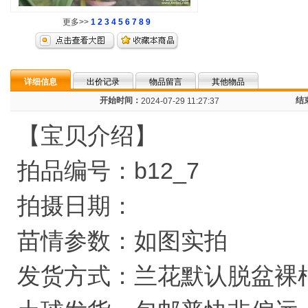
更多>>
1
2
3
4
5
6
7
8
9
详细信息
出价记录
物品留言
其他物品
开始时间：
结
2024-07-29 11:27:37
【宝贝介绍】
拍品编号：b12_7
拍摄日期：
苗情参数：如图实拍
发货方式：兰花默认脱盆裸