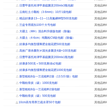
△
日曹甲基托布津甲基硫菌灵200mlx3瓶包邮
其他品种/
△
云南红土小颗粒（3-6mm)）10斤1袋包邮
其他品种/
△
精品好康多13—11—11高氮磷钾型500克包邮
其他品种/
△
兰盆专用底扣100个大号包邮
其他品种/
△
大疆土（MH）混合料升级版包邮（除偏）
其他品种/
△
大疆土（4-6cm）纯颗粒CM款包邮（除偏）
其他品种/
△
好康多均衡型缓释肥全能花肥500克包邮
其他品种/
△
高效广谱杀菌剂＃国光多菌灵4袋×100克包邮
其他品种/
△
日曹甲基托布津甲基硫菌灵200mlx1瓶包邮
其他品种/
△
好康多500克＋500克奥绿a2包邮
其他品种/
△
好康多均衡型缓释肥全能花肥1000克包邮
其他品种/
△
新型粗粒8合一兰花植料2袋（13.5斤/袋）包邮
其他品种/
△
中颗粒骨炭（碳）1000克包邮
其他品种/
△
新型粗粒8合一兰花植料2袋包邮
其他品种/
△
中颗粒骨炭（碳）500克包邮
其他品种/
△
10cm高专用养兰疏水罩50个包邮
其他品种/