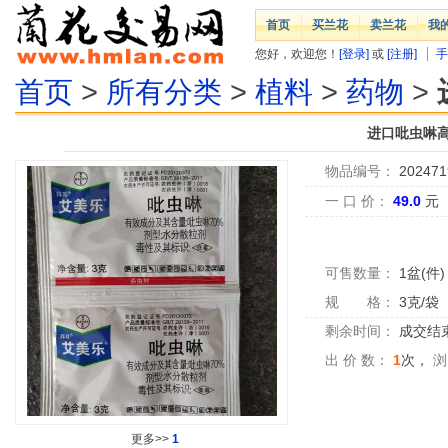
首页
买兰花
卖兰花
我
您好，欢迎您！
[登录]
或
[注册]
手
首页
>
所有分类
>
植料
>
药物
>
进口吡虫啉高
物品编号：
202471
一 口 价：
49.0
元
可售数量：
1盆(件)
规 格：
3克/袋
剩余时间：
成交结
出 价 数：
1
次，
浏
更多>>
1