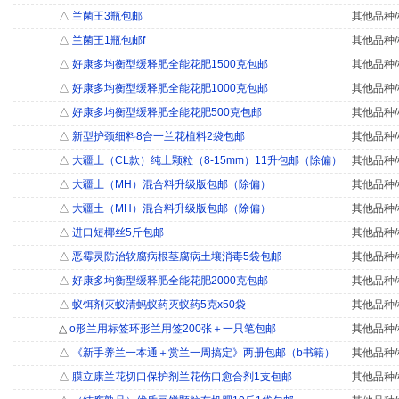
△
兰菌王3瓶包邮
其他品种/
△
兰菌王1瓶包邮f
其他品种/
△
好康多均衡型缓释肥全能花肥1500克包邮
其他品种/
△
好康多均衡型缓释肥全能花肥1000克包邮
其他品种/
△
好康多均衡型缓释肥全能花肥500克包邮
其他品种/
△
新型护颈细料8合一兰花植料2袋包邮
其他品种/
△
大疆土（CL款）纯土颗粒（8-15mm）11升包邮（除偏）
其他品种/
△
大疆土（MH）混合料升级版包邮（除偏）
其他品种/
△
大疆土（MH）混合料升级版包邮（除偏）
其他品种/
△
进口短椰丝5斤包邮
其他品种/
△
恶霉灵防治软腐病根茎腐病土壤消毒5袋包邮
其他品种/
△
好康多均衡型缓释肥全能花肥2000克包邮
其他品种/
△
蚁饵剂灭蚁清蚂蚁药灭蚁药5克x50袋
其他品种/
△
o形兰用标签环形兰用签200张＋一只笔包邮
其他品种/
△
《新手养兰一本通＋赏兰一周搞定》两册包邮（b书籍）
其他品种/
△
膜立康兰花切口保护剂兰花伤口愈合剂1支包邮
其他品种/