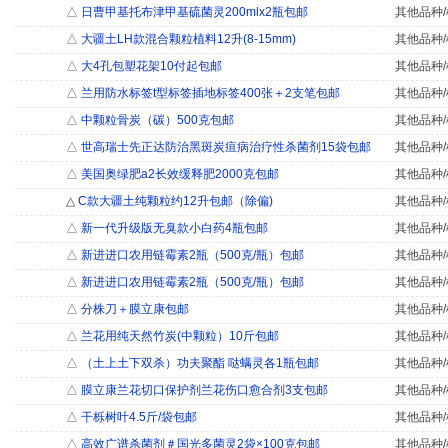
△
日曹甲基托布津甲基硫菌灵200mlx2瓶包邮
其他品种/
△
大疆土LH款混合颗粒植料12升(8-15mm)
其他品种/
△
大4孔包塑花架10付起包邮
其他品种/
△
兰用防水标签t型标签插地标签400张＋2支笔包邮
其他品种/
△
中颗粒骨炭（碳）500克包邮
其他品种/
△
世高瑞士先正达防治黑斑炭疽病治疗性杀菌剂15袋包邮
其他品种/
△
美国奥绿肥a2长效缓释肥2000克包邮
其他品种/
△
C款大疆土纯颗粒约12升包邮（除偏)
其他品种/
△
新一代升级版无臭款小白药4瓶包邮
其他品种/
△
新进进口农用链霉素2瓶（500克/瓶）包邮
其他品种/
△
新进进口农用链霉素2瓶（500克/瓶）包邮
其他品种/
△
分株刀＋膜立康包邮
其他品种/
△
兰花用纯天然竹炭(中颗粒）10斤包邮
其他品种/
△
（土上土下双杀）功夫聚酯 哒螨灵各1瓶包邮
其他品种/
△
膜立康兰花切口保护剂兰花伤口愈合剂3支包邮
其他品种/
△
干栎树叶4.5斤/袋包邮
其他品种/
△
高效广谱杀菌剂＃国光多菌灵2袋×100克包邮
其他品种/