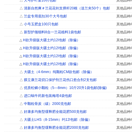
△
大号护叶架10付包邮
其他品种/
△
清新自然爽＃兰花花剑支撑杆20根（送兰夹50个）包邮
其他品种/
△
兰盆专用底扣30个大号包邮
其他品种/
△
小号玉肥盒100只包邮
其他品种/
△
新型护颈细料8合一兰花植料1袋包邮
其他品种/
△
H款升级版大疆土约12l包邮（除偏）
其他品种/
△
H款升级版大疆土约12l包邮（除偏）
其他品种/
△
H款升级版大疆土约12l包邮（除偏）
其他品种/
△
H款升级版大疆土约12l包邮（除偏）
其他品种/
△
大疆土（4-6mm）纯颗粒CM款包邮（除偏）
其他品种/
△
膜立康兰花切口保护剂兰花伤口愈合剂2支包邮
其他品种/
△
优质松鳞小颗粒（5―8mm）10斤20升1袋包邮(除偏)
其他品种/
△
进口蜗牛药新包装梅塔4袋包邮
其他品种/
△
中颗粒骨炭（碳）2000克包邮
其他品种/
△
好康多均衡型缓释肥全能花肥500克包邮
其他品种/
△
大疆土LHS（8-15mm）约12l包邮（除偏）
其他品种/
△
好康多均衡型缓释肥全能花肥2000克包邮
其他品种/