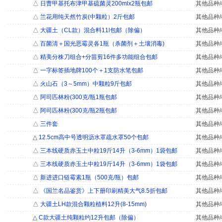
△
日曹甲基托布津甲基硫菌灵200mlx2瓶包邮
其他品种/
△
兰花用纯天然竹炭(中颗粒）2斤包邮
其他品种/
△
大疆土（CL款）混合料11l包邮（除偏）
其他品种/
△
百菌清＋国光恶霉灵各1瓶（杀菌剂＋土壤消毒)
其他品种/
△
精美分株刀组合+分苗剪16件多功能组合包邮
其他品种/
△
一字标签插地牌100个＋1支防水笔包邮
其他品种/
△
火山石（3～5mm）中颗粒9斤包邮
其他品种/
△
阿司匹林粉(300克/瓶1瓶包邮
其他品种/
△
阿司匹林粉(300克/瓶2瓶包邮
其他品种/
△
三件套
其他品种/
△
12.5cm高中号透明沥水罩疏水罩50个包邮
其他品种/
△
三本线硬质赤玉土中粒19斤14升（3-6mm）1袋包邮
其他品种/
△
三本线硬质赤玉土中粒19斤14升（3-6mm）1袋包邮
其他品种/
△
新进进口链霉素1瓶（500克/瓶）包邮
其他品种/
△
《国兰名品鉴赏》上下册印刷精美大气8.5折包邮
其他品种/
△
大疆土LH款混合颗粒植料12升(8-15mm)
其他品种/
△
C款大疆土纯颗粒约12升包邮（除偏）
其他品种/