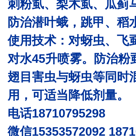
刺粉虱、梨木虱、瓜蓟
防治潜叶蛾，跳甲、稻
使用技术：对蚜虫、飞虱
对水45升喷雾。防治粉虱
翅目害虫与蚜虫等同时
用，可适当降低剂量。
电话18710795298
微信15353572092 187