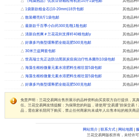
△
（纯腐熟品）优质豆饼颗粒有机肥10斤1袋包邮
其他品种/
△
1袋新款植金石(10-20mm)18升包邮
其他品种/
△
散装椰壳8斤1袋包邮
其他品种/
△
最新款千百季小白药300克/瓶1瓶包邮
其他品种/
△
清新自然爽＃兰花花剑支撑杆40根包邮y
其他品种/
△
好康多均衡型缓释肥全能花肥500克包邮
其他品种/
△
30米兰盆网套包邮
其他品种/
△
世高瑞士先正达防治黑斑炭疽病治疗性杀菌剂10袋包邮
其他品种/
△
海藻生根粉微量元素水溶肥料生根壮苗5袋包邮
其他品种/
△
海藻生根粉微量元素水溶肥料生根壮苗5袋包邮
其他品种/
△
好康多均衡型缓释肥全能花肥500克包邮
其他品种/
免责声明：兰花交易网出售所展示的品种资料由买卖双方自行提供，其
任。兰花交易网友情提醒：为保障您的利益，请使用“交易通”担保交易
品，需在家长陪同下购买，禁止任何商家向未成年人出售本站的相关商
网站简介
|
联系方式
|
网站地图
|
兰花交易网版权所有，未经许可