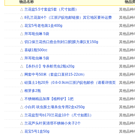
物品名称
物品类
△
兰花盆5.5寸套盆5套（尺寸如图）
其他品种/
△
8孔兰花架4个（江浙沪皖包邮链接）其它地区要补运费
其他品种/
△
花宝5号老包装1盒400g
其他品种/
△
拜耳吡虫啉 5袋
其他品种/
△
切口保兰花伤口愈合剂封口胶[膜力康]1支150g
其他品种/
△
喜硕1瓶500cc
其他品种/
△
拜耳吡虫啉 5袋
其他品种/
△
【杀扑介】专杀蚧壳虫2瓶x20g
其他品种/
△
网套中号50米（套盆口直径15-22cm）
其他品种/
△
硅藻土1包20升（0.6-0.9cm江浙沪皖包邮价（请看详情页
其他品种/
△
根芽多2瓶
其他品种/
△
不锈钢精品加厚【植料铲】1把
其他品种/
△
小白药 呋虫胺土壤杀虫专用2盒x250g
其他品种/
△
兰花盆型号b170兰花盆10个（尺寸如图1）
其他品种/
△
兰花芦头叶荚清理不锈钢小夹子2个
其他品种/
△
花宝5号1盒50g
其他品种/