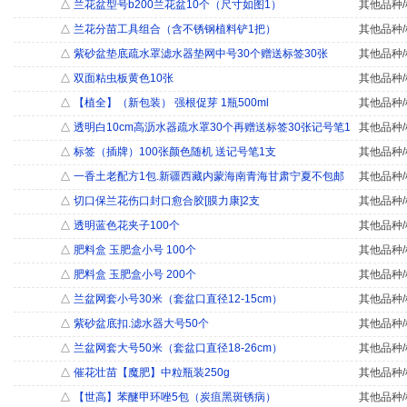
△
兰花盆型号b200兰花盆10个（尺寸如图1）
其他品种/
△
兰花分苗工具组合（含不锈钢植料铲1把）
其他品种/
△
紫砂盆垫底疏水罩滤水器垫网中号30个赠送标签30张
其他品种/
△
双面粘虫板黄色10张
其他品种/
△
【植全】（新包装） 强根促芽 1瓶500ml
其他品种/
△
透明白10cm高沥水器疏水罩30个再赠送标签30张记号笔1
其他品种/
△
标签（插牌）100张颜色随机 送记号笔1支
其他品种/
△
一香土老配方1包.新疆西藏内蒙海南青海甘肃宁夏不包邮
其他品种/
△
切口保兰花伤口封口愈合胶[膜力康]2支
其他品种/
△
透明蓝色花夹子100个
其他品种/
△
肥料盒 玉肥盒小号 100个
其他品种/
△
肥料盒 玉肥盒小号 200个
其他品种/
△
兰盆网套小号30米（套盆口直径12-15cm）
其他品种/
△
紫砂盆底扣.滤水器大号50个
其他品种/
△
兰盆网套大号50米（套盆口直径18-26cm）
其他品种/
△
催花壮苗【魔肥】中粒瓶装250g
其他品种/
△
【世高】苯醚甲环唑5包（炭疽黑斑锈病）
其他品种/