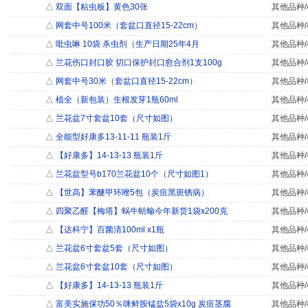
△
双面【粘虫板】黄色30张
其他品种/
△
网套中号100米（套盆口直径15-22cm）
其他品种/
△
吡虫啉 10袋 杀虫剂（生产日期25年4月
其他品种/
△
兰花伤口封口胶 切口保护封口愈合剂1支100g
其他品种/
△
网套中号30米（套盆口直径15-22cm）
其他品种/
△
植全（新包装）生根发芽1瓶60ml
其他品种/
△
兰花盆7寸套盆10套（尺寸如图）
其他品种/
△
全能型好康多13-11-11 瓶装1斤
其他品种/
△
【好康多】14-13-13 瓶装1斤
其他品种/
△
兰花盆型号b170兰花盆10个（尺寸如图1）
其他品种/
△
【世高】苯醚甲环唑5包（炭疽黑斑锈病）
其他品种/
△
四聚乙醛【梅塔】蜗牛蛞蝓今年新货1袋x200克
其他品种/
△
【达科宁】百菌清100ml x1瓶
其他品种/
△
兰花盆6寸套盆5套（尺寸如图）
其他品种/
△
兰花盆6寸套盆10套（尺寸如图）
其他品种/
△
【好康多】14-13-13 瓶装1斤
其他品种/
△
富美实施保功50％咪鲜胺锰盐5袋x10g 炭疽茎腐
其他品种/