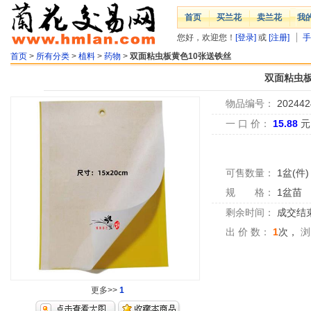
首页
买兰花
卖兰花
我
您好，欢迎您！
[登录]
或
[注册]
手
首页
>
所有分类
>
植料
>
药物
>
双面粘虫板黄色10张送铁丝
双面粘虫板
物品编号：
202442
一 口 价：
15.88
元
可售数量：
1盆(件)
规 格：
1盆苗
剩余时间：
成交结
出 价 数：
1
次，
浏
更多>>
1