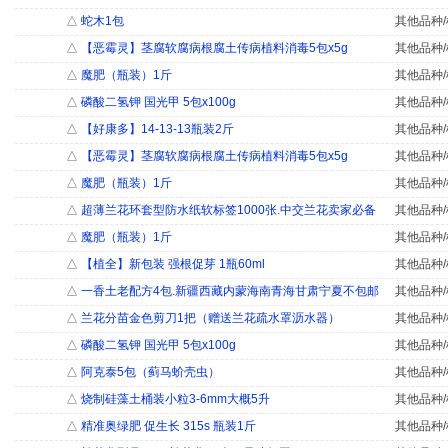
△
蛇木1包
其他品种/
△
【恶霉灵】茎腐软腐病根腐土传病植料消毒5包x5g
其他品种/
△
魔肥（瓶装）1斤
其他品种/
△
磷酸二氢钾 国光甲 5包x100g
其他品种/
△
【好康多】14-13-13瓶装2斤
其他品种/
△
【恶霉灵】茎腐软腐病根腐土传病植料消毒5包x5g
其他品种/
△
魔肥（瓶装）1斤
其他品种/
△
超薄兰花环套型防水纸软标签1000张.中交兰花卖家必备
其他品种/
△
魔肥（瓶装）1斤
其他品种/
△
【植全】新包装 强根促芽 1瓶60ml
其他品种/
△
一香土老配方4包.新疆西藏内蒙海南青海甘肃宁夏不包邮
其他品种/
△
兰花分苗金色剪刀1把（赠送兰花疏水罩沥水器）
其他品种/
△
磷酸二氢钾 国光甲 5包x100g
其他品种/
△
阿克泰5包（蓟马蚧壳虫）
其他品种/
△
烧制硅藻土桶装小粒3-6mm大概5升
其他品种/
△
精准奥绿肥 促生长 315s 瓶装1斤
其他品种/