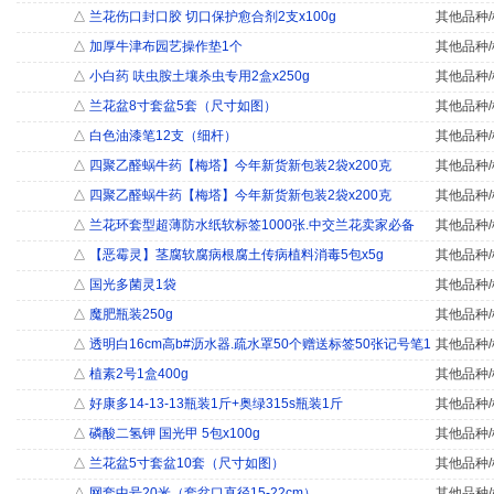
△
兰花伤口封口胶 切口保护愈合剂2支x100g
其他品种/
△
加厚牛津布园艺操作垫1个
其他品种/
△
小白药 呋虫胺土壤杀虫专用2盒x250g
其他品种/
△
兰花盆8寸套盆5套（尺寸如图）
其他品种/
△
白色油漆笔12支（细杆）
其他品种/
△
四聚乙醛蜗牛药【梅塔】今年新货新包装2袋x200克
其他品种/
△
四聚乙醛蜗牛药【梅塔】今年新货新包装2袋x200克
其他品种/
△
兰花环套型超薄防水纸软标签1000张.中交兰花卖家必备
其他品种/
△
【恶霉灵】茎腐软腐病根腐土传病植料消毒5包x5g
其他品种/
△
国光多菌灵1袋
其他品种/
△
魔肥瓶装250g
其他品种/
△
透明白16cm高b#沥水器.疏水罩50个赠送标签50张记号笔1
其他品种/
△
植素2号1盒400g
其他品种/
△
好康多14-13-13瓶装1斤+奥绿315s瓶装1斤
其他品种/
△
磷酸二氢钾 国光甲 5包x100g
其他品种/
△
兰花盆5寸套盆10套（尺寸如图）
其他品种/
△
网套中号20米（套盆口直径15-22cm）
其他品种/