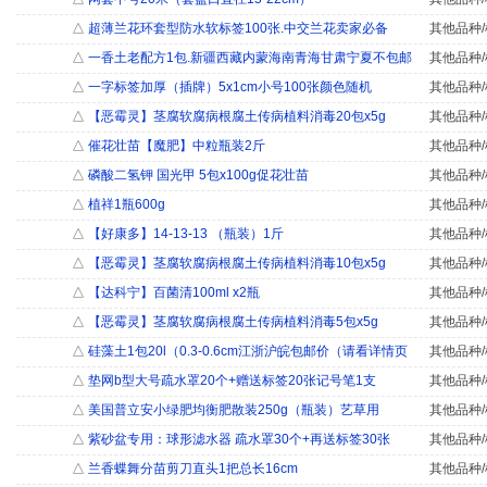
△
超薄兰花环套型防水软标签100张.中交兰花卖家必备
其他品种/
△
一香土老配方1包.新疆西藏内蒙海南青海甘肃宁夏不包邮
其他品种/
△
一字标签加厚（插牌）5x1cm小号100张颜色随机
其他品种/
△
【恶霉灵】茎腐软腐病根腐土传病植料消毒20包x5g
其他品种/
△
催花壮苗【魔肥】中粒瓶装2斤
其他品种/
△
磷酸二氢钾 国光甲 5包x100g促花壮苗
其他品种/
△
植祥1瓶600g
其他品种/
△
【好康多】14-13-13 （瓶装）1斤
其他品种/
△
【恶霉灵】茎腐软腐病根腐土传病植料消毒10包x5g
其他品种/
△
【达科宁】百菌清100ml x2瓶
其他品种/
△
【恶霉灵】茎腐软腐病根腐土传病植料消毒5包x5g
其他品种/
△
硅藻土1包20l（0.3-0.6cm江浙沪皖包邮价（请看详情页
其他品种/
△
垫网b型大号疏水罩20个+赠送标签20张记号笔1支
其他品种/
△
美国普立安小绿肥均衡肥散装250g（瓶装）艺草用
其他品种/
△
紫砂盆专用：球形滤水器 疏水罩30个+再送标签30张
其他品种/
△
兰香蝶舞分苗剪刀直头1把总长16cm
其他品种/