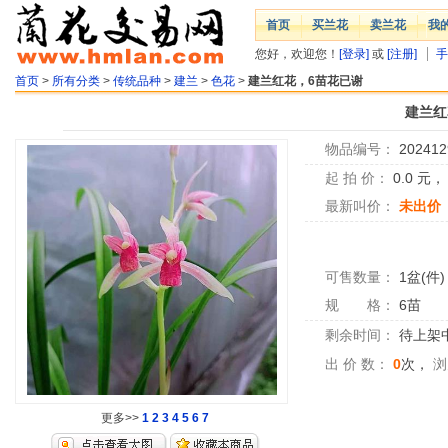
首页
买兰花
卖兰花
我
您好，欢迎您！
[登录]
或
[注册]
手
首页
>
所有分类
>
传统品种
>
建兰
>
色花
>
建兰红花，6苗花已谢
建兰红
物品编号：
202412
起 拍 价：
0.0
元
最新叫价：
未出价
可售数量：
1盆(件)
规 格：
6苗
剩余时间：
待上架中.
出 价 数：
0
次，
浏
更多>>
1
2
3
4
5
6
7