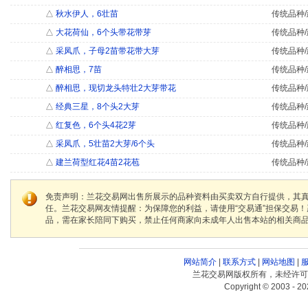
△
秋水伊人，6壮苗
传统品种/
△
大花荷仙，6个头带花带芽
传统品种/
△
采凤爪，子母2苗带花带大芽
传统品种/
△
醉相思，7苗
传统品种/
△
醉相思，现切龙头特壮2大芽带花
传统品种/
△
经典三星，8个头2大芽
传统品种/
△
红复色，6个头4花2芽
传统品种/
△
采凤爪，5壮苗2大芽/6个头
传统品种/
△
建兰荷型红花4苗2花苞
传统品种/
免责声明：兰花交易网出售所展示的品种资料由买卖双方自行提供，其
任。兰花交易网友情提醒：为保障您的利益，请使用“交易通”担保交易
品，需在家长陪同下购买，禁止任何商家向未成年人出售本站的相关商
网站简介
|
联系方式
|
网站地图
|
兰花交易网版权所有，未经许可
Copyright © 2003 - 20