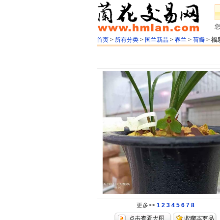
首页
>
所有分类
>
国兰新品
>
春兰
>
荷瓣
>
福
更多>>
1
2
3
4
5
6
7
8