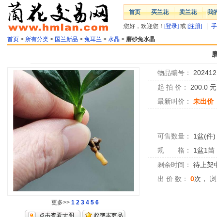
首页
买兰花
卖兰花
我
您好，欢迎您！
[登录]
或
[注册]
手
首页
>
所有分类
>
国兰新品
>
兔耳兰
>
水晶
>
磨砂兔水晶
物品编号：
202412
起 拍 价：
200.0
最新叫价：
未出价
可售数量：
1盆(件)
规 格：
1盆1苗
剩余时间：
待上架中.
出 价 数：
0
次，
浏
更多>>
1
2
3
4
5
6