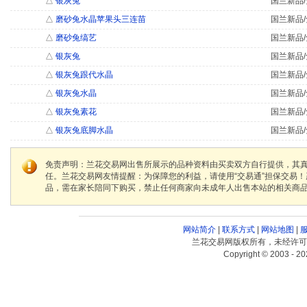
△
银灰兔
国兰新品/
△
磨砂兔水晶苹果头三连苗
国兰新品/
△
磨砂兔缟艺
国兰新品/
△
银灰兔
国兰新品/
△
银灰兔跟代水晶
国兰新品/
△
银灰兔水晶
国兰新品/
△
银灰兔素花
国兰新品/
△
银灰兔底脚水晶
国兰新品/
免责声明：兰花交易网出售所展示的品种资料由买卖双方自行提供，其
任。兰花交易网友情提醒：为保障您的利益，请使用“交易通”担保交易
品，需在家长陪同下购买，禁止任何商家向未成年人出售本站的相关商
网站简介
|
联系方式
|
网站地图
|
兰花交易网版权所有，未经许可
Copyright © 2003 - 20