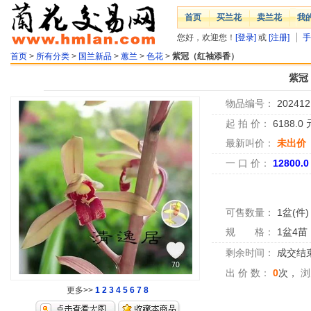
首页
买兰花
卖兰花
我
您好，欢迎您！
[登录]
或
[注册]
手
首页
>
所有分类
>
国兰新品
>
蕙兰
>
色花
>
紫冠（红袖添香）
紫冠
物品编号：
202412
起 拍 价：
6188.0
最新叫价：
未出价
一 口 价：
12800.
可售数量：
1盆(件)
规 格：
1盆4苗
剩余时间：
成交结
出 价 数：
0
次，
浏
更多>>
1
2
3
4
5
6
7
8