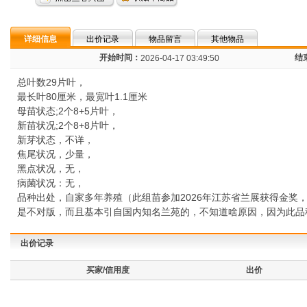
详细信息
出价记录
物品留言
其他物品
开始时间：
结
2026-04-17 03:49:50
总叶数29片叶，
最长叶80厘米，最宽叶1.1厘米
母苗状态;2个8+5片叶，
新苗状况;2个8+8片叶，
新芽状态，不详，
焦尾状况，少量，
黑点状况，无，
病菌状况：无，
品种出处，自家多年养殖（此组苗参加2026年江苏省兰展获得金
是不对版，而且基本引自国内知名兰苑的，不知道啥原因，因为此品
出价记录
买家/信用度
出价