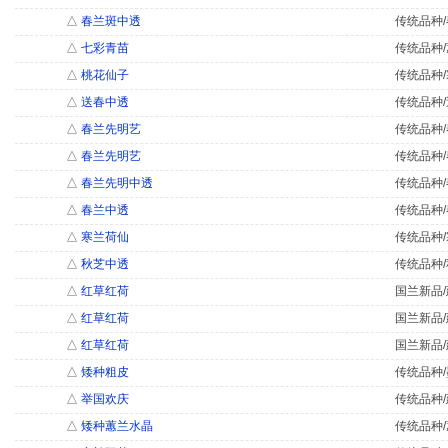
△
春兰斑中透
传统品种/
△
七彩青苗
传统品种/
△
桃花仙子
传统品种/
△
送春中透
传统品种/
△
春兰先明艺
传统品种/
△
春兰先明艺
传统品种/
△
春兰先明中透
传统品种/
△
春兰中透
传统品种/
△
寒兰荷仙
传统品种/
△
秋芝中透
传统品种/
△
红草红荷
国兰新品/
△
红草红荷
国兰新品/
△
红草红荷
国兰新品/
△
矮种粗皮
传统品种/
△
举国欢庆
传统品种/
△
矮种蕙兰水晶
传统品种/