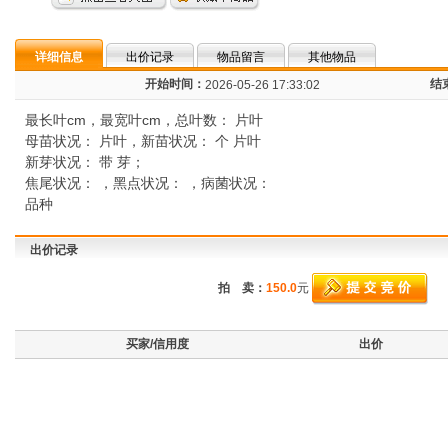
详细信息
出价记录
物品留言
其他物品
开始时间：
结
2026-05-26 17:33:02
最长叶cm，最宽叶cm，总叶数： 片叶
母苗状况： 片叶，新苗状况： 个 片叶
新芽状况： 带 芽；
焦尾状况： ，黑点状况： ，病菌状况：
品种
出价记录
拍 卖：
150.0
元
买家/信用度
出价