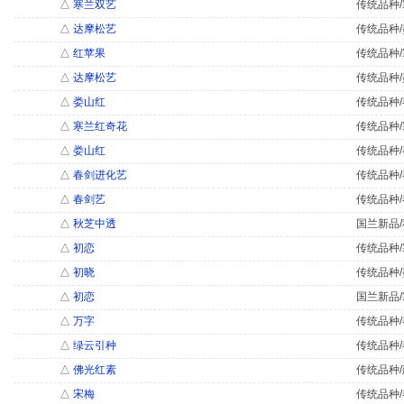
△
寒兰双艺
传统品种/
△
达摩松艺
传统品种/
△
红苹果
传统品种/
△
达摩松艺
传统品种/
△
娄山红
传统品种/
△
寒兰红奇花
传统品种/
△
娄山红
传统品种/
△
春剑进化艺
传统品种/
△
春剑艺
传统品种/
△
秋芝中透
国兰新品/
△
初恋
传统品种/
△
初晓
传统品种/
△
初恋
国兰新品/
△
万字
传统品种/
△
绿云引种
传统品种/
△
佛光红素
传统品种/
△
宋梅
传统品种/