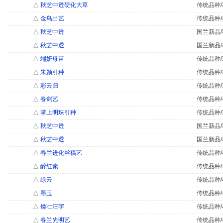
△
秋芝中透硬化大草
传统品种/
△
金鸟出艺
传统品种/
△
秋芝中透
国兰新品/
△
秋芝中透
国兰新品/
△
端妍母苗
传统品种/
△
朱颜引种
传统品种/
△
彩云归
传统品种/
△
春剑艺
传统品种/
△
掌上明珠引种
传统品种/
△
秋芝中透
国兰新品/
△
秋芝中透
国兰新品/
△
春兰进化丝稿艺
传统品种/
△
醉红素
传统品种/
△
绿云
传统品种/
△
墨玉
传统品种/
△
矮壮汪字
传统品种/
△
春兰先明艺
传统品种/