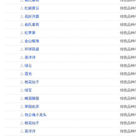
△
俞氏素荷
传统品种/
△
红丽黄云
传统品种/
△
花好月圆
传统品种/
△
俞氏素荷
传统品种/
△
红苹果
传统品种/
△
金山银海
传统品种/
△
环球荷鼎
传统品种/
△
喜洋洋
传统品种/
△
绿云
传统品种/
△
霞光
传统品种/
△
桃花仙子
传统品种/
△
绿宝
传统品种/
△
峨眉胭脂
传统品种/
△
举国欢庆
传统品种/
△
包公魂小龙头
传统品种/
△
桃花仙子
传统品种/
△
喜洋洋
传统品种/