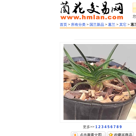
首页
>
所有分类
>
国兰新品
>
蕙兰
>
其它
>
蕙
更多>>
1
2
3
4
5
6
7
8
9