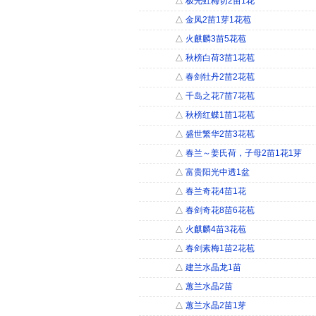
△
极光虹梅切2苗1花
△
金凤2苗1芽1花苞
△
火麒麟3苗5花苞
△
秋榜白荷3苗1花苞
△
春剑牡丹2苗2花苞
△
千岛之花7苗7花苞
△
秋榜红蝶1苗1花苞
△
盛世繁华2苗3花苞
△
春兰～姜氏荷，子母2苗1花1芽
△
富贵阳光中透1盆
△
春兰奇花4苗1花
△
春剑奇花8苗6花苞
△
火麒麟4苗3花苞
△
春剑素梅1苗2花苞
△
建兰水晶龙1苗
△
蕙兰水晶2苗
△
蕙兰水晶2苗1芽