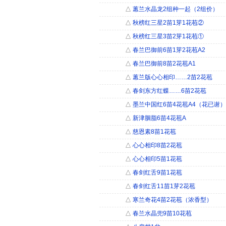
△
蕙兰水晶龙2组种一起（2组价）
△
秋榜红三星2苗1芽1花苞②
△
秋榜红三星3苗2芽1花苞①
△
春兰巴御前6苗1芽2花苞A2
△
春兰巴御前8苗2花苞A1
△
蕙兰版心心相印……2苗2花苞
△
春剑东方红蝶……6苗2花苞
△
墨兰中国红6苗4花苞A4（花已谢）
△
新津胭脂6苗4花苞A
△
慈恩素8苗1花苞
△
心心相印8苗2花苞
△
心心相印5苗1花苞
△
春剑红舌9苗1花苞
△
春剑红舌11苗1芽2花苞
△
寒兰奇花4苗2花苞（浓香型）
△
春兰水晶兜9苗10花苞