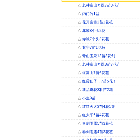
△
老种富山奇蝶7苗3花√
△
内门竹1盆
△
花开富贵2苗1花苞
△
赤诚8个头2花
△
赤诚7个头3花苞
△
龙字7苗1花苞
△
青山玉泉13苗3花剑
△
老种富山奇蝶8苗7花√
△
红富山7苗6花苞
△
红霞仙子，7苗5花！
△
新品奇花3壮苗2花
△
小生9苗
△
红红火火3苗4花1芽
△
红太阳5苗4花苞
△
春剑雨露5苗3花苞
△
春剑雨露4苗3花苞