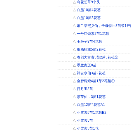
△
奇花艺草9个头
△
白墨10苗4花苞
△
白墨10苗3花苞
△
蕙兰章熙义仙，子母特壮3苗带1开
△
一号红壳素2苗1花苞
△
玉狮子3苗4花苞
△
胭脂粉黛5苗2花苞
△
春剑大富贵5苗2芽3花苞②
△
墨兰虎斑8苗
△
祥云水仙3苗2花苞
△
金碧辉煌4苗1芽2花苞①
△
日月宝3苗
△
紫荷仙，3苗1花苞
△
白墨12苗4花苞A1
△
小雪素5苗1花苞B2
△
小雪素5苗
△
小雪素5苗1花