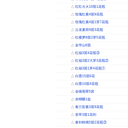
△
红红火火10苗1花苞
△
玫瑰红素4苗9花苞
△
玫瑰红素4苗1芽7花苞
△
云龙素荷9苗3花苞
△
红楼梦8苗2芽5花苞
△
金华山6苗
△
红福3苗4花苞③
△
红福3苗2大芽3花苞②
△
红福3苗1芽4花苞①
△
白墨15苗6花
△
白墨10苗4花苞
△
金镶翡翠5苗
△
余蝴蝶1盆
△
春兰彩素3苗9花苞
△
皇帝3苗1花剑
△
春剑粉桃5苗2花苞③