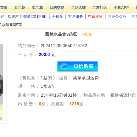
首页
买兰花
卖兰花
我的交易
兰花店铺
兰友社区
手机APP
您好，欢迎您！
[登录]
或
[注册]
手机版
客户服务
申请卖家
兰花公众号
兰
兰水晶龙3苗②
蕙兰水晶龙3苗②
一口价
物品编号：
2024112620650279762
一 口 价：
200.0
元
可售数量：
1盆(件)
，
运费：
卖家承担运费
规 格：
1盆3苗
剩余时间：
23小时15分钟31秒
，
物品所在地：
福建省漳州市
出 价 数：
0
次，
浏览数：
1215
次