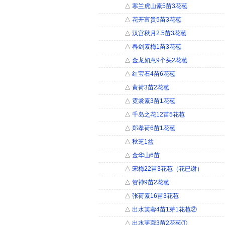
△
寒兰虎山素5苗3花苞
△
花开富贵5苗3花苞
△
汉宫秋月2.5苗3花苞
△
春剑素梅1苗3花苞
△
金龙如意9个头2花苞
△
红宝石4苗6花苞
△
黄荷3苗2花苞
△
霓裳素3苗1花苞
△
千岛之花12苗5花苞
△
郑孝荷6苗1花苞
△
秋芝1盆
△
金华山6苗
△
宋梅22苗3花苞（花已谢）
△
贺神9苗2花苞
△
张荷素16苗3花苞
△
出水芙蓉4苗1芽1花苞②
△
出水芙蓉3苗2花苞①