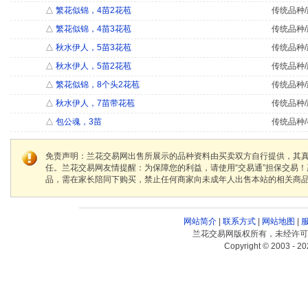
△
繁花似锦，4苗2花苞
传统品种/
△
繁花似锦，4苗3花苞
传统品种/
△
秋水伊人，5苗3花苞
传统品种/
△
秋水伊人，5苗2花苞
传统品种/
△
繁花似锦，8个头2花苞
传统品种/
△
秋水伊人，7苗带花苞
传统品种/
△
包公魂，3苗
传统品种/
免责声明：兰花交易网出售所展示的品种资料由买卖双方自行提供，其
任。兰花交易网友情提醒：为保障您的利益，请使用“交易通”担保交易
品，需在家长陪同下购买，禁止任何商家向未成年人出售本站的相关商
网站简介
|
联系方式
|
网站地图
|
兰花交易网版权所有，未经许可
Copyright © 2003 - 20