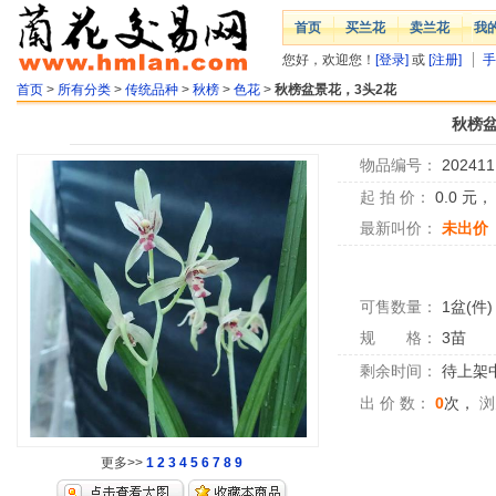
首页
买兰花
卖兰花
我
您好，欢迎您！
[登录]
或
[注册]
手
首页
>
所有分类
>
传统品种
>
秋榜
>
色花
>
秋榜盆景花，3头2花
秋榜盆
物品编号：
202411
起 拍 价：
0.0
元
最新叫价：
未出价
可售数量：
1盆(件)
规 格：
3苗
剩余时间：
待上架中.
出 价 数：
0
次，
浏
更多>>
1
2
3
4
5
6
7
8
9