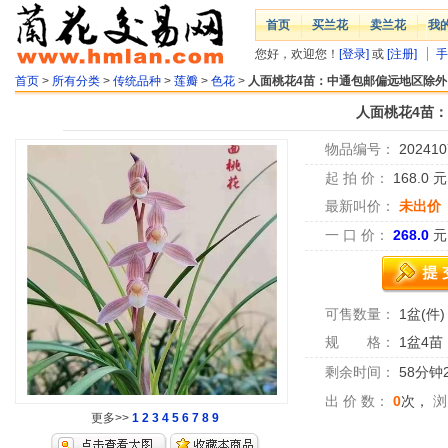
首页
买兰花
卖兰花
我
您好，欢迎您！
[登录]
或
[注册]
手
首页
>
所有分类
>
传统品种
>
莲瓣
>
色花
>
人面桃花4苗：中通包邮偏远地区除外
人面桃花4苗
物品编号：
202410
起 拍 价：
168.0
最新叫价：
未出价
一 口 价：
268.0
元
可售数量：
1盆(件)
规 格：
1盆4苗
剩余时间：
58分钟
出 价 数：
0
次，
浏
更多>>
1
2
3
4
5
6
7
8
9