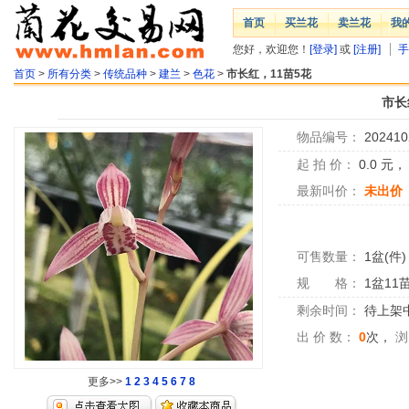
首页
买兰花
卖兰花
我
您好，欢迎您！
[登录]
或
[注册]
手
首页
>
所有分类
>
传统品种
>
建兰
>
色花
>
市长红，11苗5花
市长
物品编号：
202410
起 拍 价：
0.0
元
最新叫价：
未出价
可售数量：
1盆(件)
规 格：
1盆11
剩余时间：
待上架中.
出 价 数：
0
次，
浏
更多>>
1
2
3
4
5
6
7
8