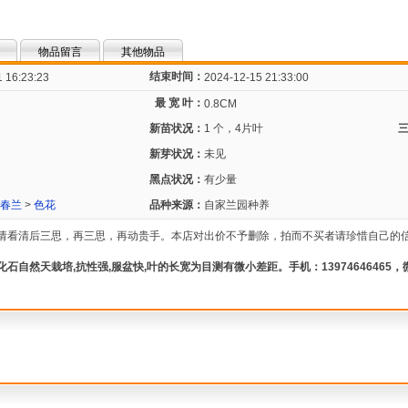
物品留言
其他物品
结束时间：
 16:23:23
2024-12-15 21:33:00
最 宽 叶：
0.8CM
新苗状况：
1 个，4片叶
新芽状况：
未见
黑点状况：
有少量
春兰
>
色花
品种来源：
自家兰园种养
动,请看清后三思，再三思，再动贵手。本店对出价不予删除，拍而不买者请珍惜自己的
石自然天栽培,抗性强,服盆快,叶的长宽为目测有微小差距。手机：13974646465，微号