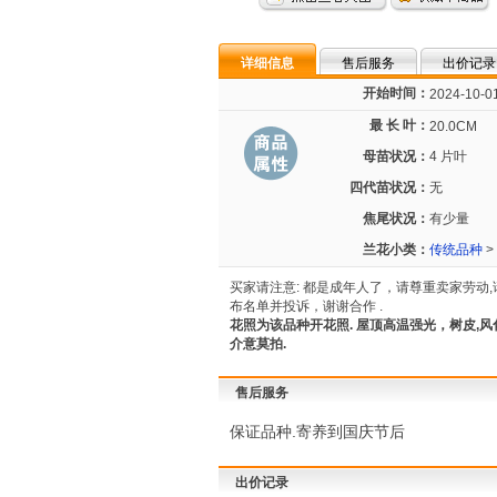
详细信息
售后服务
出价记录
开始时间：
2024-10-01
最 长 叶：
20.0CM
母苗状况：
4 片叶
四代苗状况：
无
焦尾状况：
有少量
兰花小类：
传统品种
>
买家请注意: 都是成年人了，请尊重卖家劳
布名单并投诉，谢谢合作 .
花照为该品种开花照
.
屋顶高温强光，树皮,风化
介意莫拍.
售后服务
保证品种.寄养到国庆节后
出价记录