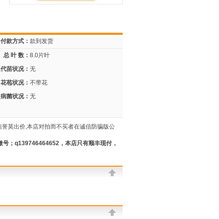
付款方式：
款到发货
总 叶 数：
8.0片叶
三代苗状况：
无
花苞状况：
不带花
病菌状况：
无
信誉莫出价,本店对拍而不买者在诚信防骗版公
；q139746464652，本店只有顺丰现付，