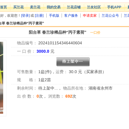
首页
买兰花
卖兰花
我的交易
兰花店铺
兰友社区
手机APP
您好，欢迎您！
[登录]
或
[注册]
手机版
客户服务
申请卖家
兰花公众号
兰
台草 春兰珍稀品种“丙子素荷”
阳台草 春兰珍稀品种“丙子素荷”
一口价
物品编号：
2024101154346440604
一 口 价：
3000.0
元
可售数量：
1盆(件)
，
运费：
30.0 元（买家承担）
规 格：
1盆2苗
剩余时间：
待上架中...
，
物品所在地：
湖南省永州市
出 价 数：
0
次，
浏览数：
692
次