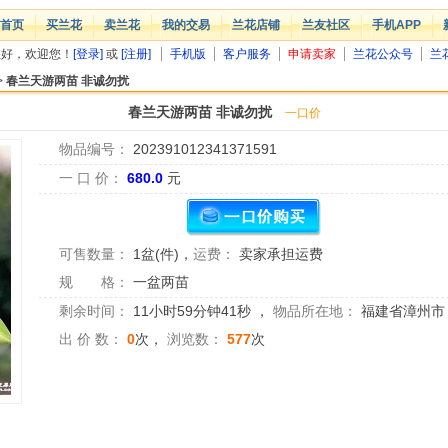
首页
买兰花
卖兰花
我的交易
兰花店铺
兰友社区
手机APP
您好，欢迎您！
[登录]
或
[注册]
手机版
客户服务
申请卖家
兰花公众号
兰
>
春兰天游两苗 非诚勿扰
春兰天游两苗 非诚勿扰
一口价
物品编号：
202391012341371591
一 口 价：
680.0
元
可售数量：
1盆(件)
，
运费：
卖家承担运费
规 格：
一盆两苗
剩余时间：
11小时59分钟41秒
，
物品所在地：
福建省漳州市
出 价 数：
0
次，
浏览数：
577
次