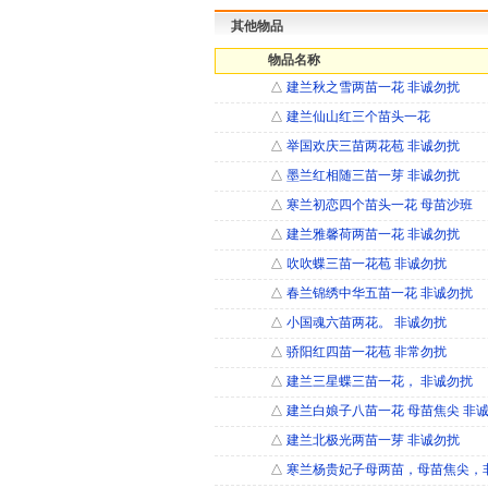
其他物品
物品名称
△
建兰秋之雪两苗一花 非诚勿扰
△
建兰仙山红三个苗头一花
△
举国欢庆三苗两花苞 非诚勿扰
△
墨兰红相随三苗一芽 非诚勿扰
△
寒兰初恋四个苗头一花 母苗沙班
△
建兰雅馨荷两苗一花 非诚勿扰
△
吹吹蝶三苗一花苞 非诚勿扰
△
春兰锦绣中华五苗一花 非诚勿扰
△
小国魂六苗两花。 非诚勿扰
△
骄阳红四苗一花苞 非常勿扰
△
建兰三星蝶三苗一花， 非诚勿扰
△
建兰白娘子八苗一花 母苗焦尖 非
△
建兰北极光两苗一芽 非诚勿扰
△
寒兰杨贵妃子母两苗，母苗焦尖，