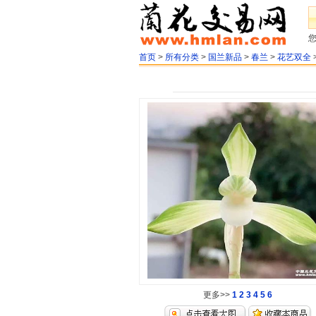
首页
>
所有分类
>
国兰新品
>
春兰
>
花艺双全
更多>>
1
2
3
4
5
6