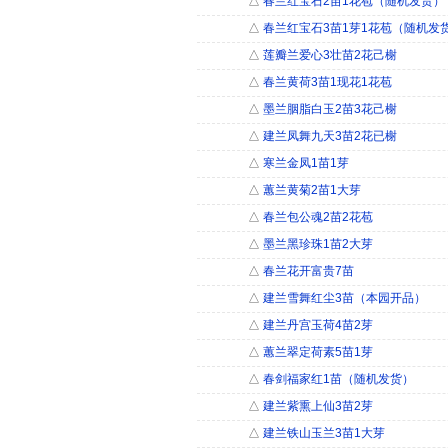
△
春兰红宝石2苗1花苞（随机发货）
△
春兰红宝石3苗1芽1花苞（随机发
△
莲瓣兰爱心3壮苗2花己榭
△
春兰黄荷3苗1现花1花苞
△
墨兰胭脂白玉2苗3花己榭
△
建兰凤舞九天3苗2花已榭
△
寒兰金凤1苗1芽
△
蕙兰黄菊2苗1大芽
△
春兰包公魂2苗2花苞
△
墨兰黑珍珠1苗2大芽
△
春兰花开富贵7苗
△
建兰雪舞红尘3苗（本园开品）
△
建兰丹宫玉荷4苗2芽
△
蕙兰翠定荷素5苗1芽
△
春剑福家红1苗（随机发货）
△
建兰紫熏上仙3苗2芽
△
建兰铁山玉兰3苗1大芽