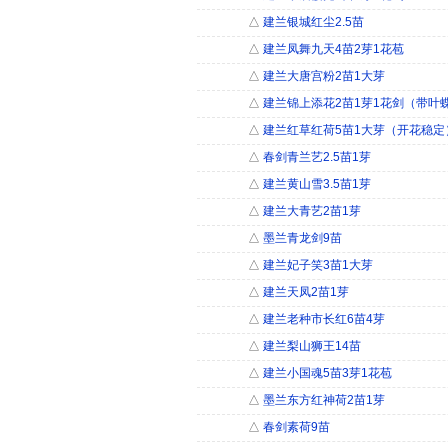
△
建兰银城红尘2.5苗
△
建兰凤舞九天4苗2芽1花苞
△
建兰大唐宫粉2苗1大芽
△
建兰锦上添花2苗1芽1花剑（带叶
△
建兰红草红荷5苗1大芽（开花稳定
△
春剑青兰艺2.5苗1芽
△
建兰黄山雪3.5苗1芽
△
建兰大青艺2苗1芽
△
墨兰青龙剑9苗
△
建兰妃子笑3苗1大芽
△
建兰天凤2苗1芽
△
建兰老种市长红6苗4芽
△
建兰梨山狮王14苗
△
建兰小国魂5苗3芽1花苞
△
墨兰东方红神荷2苗1芽
△
春剑素荷9苗