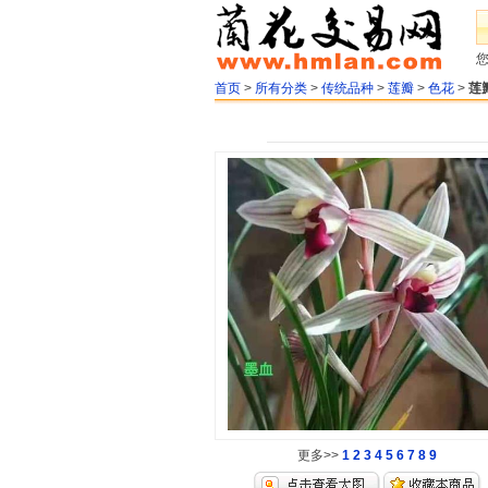
首页
>
所有分类
>
传统品种
>
莲瓣
>
色花
>
莲
更多>>
1
2
3
4
5
6
7
8
9