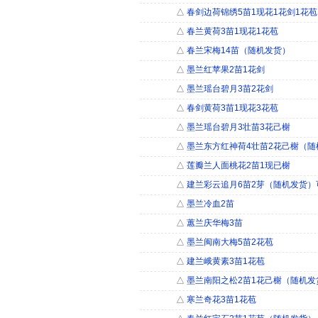
△
春剑边荷锦绣5苗1现花1花剑1花苞
△
春兰黄荷3苗1现花1花苞
△
春兰宋梅14苗（随机发货）
△
墨兰红苹果2苗1花剑
△
墨兰瑶台碧月3苗2花剑
△
春剑黄荷3苗1现花3花苞
△
墨兰瑶台碧月3壮苗3花己榭
△
墨兰东方红神荷4壮苗2花己榭（随
△
莲瓣兰人面桃花2苗1现已榭
△
建兰彩云追月6苗2芽（随机发货）
△
墨兰冷血2苗
△
蕙兰庆华梅3苗
△
墨兰闽南大梅5苗2花苞
△
建兰峨黄素3苗1花苞
△
墨兰南阳之松2苗1花己榭（随机发
△
寒兰奇花3苗1花苞