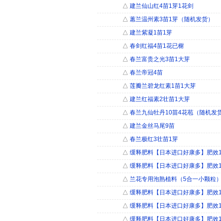
△
建兰仙山红4苗1芽1花剑
△
蕙兰温州素3苗1芽（随机发货）
△
建兰紫凝1苗1芽
△
春剑红福4苗1花已榭
△
春兰富贵之光3苗1大芽
△
春兰帝冠4苗
△
莲瓣兰碧龙红素1苗1大芽
△
建兰红福素2壮苗1大芽
△
春兰九仙牡丹10苗4花苞（随机发
△
建兰金丝马尾9苗
△
春兰极红3壮苗1芽
△
缓释肥料【日本进口好康多】肥效18
△
缓释肥料【日本进口好康多】肥效18
△
兰花专用泡熟植料（5合一小颗粒）
△
缓释肥料【日本进口好康多】肥效18
△
缓释肥料【日本进口好康多】肥效18
△
缓释肥料【日本进口好康多】肥效18