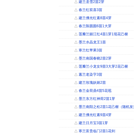
△
建兰圣雪2苗2芽
△
春兰红双喜3苗
△
建兰佛光红素8苗4芽
△
春兰陈圆圆6苗1大芽
△
莲瓣兰丽江红4苗1芽1现花己榭
△
墨兰水晶龙王1苗
△
寒兰红苹果3苗
△
墨兰南国春晓2苗2芽
△
莲瓣兰小龙女9苗3大芽2花己榭
△
蕙兰老染字3苗
△
建兰玫瑰妖姬2苗
△
春兰金荷鼎4苗5花苞
△
墨兰东方红神荷2苗1芽
△
墨兰南阳之松2苗1花己榭（随机发
△
建兰佛光红素9苗4芽
△
建兰日月宝3苗1芽
△
寒兰富贵临门2苗1花剑