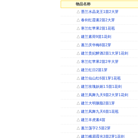
物品名称
△
墨兰水晶龙王1苗2大芽
△
春剑红霞素2苗2大芽
△
寒兰红苹果2苗1花苞
△
建兰素荷9苗1花剑
△
蕙兰庆华梅8苗2芽
△
建兰贵妃醉酒2苗1大芽1花剑
△
寒兰红苹果2苗2半大芽
△
建兰红日2苗1芽
△
建兰仙山红6苗1芽1花苞
△
建兰玫瑰妖姬1.5苗1花剑
△
建兰凤舞九天9苗2大芽1花剑
△
建兰大明胭脂2苗1芽
△
建兰凤舞九天6苗1花苞
△
建兰丰虎素4苗
△
蕙兰荡字2.5苗2芽
△
建兰峨眉霞光3苗2芽1花剑