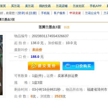
首页
买兰花
卖兰花
我的交易
兰花店铺
兰友社区
手机APP
您好，欢迎您！
[登录]
或
[注册]
手机版
客户服务
申请卖家
兰花公众号
兰
瓣兰墨血3苗
莲瓣兰墨血3苗
拍卖
物品编号：
2023831174554326637
起 拍 价：
138.0
元，
加价幅度：
10.0
元
最新叫价：
未出价
一 口 价：
188.0
元
可售数量：
1盆(件)
，
运费：
卖家承担运费
规 格：
1盆3苗
剩余时间：
03小时16分钟21秒
，
物品所在地：
福建省漳州市
出 价 数：
0
次，
浏览数：
2523
次