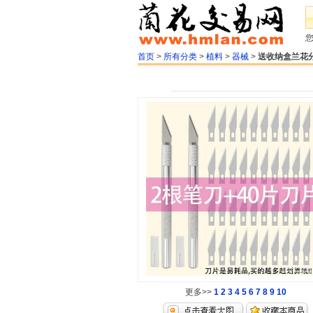
首页
>
所有分类
>
植料
>
器械
>
送收纳盒兰花分
更多>>
1
2
3
4
5
6
7
8
9
10