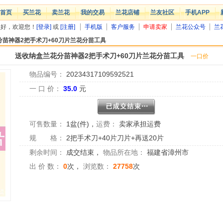
首页
买兰花
卖兰花
我的交易
兰花店铺
兰友社区
手机APP
您好，欢迎您！
[登录]
或
[注册]
手机版
客户服务
申请卖家
兰花公众号
兰
苗神器2把手术刀+60刀片兰花分苗工具
送收纳盒兰花分苗神器2把手术刀+60刀片兰花分苗工具
一口价
物品编号：
20234317109592521
一 口 价：
35.0
元
可售数量：
1盆(件)
，
运费：
卖家承担运费
规 格：
2把手术刀+40片刀片+再送20片
剩余时间：
成交结束
，
物品所在地：
福建省漳州市
出 价 数：
0
次，
浏览数：
27758
次