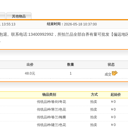
其他物品
结束时间：
 13:55:13
2026-05-18 10:37:00
退。联系电话:13400992992，所拍兰品全部自养有量可批发【偏远
。
出价
数量
状态
48.0元
1
成交
物品类别
方式
起始价
传统品种/春剑/奇花
拍卖
￥0
传统品种/寒兰/色花
拍卖
￥0
传统品种/春兰/梅瓣
拍卖
￥0
传统品种/建兰/色花
拍卖
￥0