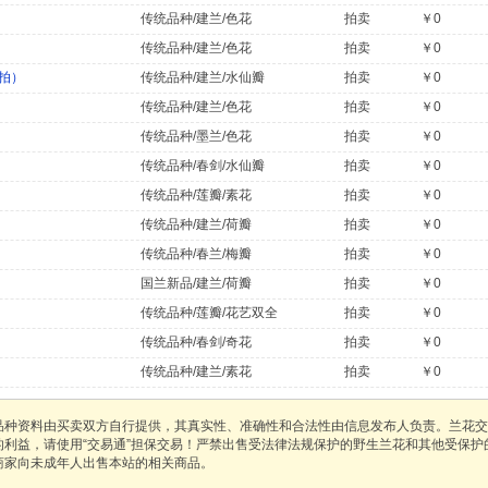
传统品种/建兰/色花
拍卖
￥0
）
传统品种/建兰/色花
拍卖
￥0
1拍）
传统品种/建兰/水仙瓣
拍卖
￥0
传统品种/建兰/色花
拍卖
￥0
传统品种/墨兰/色花
拍卖
￥0
传统品种/春剑/水仙瓣
拍卖
￥0
传统品种/莲瓣/素花
拍卖
￥0
传统品种/建兰/荷瓣
拍卖
￥0
传统品种/春兰/梅瓣
拍卖
￥0
国兰新品/建兰/荷瓣
拍卖
￥0
传统品种/莲瓣/花艺双全
拍卖
￥0
传统品种/春剑/奇花
拍卖
￥0
传统品种/建兰/素花
拍卖
￥0
品种资料由买卖双方自行提供，其真实性、准确性和合法性由信息发布人负责。兰花交
的利益，请使用“交易通”担保交易！严禁出售受法律法规保护的野生兰花和其他受保
商家向未成年人出售本站的相关商品。