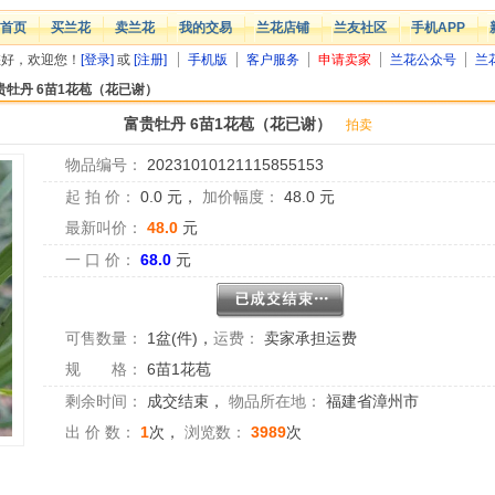
首页
买兰花
卖兰花
我的交易
兰花店铺
兰友社区
手机APP
您好，欢迎您！
[登录]
或
[注册]
手机版
客户服务
申请卖家
兰花公众号
兰
贵牡丹 6苗1花苞（花已谢）
富贵牡丹 6苗1花苞（花已谢）
拍卖
物品编号：
20231010121115855153
起 拍 价：
0.0
元，
加价幅度：
48.0
元
最新叫价：
48.0
元
一 口 价：
68.0
元
可售数量：
1盆(件)
，
运费：
卖家承担运费
规 格：
6苗1花苞
剩余时间：
成交结束
，
物品所在地：
福建省漳州市
出 价 数：
1
次，
浏览数：
3989
次