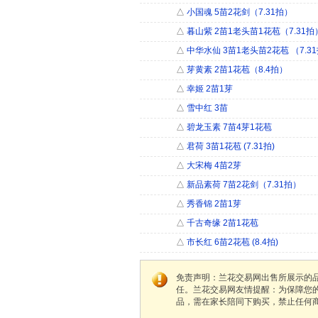
△
小国魂 5苗2花剑（7.31拍）
△
暮山紫 2苗1老头苗1花苞（7.31拍
△
中华水仙 3苗1老头苗2花苞 （7.3
△
芽黄素 2苗1花苞（8.4拍）
△
幸姬 2苗1芽
△
雪中红 3苗
△
碧龙玉素 7苗4芽1花苞
△
君荷 3苗1花苞 (7.31拍)
△
大宋梅 4苗2芽
△
新品素荷 7苗2花剑（7.31拍）
△
秀香锦 2苗1芽
△
千古奇缘 2苗1花苞
△
市长红 6苗2花苞 (8.4拍)
免责声明：兰花交易网出售所展示的
任。兰花交易网友情提醒：为保障您
品，需在家长陪同下购买，禁止任何