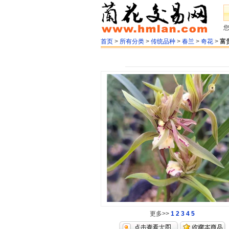
首页
>
所有分类
>
传统品种
>
春兰
>
奇花
>
富
更多>>
1
2
3
4
5