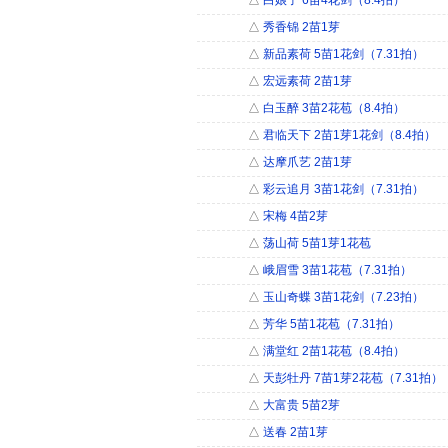
△
白娘子 6苗4花剑（8.4拍）
△
秀香锦 2苗1芽
△
新品素荷 5苗1花剑（7.31拍）
△
宏远素荷 2苗1芽
△
白玉醉 3苗2花苞（8.4拍）
△
君临天下 2苗1芽1花剑（8.4拍）
△
达摩爪艺 2苗1芽
△
彩云追月 3苗1花剑（7.31拍）
△
宋梅 4苗2芽
△
荡山荷 5苗1芽1花苞
△
峨眉雪 3苗1花苞（7.31拍）
△
玉山奇蝶 3苗1花剑（7.23拍）
△
芳华 5苗1花苞（7.31拍）
△
满堂红 2苗1花苞（8.4拍）
△
天彭牡丹 7苗1芽2花苞（7.31拍）
△
大富贵 5苗2芽
△
送春 2苗1芽