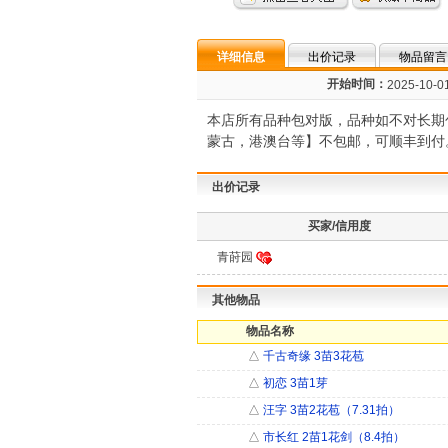
详细信息
出价记录
物品留言
开始时间：
2025-10-01
本店所有品种包对版，品种如不对长期包
蒙古，港澳台等】不包邮，可顺丰到付
出价记录
买家/信用度
青莳园
其他物品
物品名称
△
千古奇缘 3苗3花苞
△
初恋 3苗1芽
△
汪字 3苗2花苞（7.31拍）
△
市长红 2苗1花剑（8.4拍）