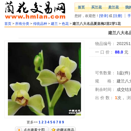
首页
买兰花
卖兰花
我
您好，欢迎您！
[登录]
或
[注册]
手
首页
>
所有分类
>
传统品种
>
建兰
>
色花
>
建兰八大名品夏皇梅2苗2芽1花
建兰八大名品
物品编号：
202251
一 口 价：
88.0
元
可售数量：
1盆(件)
规 格：
建兰八
剩余时间：
成交结
出 价 数：
1
次，
浏
更多>>
1
2
3
4
5
6
7
8
9