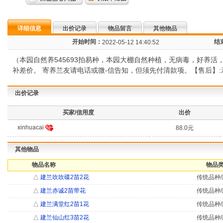
详细信息
出价记录
物品留言
其他物品
开始时间：
结
2022-05-12 14:40:52
（本园自然养545693拍易种，本园大棚自然种植，无病毒，好养
补差价。 寄养兰友请电话或微-信告知，但须先付清款项。【售后】:若
出价记录
买家/信用度
出价
xinhuacai
88.0元
其他物品
物品名称
物品类
△
建兰吹吹碟2苗2花
传统品种/
△
建兰赤诚2苗带花
传统品种/
△
建兰满堂红2苗1花
传统品种/
△
建兰仙山红3苗2花
传统品种/