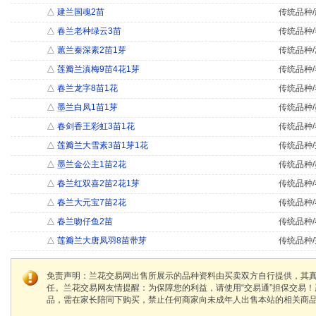
△
建兰国魂2苗
传统品种/
△
春兰老种绿云3苗
传统品种/
△
蕙兰秦深素2苗1芽
传统品种/
△
莲瓣兰滇梅9苗4花1芽
传统品种/
△
春兰龙字8苗1花
传统品种/
△
墨兰白凤1苗1芽
传统品种/
△
春剑香王彩虹3苗1花
传统品种/
△
莲瓣兰大雪素3苗1芽1花
传统品种/
△
墨兰金公主1苗2花
传统品种/
△
春兰红双喜2苗2花1芽
传统品种/
△
春兰大元宝7苗2花
传统品种/
△
春兰吻仔鱼2苗
传统品种/
△
莲瓣兰大唐凤羽8苗带芽
传统品种/
免责声明：兰花交易网出售所展示的品种资料由买卖双方自行提供，其
任。兰花交易网友情提醒：为保障您的利益，请使用“交易通”担保交易
品，需在家长陪同下购买，禁止任何商家向未成年人出售本站的相关商